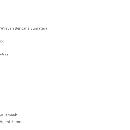
di Wilayah Bencana Sumatera
000
nfaat
gan Jemaah
l Agent Summit