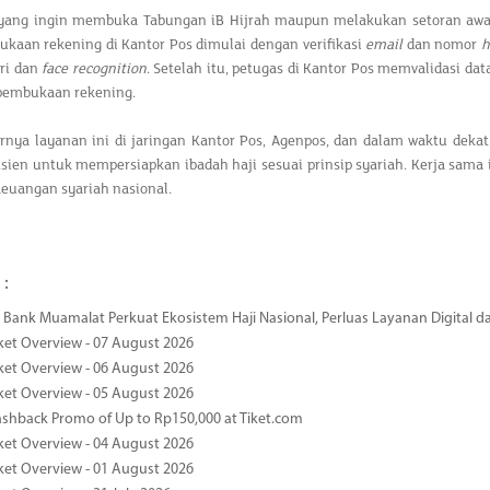
yang ingin membuka Tabungan iB Hijrah maupun melakukan setoran awal 
kaan rekening di Kantor Pos dimulai dengan verifikasi
email
dan nomor
h
iri dan
face recognition
. Setelah itu, petugas di Kantor Pos memvalidasi da
 pembukaan rekening.
nya layanan ini di jaringan Kantor Pos, Agenpos, dan dalam waktu dekat 
isien untuk mempersiapkan ibadah haji sesuai prinsip syariah. Kerja sam
 keuangan syariah nasional.
 :
Bank Muamalat Perkuat Ekosistem Haji Nasional, Perluas Layanan Digital 
ket Overview - 07 August 2026
ket Overview - 06 August 2026
ket Overview - 05 August 2026
ashback Promo of Up to Rp150,000 at Tiket.com
ket Overview - 04 August 2026
ket Overview - 01 August 2026