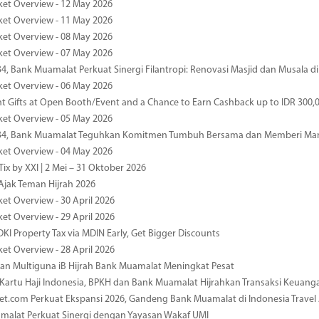
ket Overview - 12 May 2026
ket Overview - 11 May 2026
ket Overview - 08 May 2026
ket Overview - 07 May 2026
34, Bank Muamalat Perkuat Sinergi Filantropi: Renovasi Masjid dan Musala 
ket Overview - 06 May 2026
nt Gifts at Open Booth/Event and a Chance to Earn Cashback up to IDR 300,
ket Overview - 05 May 2026
-34, Bank Muamalat Teguhkan Komitmen Tumbuh Bersama dan Memberi Ma
ket Overview - 04 May 2026
ix by XXI | 2 Mei – 31 Oktober 2026
jak Teman Hijrah 2026
ket Overview - 30 April 2026
ket Overview - 29 April 2026
DKI Property Tax via MDIN Early, Get Bigger Discounts
ket Overview - 28 April 2026
n Multiguna iB Hijrah Bank Muamalat Meningkat Pesat
Kartu Haji Indonesia, BPKH dan Bank Muamalat Hijrahkan Transaksi Keuan
et.com Perkuat Ekspansi 2026, Gandeng Bank Muamalat di Indonesia Trave
malat Perkuat Sinergi dengan Yayasan Wakaf UMI