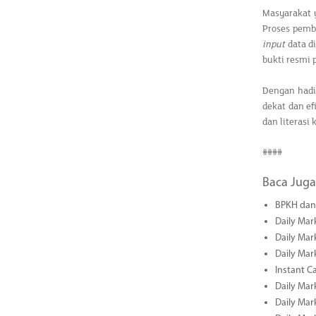
Masyarakat 
Proses pembu
input
data d
bukti resmi
Dengan hadir
dekat dan ef
dan literasi
####
Baca Juga
BPKH dan 
Daily Mar
Daily Mar
Daily Mar
Instant C
Daily Mar
Daily Mar