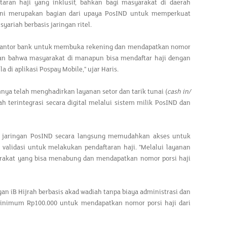
taran haji yang inklusif, bahkan bagi masyarakat di daerah
if ini merupakan bagian dari upaya PosIND untuk memperkuat
yariah berbasis jaringan ritel.
i kantor bank untuk membuka rekening dan mendapatkan nomor
ikan bahwa masyarakat di manapun bisa mendaftar haji dengan
di aplikasi Pospay Mobile," ujar Haris.
a telah menghadirkan layanan setor dan tarik tunai (
cash in/
lah terintegrasi secara digital melalui sistem milik PosIND dan
 jaringan PosIND secara langsung memudahkan akses untuk
lidasi untuk melakukan pendaftaran haji. "Melalui layanan
rakat yang bisa menabung dan mendapatkan nomor porsi haji
n iB Hijrah berbasis akad wadiah tanpa biaya administrasi dan
minimum Rp100.000 untuk mendapatkan nomor porsi haji dari