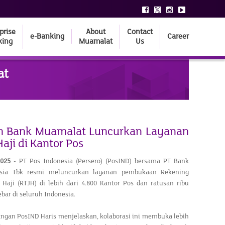
prise
About
Contact
e-Banking
Career
king
Muamalat
Us
at
n Bank Muamalat Luncurkan Layanan
aji di Kantor Pos
2025
- PT Pos Indonesia (Persero) (PosIND) bersama PT Bank
sia Tbk resmi meluncurkan layanan pembukaan Rekening
aji (RTJH) di lebih dari 4.800 Kantor Pos dan ratusan ribu
bar di seluruh Indonesia.
angan PosIND Haris menjelaskan, kolaborasi ini membuka lebih