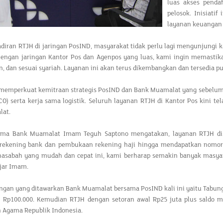
luas akses pendaf
pelosok. Inisiat
layanan keuangan s
diran RTJH di jaringan PosIND, masyarakat tidak perlu lagi mengunjung
 "Dengan jaringan Kantor Pos dan Agenpos yang luas, kami ingin memast
 dan sesuai syariah. Layanan ini akan terus dikembangkan dan tersedia pula 
 memperkuat kemitraan strategis PosIND dan Bank Muamalat yang sebelumny
CO) serta kerja sama logistik. Seluruh layanan RTJH di Kantor Pos kini te
lat.
tama Bank Muamalat Imam Teguh Saptono mengatakan, layanan RTJH di
ekening bank dan pembukaan rekening haji hingga mendapatkan nomor va
asabah yang mudah dan cepat ini, kami berharap semakin banyak masya
ujar Imam.
gan yang ditawarkan Bank Muamalat bersama PosIND kali ini yaitu Tabunga
l Rp100.000. Kemudian RTJH dengan setoran awal Rp25 juta plus saldo 
 Agama Republik Indonesia.