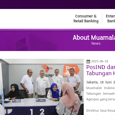
Consumer &
Enter
Retail Banking
Ban
About Muamal
News
2025-06-18
PosIND da
Tabungan H
Jakarta,
18 Juni 
Muamalat Indone
Tabungan Jemaah H
Agenpos yang terse
Direktur Jasa Keu