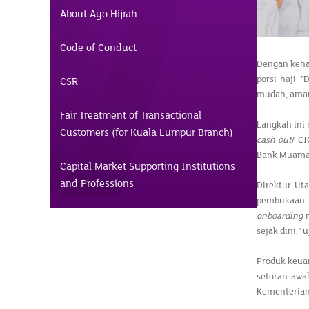
About Ayo Hijrah
Code of Conduct
Dengan keha
porsi haji.
CSR
mudah, aman,
Fair Treatment of Transactional
Langkah ini
Customers (for Kuala Lumpur Branch)
cash out
/ CI
Bank Muama
Capital Market Supporting Institutions
and Professions
Direktur U
pembukaan r
onboarding
n
sejak dini," 
Produk keuan
setoran awa
Kementerian