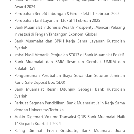
Bank Muamalat Raih Empat Penghargaan BPKH Banking
Award 2024
Perubahan Benefit Tabungan & Giro - Efektif 1 Februari 2025
Perubahan Tarif Layanan - Efektif 1 Februari 2025
Bank Muamalat Indonesia Wealth Prosperity: Mencari Peluang
Investasi di Tengah Tantangan Ekonomi Global
Bank Muamalat dan BPKH Kerja Sama Layanan Kustodian
Syariah
Imbal Hasil Menarik, Penjualan ST013 di Bank Muamalat Positif
Bank Muamalat dan BMM Resmikan Gerobak UMKM dan
Kafalah Da’i
Pengumuman Perubahan Biaya Sewa dan Setoran Jaminan
Kunci Safe Deposit Box (SDB)
Bank Muamalat Resmi Ditunjuk Sebagai Bank Kustodian
Syariah
Perkuat Segmen Pendidikan, Bank Muamalat Jalin Kerja Sama
dengan Universitas Terbuka
Makin Digemari, Volume Transaksi QRIS Bank Muamalat Naik
148% pada Kuartal III-2024
Paling Diminati Fresh Graduate, Bank Muamalat Juara