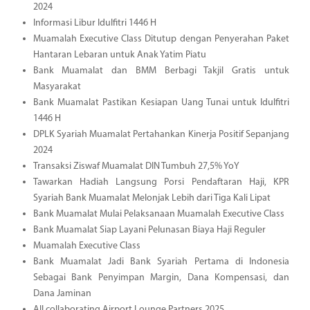
2024
Informasi Libur Idulfitri 1446 H
Muamalah Executive Class Ditutup dengan Penyerahan Paket
Hantaran Lebaran untuk Anak Yatim Piatu
Bank Muamalat dan BMM Berbagi Takjil Gratis untuk
Masyarakat
Bank Muamalat Pastikan Kesiapan Uang Tunai untuk Idulfitri
1446 H
DPLK Syariah Muamalat Pertahankan Kinerja Positif Sepanjang
2024
Transaksi Ziswaf Muamalat DIN Tumbuh 27,5% YoY
Tawarkan Hadiah Langsung Porsi Pendaftaran Haji, KPR
Syariah Bank Muamalat Melonjak Lebih dari Tiga Kali Lipat
Bank Muamalat Mulai Pelaksanaan Muamalah Executive Class
Bank Muamalat Siap Layani Pelunasan Biaya Haji Reguler
Muamalah Executive Class
Bank Muamalat Jadi Bank Syariah Pertama di Indonesia
Sebagai Bank Penyimpan Margin, Dana Kompensasi, dan
Dana Jaminan
All collaborating Airport Lounge Partners 2025