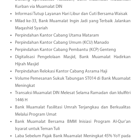
Kurban via Muamalat DIN
Informasi Tutup Layanan Hari Libur dan Cuti Bersama Waisak
Milad ke-33, Bank Muamalat Ingin Jadi yang Terbaik Jalankan
Maqashid Syariah
Perpindahan Kantor Cabang Utama Mataram
Perpindahan Kantor Cabang Umum (KCU) Manado
Perpindahan Kantor Cabang Pembantu (KCP) Genteng
Digitalisasi Pengelolaan Masjid, Bank Muamalat Hadirkan
Hijrah Masjid
Perpindahan Relokasi Kantor Cabang Asrama Haji
Volume Pemesanan Sukuk Tabungan ST014 di Bank Muamalat
Meningkat
Transaksi Muamalat DIN Melesat Selama Ramadan dan Idulfitri
1446 H
Bank Muamalat Fasilitasi Umrah Terjangkau dan Berkualitas
Melalui Program Umat
Bank Muamalat Bersama BMM Inisiasi Program Al-Qur'an
Isyarat untuk Teman Tuli
Laba Sebelum Pajak Bank Muamalat Meningkat 45% YoY pada