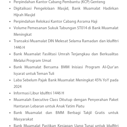
Perpindahan Kantor Cabang Pembantu (KCP) Genteng
Digitalisasi Pengelolaan Masjid, Bank Muamalat Hadirkan
Hijrah Masjid
Perpindahan Relokasi Kantor Cabang Asrama Haji
Volume Pemesanan Sukuk Tabungan ST014 di Bank Muamalat
Meningkat
Transaksi Muamalat DIN Melesat Selama Ramadan dan Idulfitri
1446 H
Bank Muamalat Fasilitasi Umrah Terjangkau dan Berkualitas
Melalui Program Umat
Bank Muamalat Bersama BMM Inisiasi Program Al-Qur'an
Isyarat untuk Teman Tuli
Laba Sebelum Pajak Bank Muamalat Meningkat 45% YoY pada
2024
Informasi Libur Idulfitri 1446 H
Muamalah Executive Class Ditutup dengan Penyerahan Paket
Hantaran Lebaran untuk Anak Yatim Piatu
Bank Muamalat dan BMM Berbagi Takjil Gratis untuk
Masyarakat
Bank Muamalat Pastikan Kesiapan Uang Tunai untuk Idulfitri