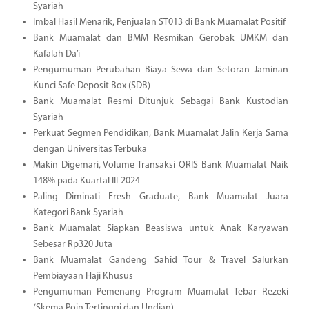
Syariah
Imbal Hasil Menarik, Penjualan ST013 di Bank Muamalat Positif
Bank Muamalat dan BMM Resmikan Gerobak UMKM dan
Kafalah Da’i
Pengumuman Perubahan Biaya Sewa dan Setoran Jaminan
Kunci Safe Deposit Box (SDB)
Bank Muamalat Resmi Ditunjuk Sebagai Bank Kustodian
Syariah
Perkuat Segmen Pendidikan, Bank Muamalat Jalin Kerja Sama
dengan Universitas Terbuka
Makin Digemari, Volume Transaksi QRIS Bank Muamalat Naik
148% pada Kuartal III-2024
Paling Diminati Fresh Graduate, Bank Muamalat Juara
Kategori Bank Syariah
Bank Muamalat Siapkan Beasiswa untuk Anak Karyawan
Sebesar Rp320 Juta
Bank Muamalat Gandeng Sahid Tour & Travel Salurkan
Pembiayaan Haji Khusus
Pengumuman Pemenang Program Muamalat Tebar Rezeki
(Skema Poin Tertinggi dan Undian)