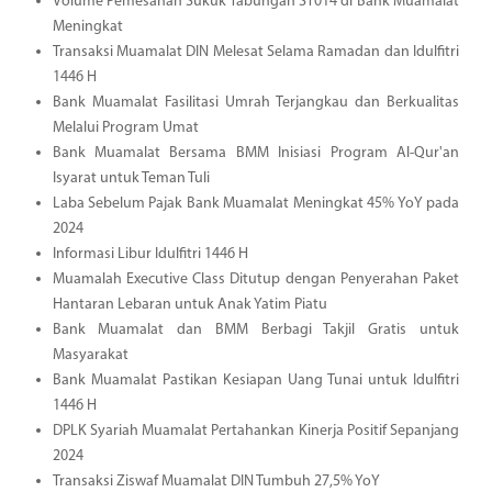
Volume Pemesanan Sukuk Tabungan ST014 di Bank Muamalat
Meningkat
Transaksi Muamalat DIN Melesat Selama Ramadan dan Idulfitri
1446 H
Bank Muamalat Fasilitasi Umrah Terjangkau dan Berkualitas
Melalui Program Umat
Bank Muamalat Bersama BMM Inisiasi Program Al-Qur'an
Isyarat untuk Teman Tuli
Laba Sebelum Pajak Bank Muamalat Meningkat 45% YoY pada
2024
Informasi Libur Idulfitri 1446 H
Muamalah Executive Class Ditutup dengan Penyerahan Paket
Hantaran Lebaran untuk Anak Yatim Piatu
Bank Muamalat dan BMM Berbagi Takjil Gratis untuk
Masyarakat
Bank Muamalat Pastikan Kesiapan Uang Tunai untuk Idulfitri
1446 H
DPLK Syariah Muamalat Pertahankan Kinerja Positif Sepanjang
2024
Transaksi Ziswaf Muamalat DIN Tumbuh 27,5% YoY