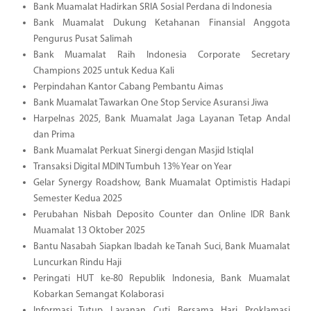
Bank Muamalat Hadirkan SRIA Sosial Perdana di Indonesia
Bank Muamalat Dukung Ketahanan Finansial Anggota
Pengurus Pusat Salimah
Bank Muamalat Raih Indonesia Corporate Secretary
Champions 2025 untuk Kedua Kali
Perpindahan Kantor Cabang Pembantu Aimas
Bank Muamalat Tawarkan One Stop Service Asuransi Jiwa
Harpelnas 2025, Bank Muamalat Jaga Layanan Tetap Andal
dan Prima
Bank Muamalat Perkuat Sinergi dengan Masjid Istiqlal
Transaksi Digital MDIN Tumbuh 13% Year on Year
Gelar Synergy Roadshow, Bank Muamalat Optimistis Hadapi
Semester Kedua 2025
Perubahan Nisbah Deposito Counter dan Online IDR Bank
Muamalat 13 Oktober 2025
Bantu Nasabah Siapkan Ibadah ke Tanah Suci, Bank Muamalat
Luncurkan Rindu Haji
Peringati HUT ke-80 Republik Indonesia, Bank Muamalat
Kobarkan Semangat Kolaborasi
Informasi Tutup Layanan Cuti Bersama Hari Proklamasi