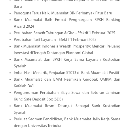
Bank Muamalat Optimalkan Kanal Digital Selama Libur Tahun
Baru
Pengguna Terus Naik, Muamalat DIN Perbanyak Fitur Baru
Bank Muamalat Raih Empat Penghargaan BPKH Banking
Award 2024
Perubahan Benefit Tabungan & Giro - Efektif 1 Februari 2025
Perubahan Tarif Layanan - Efektif 1 Februari 2025
Bank Muamalat Indonesia Wealth Prosperity: Mencari Peluang
Investasi di Tengah Tantangan Ekonomi Global
Bank Muamalat dan BPKH Kerja Sama Layanan Kustodian
Syariah
Imbal Hasil Menarik, Penjualan ST013 di Bank Muamalat Positif
Bank Muamalat dan BMM Resmikan Gerobak UMKM dan
Kafalah Da’i
Pengumuman Perubahan Biaya Sewa dan Setoran Jaminan
Kunci Safe Deposit Box (SDB)
Bank Muamalat Resmi Ditunjuk Sebagai Bank Kustodian
Syariah
Perkuat Segmen Pendidikan, Bank Muamalat Jalin Kerja Sama
dengan Universitas Terbuka