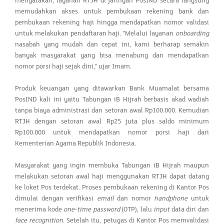
mengatakan, layanan RTJH di jaringan PosIND secara langsung
memudahkan akses untuk pembukaan rekening bank dan
pembukaan rekening haji hingga mendapatkan nomor validasi
untuk melakukan pendaftaran haji. "Melalui layanan
onboarding
nasabah yang mudah dan cepat ini, kami berharap semakin
banyak masyarakat yang bisa menabung dan mendapatkan
nomor porsi haji sejak dini," ujar Imam.
Produk keuangan yang ditawarkan Bank Muamalat bersama
PosIND kali ini yaitu Tabungan iB Hijrah berbasis akad wadiah
tanpa biaya administrasi dan setoran awal Rp100.000. Kemudian
RTJH dengan setoran awal Rp25 juta plus saldo minimum
Rp100.000 untuk mendapatkan nomor porsi haji dari
Kementerian Agama Republik Indonesia.
Masyarakat yang ingin membuka Tabungan iB Hijrah maupun
melakukan setoran awal haji menggunakan RTJH dapat datang
ke loket Pos terdekat. Proses pembukaan rekening di Kantor Pos
dimulai dengan verifikasi
email
dan nomor
handphone
untuk
menerima kode
one-time password
(OTP), lalu
input
data diri dan
face recognition
. Setelah itu, petugas di Kantor Pos memvalidasi