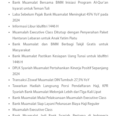
Bank Muamalat Bersama BMM Inisiasi Program Al-Qur'an
Isyarat untuk Teman Tuli
Laba Sebelum Pajak Bank Muamalat Meningkat 45% YoY pada
2024
Informasi Libur Idulfitri 1446 H
Muamalah Executive Class Ditutup dengan Penyerahan Paket
Hantaran Lebaran untuk Anak Yatim Piatu
Bank Muamalat dan BMM Berbagi Takjil Gratis untuk
Masyarakat
Bank Muamalat Pastikan Kesiapan Uang Tunai untuk Idulfitri
1446 H
DPLK Syariah Muamalat Pertahankan Kinerja Positif Sepanjang
2024
Transaksi Ziswaf Muamalat DIN Tumbuh 27,5% YoY
Tawarkan Hadiah Langsung Porsi Pendaftaran Haji, KPR
Syariah Bank Muamalat Melonjak Lebih dari Tiga Kali Lipat
Bank Muamalat Mulai Pelaksanaan Muamalah Executive Class
Bank Muamalat Siap Layani Pelunasan Biaya Haji Reguler
Muamalah Executive Class
Bank Muamalat Jadi Bank Syariah Pertama di Indonesia