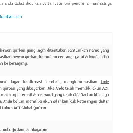
ban anda didistribusikan serta Testimoni penerima manfaatnya
alqurban.com
s hewan qurban yang ingin ditentukan cantumkan nama yang
asikan hewan qurban, kemudian centang syarat & kondisi dan
n ke keranjang.
nc
ul layar konfirmasi kembali, menginformasikan
kode
 qurban yang dibayarkan. Jika Anda telah memiliki akun ACT
 maka input email & password yang telah didaftarkan klik sign
a Anda belum memiliki akun silahkan klik keterangan daftar
i akun ACT Global Qurban.
k melanjutkan pembayaran