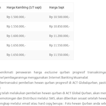
n
Harga Kambing (1/7 sapi)
Harga Sapi
Rp 1.500.000,-
Rp 10.500.000,-
Rp 1.550.000,-
Rp 10.850.000,-
Rp 1.600.000,-
Rp 11.200.000,-
Rp 1.650.000,-
Rp 11.550.000,-
Rp 1.650.000,-
Rp 11.550.000,-
enikmati penawaran harga
exclusive
qurban progresif transaksiny
nel
pembayarannya menggunakan Internet Banking Muamalat
 bertransaksi pembelian hewan qurban progresif di ACT Globalqurban, pa
t
 telah melakukan pembelian hewan qurban di ACT Global Qurban, akan men
emotongan dan Distribusi melalui SMS, akan diberikan sesaat setelah hewa
engkap melalui email atau hard copy berupa : Foto hewan Qurban anda se