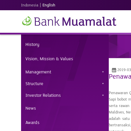
|
Indonesia
English
History
Vision, Mission & Values
2019-03
Management
Penawar
Structure
Penawaran Q
Investor Relations
Sapi bobot 
serta rawan 
News
Maldives, Ne
adalah sat
Awards
bertransaks