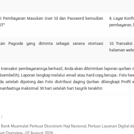
si
Pembayaran Masukan User Id dan Password kemudian
8.
Layar Konf
IT”
pembayaran, k
kan
Paycode yang diminta sebagai sarana otorisasi
10.
Transaksi
halaman websi
h
transaksi pembayarannya berhasil, Anda akan dikirimkan laporan qurban 
disembelih).
Laporan lengkap melalui email atau hard copy berupa : Foto h
a setelah dipotong dan Foto distribusi daging Qurban dilengkapi Profil 
anfaatnya maksimal 30 hari setelah hari tasyrik terakhir.
 :
Bank Muamalat Perkuat Ekosistem Haji Nasional, Perluas Layanan Digital 
ket Overview - 07 August 2026