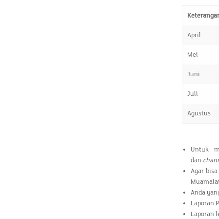
Keteranga
April
Mei
Juni
Juli
Agustus
Untuk m
dan
chan
Agar bisa
Muamala
Anda yang
Laporan P
Laporan l