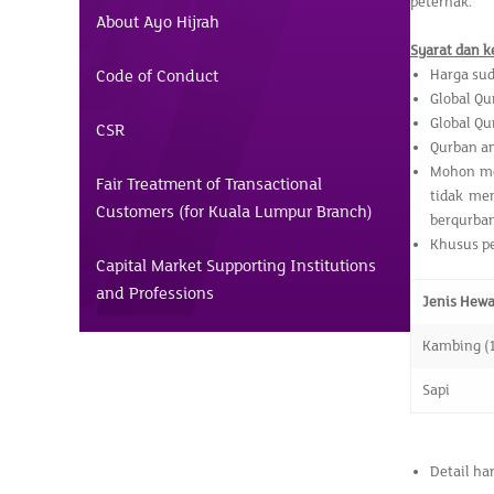
peternak.
About Ayo Hijrah
Syarat dan k
Code of Conduct
Harga sud
Global Qu
Global Qu
CSR
Qurban an
Mohon me
Fair Treatment of Transactional
tidak me
Customers (for Kuala Lumpur Branch)
berqurban
Khusus pe
Capital Market Supporting Institutions
and Professions
Jenis Hew
Kambing (1
Sapi
Detail ha