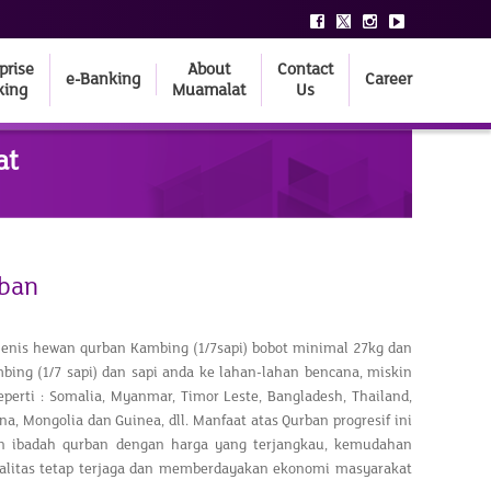
prise
About
Contact
e-Banking
Career
king
Muamalat
Us
at
rban
jenis hewan qurban Kambing (1/7sapi) bobot minimal 27kg dan
ing (1/7 sapi) dan sapi anda ke lahan-lahan bencana, miskin
eperti : Somalia, Myanmar, Timor Leste, Bangladesh, Thailand,
ina, Mongolia dan Guinea, dll. Manfaat atas Qurban progresif ini
n ibadah qurban dengan harga yang terjangkau, kemudahan
kualitas tetap terjaga dan memberdayakan ekonomi masyarakat