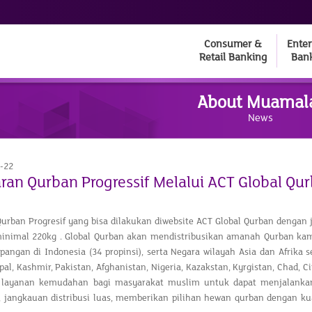
Consumer &
Enter
Retail Banking
Ban
About Muamal
News
-22
an Qurban Progressif Melalui ACT Global Qu
urban Progresif yang bisa dilakukan diwebsite ACT Global Qurban dengan 
minimal 220kg . Global Qurban akan mendistribusikan amanah Qurban kamb
pangan di Indonesia (34 propinsi), serta Negara wilayah Asia dan Afrika s
pal, Kashmir, Pakistan, Afghanistan, Nigeria, Kazakstan, Kyrgistan, Chad, C
u layanan kemudahan bagi masyarakat muslim untuk dapat menjalanka
i, jangkauan distribusi luas, memberikan pilihan hewan qurban dengan 