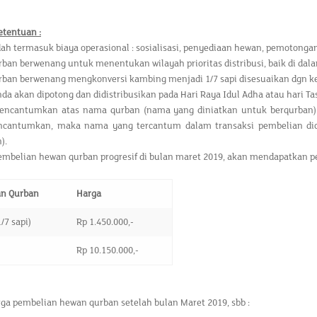
etentuan :
ah termasuk biaya operasional : sosialisasi, penyediaan hewan, pemotongan
rban berwenang untuk menentukan wilayah prioritas distribusi, baik di dal
rban berwenang mengkonversi kambing menjadi 1/7 sapi disesuaikan dgn ke
da akan dipotong dan didistribusikan pada Hari Raya Idul Adha atau hari Ta
ncantumkan atas nama qurban (nama yang diniatkan untuk berqurban) di
ncantumkan, maka nama yang tercantum dalam transaksi pembelian dic
).
mbelian hewan qurban progresif di bulan maret 2019, akan mendapatkan pen
an Qurban
Harga
/7 sapi)
Rp 1.450.000,-
Rp 10.150.000,-
rga pembelian hewan qurban setelah bulan Maret 2019, sbb :