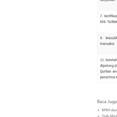
lanjutkan
7.
Verifika
klik “SUBM
9.
Masuk
transaksi
11.
Setela
dipotong (
Qurban and
penerima m
Baca Juga
BPKH dan 
Daily Mar