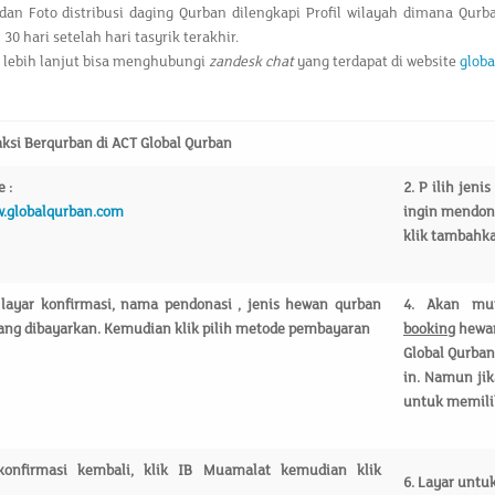
dan Foto distribusi daging Qurban dilengkapi Profil wilayah dimana Qur
0 hari setelah hari tasyrik terakhir.
 lebih lanjut bisa menghubungi
zandesk chat
yang terdapat di website
glob
aksi Berqurban di ACT Global Qurban
 :
2.
P
ilih
jeni
w.globalqurban.com
ingin mendon
klik tambahka
layar konfirmasi, nama pendonasi , jenis hewan qurban
4.
Akan mu
yang dibayarkan. Kemudian klik pilih metode pembayaran
booking
hewan
Global Qurban
in. Namun jik
untuk memilik
konfirmasi kembali, klik IB Muamalat kemudian klik
6.
Layar untu