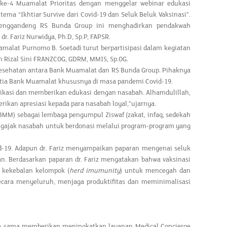
 ke-4 Muamalat Prioritas dengan menggelar webinar edukasi
ema “Ikhtiar Survive dari Covid-19 dan Seluk Beluk Vaksinasi”.
enggandeng RS Bunda Group ini menghadirkan pendakwah
. Fariz Nurwidya, Ph.D, Sp.P, FAPSR.
alat Purnomo B. Soetadi turut berpartisipasi dalam kegiatan
an Rizal Sini FRANZCOG, GDRM, MMIS, Sp.OG.
 kesehatan antara Bank Muamalat dan RS Bunda Group. Pihaknya
etia Bank Muamalat khususnya di masa pandemi Covid-19.
ikasi dan memberikan edukasi dengan nasabah. Alhamdulillah,
ikan apresiasi kepada para nasabah loyal,”ujarnya.
MM) sebagai lembaga pengumpul Ziswaf (zakat, infaq, sedekah
gajak nasabah untuk berdonasi melalui program-program yang
id-19. Adapun dr. Fariz menyampaikan paparan mengenai seluk
n. Berdasarkan paparan dr. Fariz mengatakan bahwa vaksinasi
 kekebalan kelompok (
herd imumunity
) untuk mencegah dan
cara menyeluruh, menjaga produktifitas dan meminimalisasi
ja sama memberikan meningkatkan layanan Medical Concierge