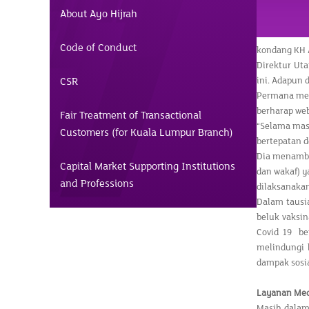
About Ayo Hijrah
Code of Conduct
kondang KH A
Direktur Ut
CSR
ini. Adapun 
Permana men
berharap we
Fair Treatment of Transactional
“Selama mas
Customers (for Kuala Lumpur Branch)
bertepatan d
Dia menamba
Capital Market Supporting Institutions
dan wakaf) 
and Professions
dilaksanaka
Dalam tausi
beluk vaksi
Covid 19 be
melindungi 
dampak sosi
Layanan Med
Masih dalam