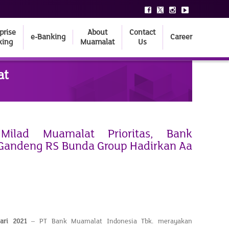
prise
About
Contact
e-Banking
Career
king
Muamalat
Us
at
Milad Muamalat Prioritas, Bank
Gandeng RS Bunda Group Hadirkan Aa
ari 2021
– PT Bank Muamalat Indonesia Tbk. merayakan