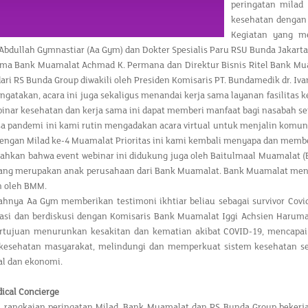
peringatan milad
kesehatan dengan t
Kegiatan yang m
bdullah Gymnastiar (Aa Gym) dan Dokter Spesialis Paru RSU Bunda Jakarta dr
ama Bank Muamalat Achmad K. Permana dan Direktur Bisnis Ritel Bank Muam
dari RS Bunda Group diwakili oleh Presiden Komisaris PT. Bundamedik dr. Iv
gatakan, acara ini juga sekaligus menandai kerja sama layanan fasilitas
binar kesehatan dan kerja sama ini dapat memberi manfaat bagi nasabah s
a pandemi ini kami rutin mengadakan acara virtual untuk menjalin komun
engan Milad ke-4 Muamalat Prioritas ini kami kembali menyapa dan member
hkan bahwa event webinar ini didukung juga oleh Baitulmaal Muamalat (B
yang merupakan anak perusahaan dari Bank Muamalat. Bank Muamalat men
n oleh BMM.
ahnya Aa Gym memberikan testimoni ikhtiar beliau sebagai survivor Cov
nasi dan berdiskusi dengan Komisaris Bank Muamalat Iggi Achsien Haruma
rtujuan menurunkan kesakitan dan kematian akibat COVID-19, mencapai
kesehatan masyarakat, melindungi dan memperkuat sistem kesehatan se
al dan ekonomi.
ical Concierge
 rangkaian peringatan Milad, Bank Muamalat dan RS Bunda Group beker