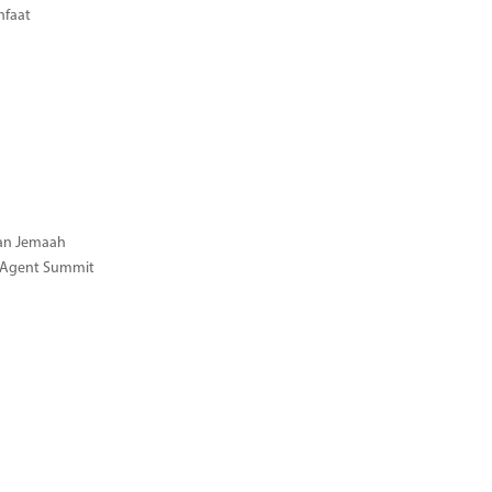
nfaat
gan Jemaah
l Agent Summit