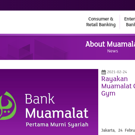
Consumer &
Enter
Retail Banking
Ban
About Muamal
News
2021-02-24
Rayakan 
Muamalat 
Gym
Jakarta,
24 Febru