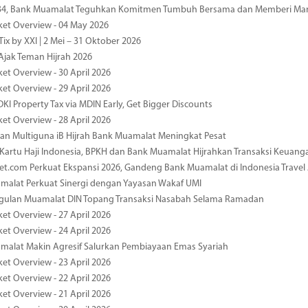
-34, Bank Muamalat Teguhkan Komitmen Tumbuh Bersama dan Memberi Ma
ket Overview - 04 May 2026
ix by XXI | 2 Mei – 31 Oktober 2026
jak Teman Hijrah 2026
ket Overview - 30 April 2026
ket Overview - 29 April 2026
DKI Property Tax via MDIN Early, Get Bigger Discounts
ket Overview - 28 April 2026
n Multiguna iB Hijrah Bank Muamalat Meningkat Pesat
Kartu Haji Indonesia, BPKH dan Bank Muamalat Hijrahkan Transaksi Keuan
et.com Perkuat Ekspansi 2026, Gandeng Bank Muamalat di Indonesia Trave
malat Perkuat Sinergi dengan Yayasan Wakaf UMI
ggulan Muamalat DIN Topang Transaksi Nasabah Selama Ramadan
ket Overview - 27 April 2026
ket Overview - 24 April 2026
malat Makin Agresif Salurkan Pembiayaan Emas Syariah
ket Overview - 23 April 2026
ket Overview - 22 April 2026
ket Overview - 21 April 2026