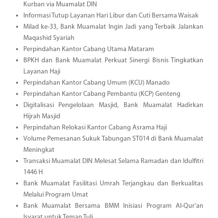
Kurban via Muamalat DIN
Informasi Tutup Layanan Hari Libur dan Cuti Bersama Waisak
Milad ke-33, Bank Muamalat Ingin Jadi yang Terbaik Jalankan
Maqashid Syariah
Perpindahan Kantor Cabang Utama Mataram
BPKH dan Bank Muamalat Perkuat Sinergi Bisnis Tingkatkan
Layanan Haji
Perpindahan Kantor Cabang Umum (KCU) Manado
Perpindahan Kantor Cabang Pembantu (KCP) Genteng
Digitalisasi Pengelolaan Masjid, Bank Muamalat Hadirkan
Hijrah Masjid
Perpindahan Relokasi Kantor Cabang Asrama Haji
Volume Pemesanan Sukuk Tabungan ST014 di Bank Muamalat
Meningkat
Transaksi Muamalat DIN Melesat Selama Ramadan dan Idulfitri
1446 H
Bank Muamalat Fasilitasi Umrah Terjangkau dan Berkualitas
Melalui Program Umat
Bank Muamalat Bersama BMM Inisiasi Program Al-Qur'an
Isyarat untuk Teman Tuli