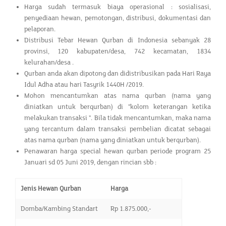
Harga sudah termasuk biaya operasional : sosialisasi,
penyediaan hewan, pemotongan, distribusi, dokumentasi dan
pelaporan.
Distribusi Tebar Hewan Qurban di Indonesia sebanyak 28
provinsi, 120 kabupaten/desa, 742 kecamatan, 1834
kelurahan/desa .
Qurban anda akan dipotong dan didistribusikan pada Hari Raya
Idul Adha atau hari Tasyrik 1440H /2019.
Mohon mencantumkan atas nama qurban (nama yang
diniatkan untuk berqurban) di "kolom keterangan ketika
melakukan transaksi ". Bila tidak mencantumkan, maka nama
yang tercantum dalam transaksi pembelian dicatat sebagai
atas nama qurban (nama yang diniatkan untuk berqurban).
Penawaran harga special hewan qurban periode program 25
Januari sd 05 Juni 2019, dengan rincian sbb :
Jenis Hewan Qurban
Harga
Domba/Kambing Standart
Rp 1.875.000,-