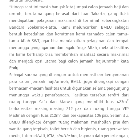
seluruh Indonesia.
“Hingga saat ini masih banyak kita jumpai calon jemaah haji dan
umroh, terutama yang berasal dari luar Jakarta, yang tidak
mendapatkan pelayanan maksimal di terminal keberangkatan
Bandara Soekarno-Hatta. Kami meluncurkan BMLU sebagai
bentuk kepedulian dan komitmen kami terhadap calon tamu-
tamu Allah SWT, agar bisa mendapatkan pelayanan dan tempat
menunggu yang nyaman dan layak. Insya Allah, melalui fasilitas
ini kami berharap bisa memberikan manfaat secara maksimal
dan menjadi opsi utama bagi calon jemaah haji/umroh,” kata
Endy
.
Sebagai sarana yang dibangun untuk memastikan kenyamanan
para calon jemaah haji/umroh, BMLU juga dilengkapi dengan
bermacam-macam fasilitas untuk digunakan selama pengunjung
menunggu waktu penerbangan. Fasilitas tersebut terdiri dari
2
ruang tunggu Safa dan Marwa yang memiliki luas 423m
berkapasitas masing-masing 212 pax dan ruang tunggu VIP
2
Madinah dengan luas 212m
dan berkapasitas 106 pax. Selain itu,
BMLU dilengkapi dengan ruang makanan, mushollah pria dan
wanita yang terpisah, toilet bersih dan higienis, ruang perawatan
medis, internet/wifi, ATM,
shuttle
bus, layanan data penerbangan,