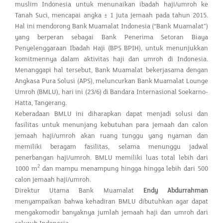
muslim Indonesia untuk menunaikan ibadah haji/umroh ke
Tanah Suci, mencapai angka ± 1 juta jemaah pada tahun 2015.
Hal ini mendorong Bank Muamalat Indonesia (“Bank Muamalat”)
yang berperan sebagai Bank Penerima Setoran Biaya
Penyelenggaraan Ibadah Haji (BPS BPIH), untuk menunjukkan
komitmennya dalam aktivitas haji dan umroh di Indonesia.
Menanggapi hal tersebut, Bank Muamalat bekerjasama dengan
Angkasa Pura Solusi (APS), meluncurkan Bank Muamalat Lounge
Umroh (BMLU), hari ini (23/6) di Bandara Internasional Soekarno-
Hatta, Tangerang.
Keberadaan BMLU ini diharapkan dapat menjadi solusi dan
fasilitas untuk menunjang kebutuhan para jemaah dan calon
jemaah haji/umroh akan ruang tunggu yang nyaman dan
memiliki beragam fasilitas, selama menunggu jadwal
penerbangan haji/umroh. BMLU memiliki luas total lebih dari
2
1000 m
dan mampu menampung hingga hingga lebih dari 500
calon jemaah haji/umroh.
Direktur Utama Bank Muamalat
Endy Abdurrahman
menyampaikan bahwa kehadiran BMLU dibutuhkan agar dapat
mengakomodir banyaknya jumlah jemaah haji dan umroh dari