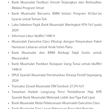
Bank Muamalat Fasilitasi Umrah Terjangkau dan Berkualitas
Melalui Program Umat
Bank Muamalat Bersama BMM Inisiasi Program Al-Qur'an
Isyarat untuk Teman Tuli
Laba Sebelum Pajak Bank Muamalat Meningkat 45% YoY pada
2024
Informasi Libur Idulfitri 1446 H
Muamalah Executive Class Ditutup dengan Penyerahan Paket
Hantaran Lebaran untuk Anak Yatim Piatu
Bank Muamalat dan BMM Berbagi Takjil Gratis untuk
Masyarakat
Bank Muamalat Pastikan Kesiapan Uang Tunai untuk Idulfitri
1446 H
DPLK Syariah Muamalat Pertahankan Kinerja Positif Sepanjang
2024
Transaksi Ziswaf Muamalat DIN Tumbuh 27,5% YoY
Tawarkan Hadiah Langsung Porsi Pendaftaran Haji, KPR
Syariah Bank Muamalat Melonjak Lebih dari Tiga Kali Lipat
Bank Muamalat Mulai Pelaksanaan Muamalah Executive Class
Bank Muamalat Siap Layani Pelunasan Biaya Haji Reguler