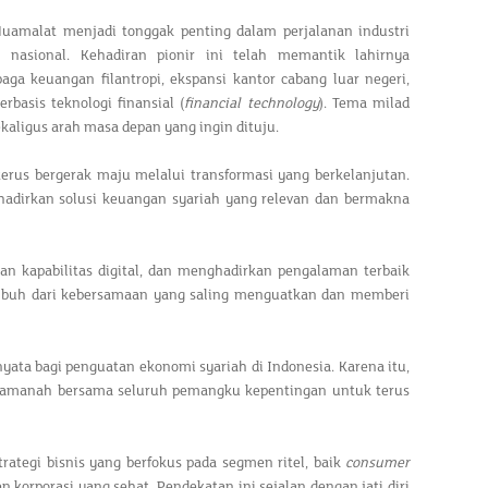
Muamalat menjadi tonggak penting dalam perjalanan industri
 nasional. Kehadiran pionir ini telah memantik lahirnya
ga keuangan filantropi, ekspansi kantor cabang luar negeri,
erbasis teknologi finansial (
financial technology
). Tema milad
ekaligus arah masa depan yang ingin dituju.
us bergerak maju melalui transformasi yang berkelanjutan.
hadirkan solusi keuangan syariah yang relevan dan bermakna
n kapabilitas digital, dan menghadirkan pengalaman terbaik
 tumbuh dari kebersamaan yang saling menguatkan dan memberi
yata bagi penguatan ekonomi syariah di Indonesia. Karena itu,
uga amanah bersama seluruh pemangku kepentingan untuk terus
tegi bisnis yang berfokus pada segmen ritel, baik
consumer
orporasi yang sehat. Pendekatan ini sejalan dengan jati diri