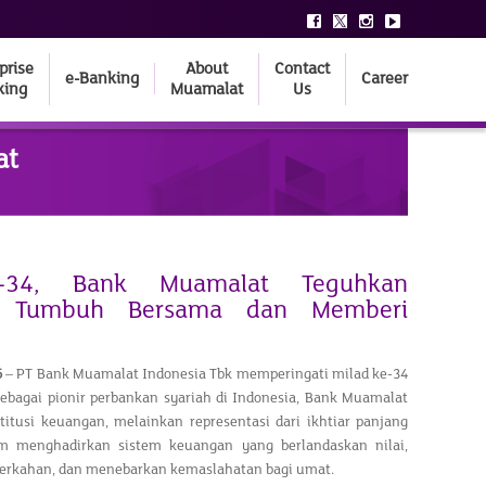
prise
About
Contact
e-Banking
Career
king
Muamalat
Us
at
-34, Bank Muamalat Teguhkan
 Tumbuh Bersama dan Memberi
6
– PT Bank Muamalat Indonesia Tbk memperingati milad ke-34
Sebagai pionir perbankan syariah di Indonesia, Bank Muamalat
titusi keuangan, melainkan representasi dari ikhtiar panjang
am menghadirkan sistem keuangan yang berlandaskan nilai,
erkahan, dan menebarkan kemaslahatan bagi umat.