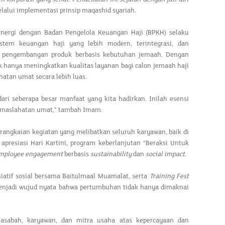
lui implementasi prinsip maqashid syariah.
inergi dengan Badan Pengelola Keuangan Haji (BPKH) selaku
tem keuangan haji yang lebih modern, terintegrasi, dan
gga pengembangan produk berbasis kebutuhan jemaah. Dengan
dak hanya meningkatkan kualitas layanan bagi calon jemaah haji
tan umat secara lebih luas.
dari seberapa besar manfaat yang kita hadirkan. Inilah esensi
kemaslahatan umat,” tambah Imam.
angkaian kegiatan yang melibatkan seluruh karyawan, baik di
presiasi Hari Kartini, program keberlanjutan “Beraksi Untuk
mployee engagement
berbasis
sustainability
dan
social impact
.
isiatif sosial bersama Baitulmaal Muamalat, serta
Training Fest
 menjadi wujud nyata bahwa pertumbuhan tidak hanya dimaknai
asabah, karyawan, dan mitra usaha atas kepercayaan dan