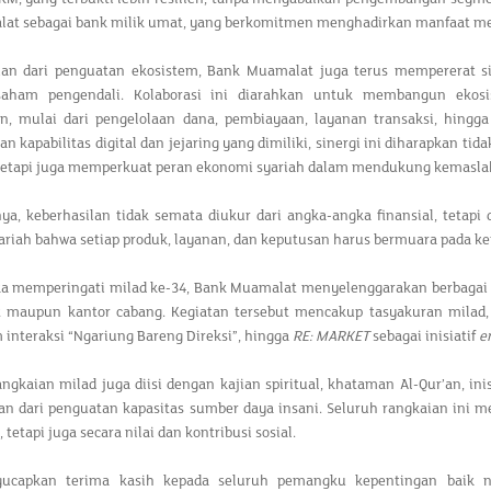
at sebagai bank milik umat, yang berkomitmen menghadirkan manfaat mela
ian dari penguatan ekosistem, Bank Muamalat juga terus mempererat s
aham pengendali. Kolaborasi ini diarahkan untuk membangun ekosis
an, mulai dari pengelolaan dana, pembiayaan, layanan transaksi, hin
 kapabilitas digital dan jejaring yang dimiliki, sinergi ini diharapkan ti
tetapi juga memperkuat peran ekonomi syariah dalam mendukung kemaslaha
ya, keberhasilan tidak semata diukur dari angka-angka finansial, tetapi 
ariah bahwa setiap produk, layanan, dan keputusan harus bermuara pada 
a memperingati milad ke-34, Bank Muamalat menyelenggarakan berbagai r
t maupun kantor cabang. Kegiatan tersebut mencakup tasyakuran milad, a
 interaksi “Ngariung Bareng Direksi”, hingga
RE: MARKET
sebagai inisiatif
e
rangkaian milad juga diisi dengan kajian spiritual, khataman Al-Qur’an, in
ian dari penguatan kapasitas sumber daya insani. Seluruh rangkaian ini
, tetapi juga secara nilai dan kontribusi sosial.
ucapkan terima kasih kepada seluruh pemangku kepentingan baik n