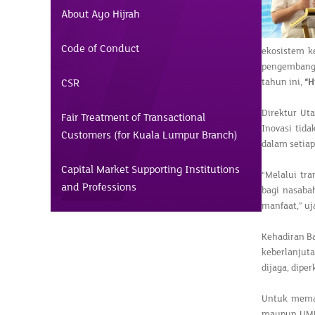
About Ayo Hijrah
Code of Conduct
ekosistem k
pengembanga
CSR
tahun ini,
“H
Direktur Ut
Fair Treatment of Transactional
Inovasi tid
Customers (for Kuala Lumpur Branch)
dalam setiap
Capital Market Supporting Institutions
“Melalui tr
and Professions
bagi nasaba
manfaat,” u
Kehadiran Ba
keberlanjut
dijaga, dipe
Untuk memas
maupun UMKM