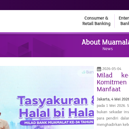
Consumer &
Enter
Retail Banking
Ban
About Muamal
News
2026-05-04
Milad ke
Komitmen
Manfaat
Jakarta, 4
Mei
202
pada 1 Mei 2026. 
bukan sekadar ins
para pendiri dal
menghadirkan keb