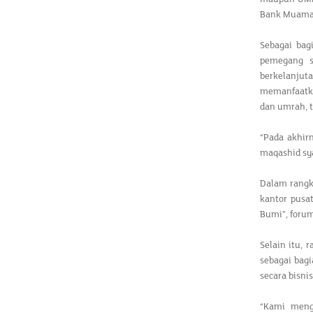
Bank Muamal
Sebagai bag
pemegang s
berkelanjut
memanfaatkan
dan umrah, 
“Pada akhirn
maqashid sy
Dalam rangk
kantor pusa
Bumi”, forum
Selain itu, 
sebagai bag
secara bisnis
“Kami meng