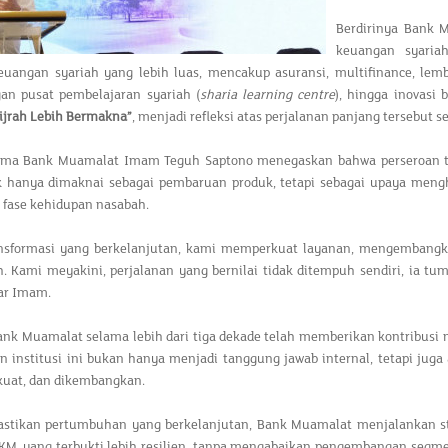
Berdirinya Bank 
keuangan syariah
euangan syariah yang lebih luas, mencakup asuransi, multifinance, lemba
n pusat pembelajaran syariah (
sharia learning centre
), hingga inovasi b
ijrah Lebih Bermakna”
, menjadi refleksi atas perjalanan panjang tersebut s
ama Bank Muamalat Imam Teguh Saptono menegaskan bahwa perseroan ter
ak hanya dimaknai sebagai pembaruan produk, tetapi sebagai upaya meng
 fase kehidupan nasabah.
ansformasi yang berkelanjutan, kami memperkuat layanan, mengembangka
h. Kami meyakini, perjalanan yang bernilai tidak ditempuh sendiri, ia
jar Imam.
nk Muamalat selama lebih dari tiga dekade telah memberikan kontribusi n
an institusi ini bukan hanya menjadi tanggung jawab internal, tetapi j
rkuat, dan dikembangkan.
tikan pertumbuhan yang berkelanjutan, Bank Muamalat menjalankan stra
, yang terbukti lebih resilien, tanpa mengabaikan pengembangan segmen k