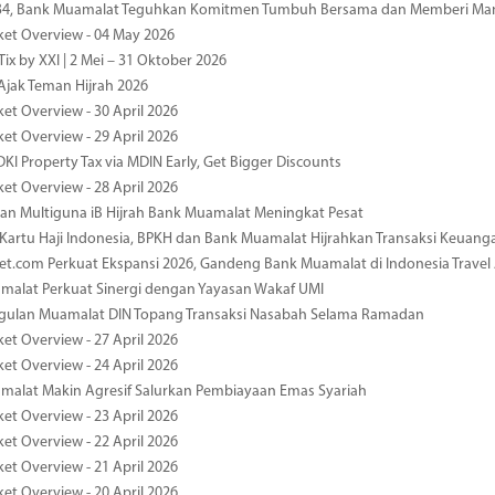
-34, Bank Muamalat Teguhkan Komitmen Tumbuh Bersama dan Memberi Ma
ket Overview - 04 May 2026
ix by XXI | 2 Mei – 31 Oktober 2026
jak Teman Hijrah 2026
ket Overview - 30 April 2026
ket Overview - 29 April 2026
DKI Property Tax via MDIN Early, Get Bigger Discounts
ket Overview - 28 April 2026
n Multiguna iB Hijrah Bank Muamalat Meningkat Pesat
Kartu Haji Indonesia, BPKH dan Bank Muamalat Hijrahkan Transaksi Keuan
et.com Perkuat Ekspansi 2026, Gandeng Bank Muamalat di Indonesia Trave
malat Perkuat Sinergi dengan Yayasan Wakaf UMI
ggulan Muamalat DIN Topang Transaksi Nasabah Selama Ramadan
ket Overview - 27 April 2026
ket Overview - 24 April 2026
malat Makin Agresif Salurkan Pembiayaan Emas Syariah
ket Overview - 23 April 2026
ket Overview - 22 April 2026
ket Overview - 21 April 2026
ket Overview - 20 April 2026