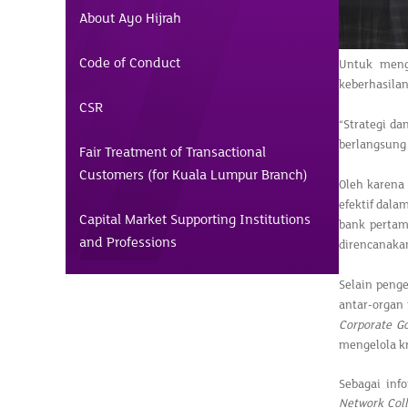
About Ayo Hijrah
Code of Conduct
Untuk mengh
keberhasila
CSR
“Strategi da
berlangsung
Fair Treatment of Transactional
Customers (for Kuala Lumpur Branch)
Oleh karena
efektif dal
Capital Market Supporting Institutions
bank pertam
and Professions
direncanaka
Selain peng
antar-organ
Corporate G
mengelola kr
Sebagai inf
Network Coll