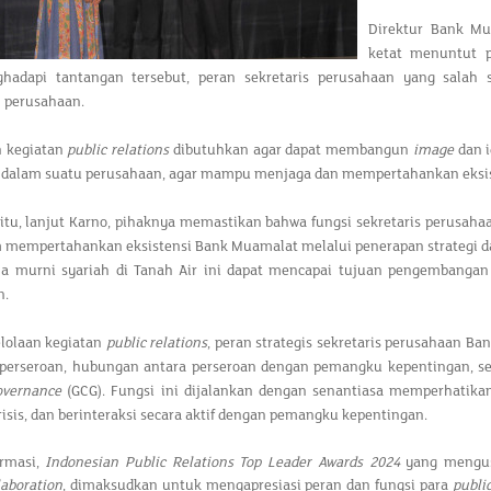
Direktur Bank Mu
ketat menuntut p
adapi tantangan tersebut, peran sekretaris perusahaan yang salah 
n perusahaan.
n kegiatan
public relations
dibutuhkan agar dapat membangun
image
dan i
 dalam suatu perusahaan, agar mampu menjaga dan mempertahankan eksisten
 itu, lanjut Karno, pihaknya memastikan bahwa fungsi sekretaris perusah
am mempertahankan eksistensi Bank Muamalat melalui penerapan strategi 
a murni syariah di Tanah Air ini dapat mencapai tujuan pengembangan 
n.
elolaan kegiatan
public relations
, peran strategis sekretaris perusahaan 
 perseroan, hubungan antara perseroan dengan pemangku kepentingan, se
overnance
(GCG). Fungsi ini dijalankan dengan senantiasa memperhatika
isis, dan berinteraksi secara aktif dengan pemangku kepentingan.
ormasi,
Indonesian Public Relations Top Leader Awards 2024
yang mengu
aboration
, dimaksudkan untuk mengapresiasi peran dan fungsi para
public