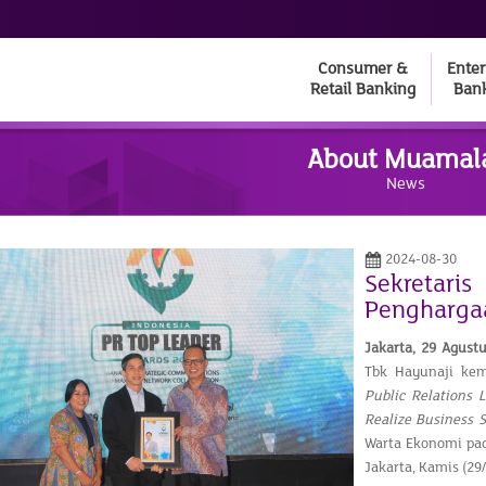
Consumer &
Enter
Retail Banking
Ban
About Muamal
News
2024-08-30
Sekretari
Penghargaa
Jakarta,
29 Agust
Tbk Hayunaji ke
Public Relations 
Realize Business S
Warta Ekonomi pa
Jakarta, Kamis (29/