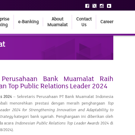
prise
About
Contact
e-Banking
Career
king
Muamalat
Us
at
s Perusahaan Bank Muamalat Raih
n Top Public Relations Leader 2024
us
202
4
– Sekretaris Perusahaan PT Bank Muamalat Indonesia
mbali menorehkan prestasi dengan meraih penghargaan
Top
Leader 2024 for Strengthening Innovation and Adaptability to
trategy
kategori bank syariah. Penghargaan ini diberikan oleh
da acara
Indonesian Public Relations Top Leader Awards
2024 di
8/2024).