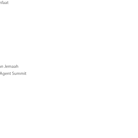
nfaat
gan Jemaah
l Agent Summit