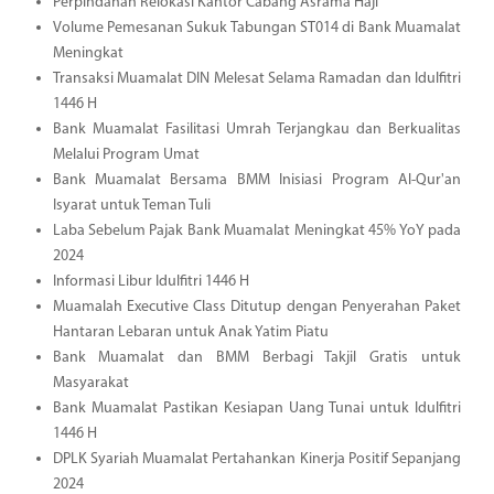
Perpindahan Relokasi Kantor Cabang Asrama Haji
Volume Pemesanan Sukuk Tabungan ST014 di Bank Muamalat
Meningkat
Transaksi Muamalat DIN Melesat Selama Ramadan dan Idulfitri
1446 H
Bank Muamalat Fasilitasi Umrah Terjangkau dan Berkualitas
Melalui Program Umat
Bank Muamalat Bersama BMM Inisiasi Program Al-Qur'an
Isyarat untuk Teman Tuli
Laba Sebelum Pajak Bank Muamalat Meningkat 45% YoY pada
2024
Informasi Libur Idulfitri 1446 H
Muamalah Executive Class Ditutup dengan Penyerahan Paket
Hantaran Lebaran untuk Anak Yatim Piatu
Bank Muamalat dan BMM Berbagi Takjil Gratis untuk
Masyarakat
Bank Muamalat Pastikan Kesiapan Uang Tunai untuk Idulfitri
1446 H
DPLK Syariah Muamalat Pertahankan Kinerja Positif Sepanjang
2024