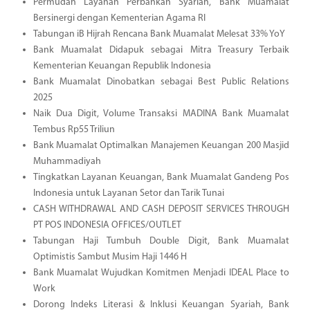
Permudah Layanan Perbankan Syariah, Bank Muamalat
Bersinergi dengan Kementerian Agama RI
Tabungan iB Hijrah Rencana Bank Muamalat Melesat 33% YoY
Bank Muamalat Didapuk sebagai Mitra Treasury Terbaik
Kementerian Keuangan Republik Indonesia
Bank Muamalat Dinobatkan sebagai Best Public Relations
2025
Naik Dua Digit, Volume Transaksi MADINA Bank Muamalat
Tembus Rp55 Triliun
Bank Muamalat Optimalkan Manajemen Keuangan 200 Masjid
Muhammadiyah
Tingkatkan Layanan Keuangan, Bank Muamalat Gandeng Pos
Indonesia untuk Layanan Setor dan Tarik Tunai
CASH WITHDRAWAL AND CASH DEPOSIT SERVICES THROUGH
PT POS INDONESIA OFFICES/OUTLET
Tabungan Haji Tumbuh Double Digit, Bank Muamalat
Optimistis Sambut Musim Haji 1446 H
Bank Muamalat Wujudkan Komitmen Menjadi IDEAL Place to
Work
Dorong Indeks Literasi & Inklusi Keuangan Syariah, Bank