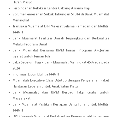
Hijrah Masjid
Perpindahan Relokasi Kantor Cabang Asrama Haji
Volume Pemesanan Sukuk Tabungan ST014 di Bank Muamalat
Meningkat
Transaksi Muamalat DIN Melesat Selama Ramadan dan Idulfitri
1446 H
Bank Muamalat Fasilitasi Umrah Terjangkau dan Berkualitas
Melalui Program Umat
Bank Muamalat Bersama BMM Inisiasi Program Al-Qur'an
Isyarat untuk Teman Tuli
Laba Sebelum Pajak Bank Muamalat Meningkat 45% YoY pada
2024
Informasi Libur Idulfitri 1446 H
Muamalah Executive Class Ditutup dengan Penyerahan Paket
Hantaran Lebaran untuk Anak Yatim Piatu
Bank Muamalat dan BMM Berbagi Takjil Gratis untuk
Masyarakat
Bank Muamalat Pastikan Kesiapan Uang Tunai untuk Idulfitri
1446 H
DPLK Syariah Muamalat Pertahankan Kinerja Positif Sepanjang