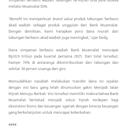
simpanan berbasis wadiah Tabungan iB Hijrah bisa pula dibuka
melalui Muamalat DIN.
"
Benefit
ini memperkuat
brand value
produk tabungan berbasis
akad wadiah sebagai produk unggulan dari Bank Muamalat.
Dengan demikian, kami harapkan porsi dana murah dari
tabungan berbasis akad wadiah juga meningkat," ujar Dedy.
Dana simpanan berbasis wadiah Bank Muamalat mencapai
Rp10,9 triliun pada kuartal pertama 2025. Dari total tersebut,
hampir 70% di antaranya dikontribusikan dari tabungan dan
sekitar 30 persen sisanya dari giro.
Memudahkan nasabah melakukan transfer dana ini sejalan
dengan visi baru yang telah dirumuskan yakni Menjadi Jalan
Hijrah Menuju Berkah. Visi tersebut memiliki makna bahwa Bank
Muamalat bertekad menjadi solusi hijrah terdepan bagi
ekosistem bisnis dan keuangan syariah dengan kinerja keuangan
yang berkelanjutan untuk mencapai keberkahan.
####