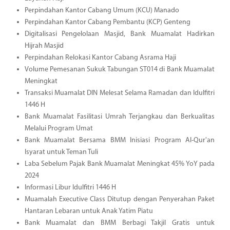
Perpindahan Kantor Cabang Umum (KCU) Manado
Perpindahan Kantor Cabang Pembantu (KCP) Genteng
Digitalisasi Pengelolaan Masjid, Bank Muamalat Hadirkan
Hijrah Masjid
Perpindahan Relokasi Kantor Cabang Asrama Haji
Volume Pemesanan Sukuk Tabungan ST014 di Bank Muamalat
Meningkat
Transaksi Muamalat DIN Melesat Selama Ramadan dan Idulfitri
1446 H
Bank Muamalat Fasilitasi Umrah Terjangkau dan Berkualitas
Melalui Program Umat
Bank Muamalat Bersama BMM Inisiasi Program Al-Qur'an
Isyarat untuk Teman Tuli
Laba Sebelum Pajak Bank Muamalat Meningkat 45% YoY pada
2024
Informasi Libur Idulfitri 1446 H
Muamalah Executive Class Ditutup dengan Penyerahan Paket
Hantaran Lebaran untuk Anak Yatim Piatu
Bank Muamalat dan BMM Berbagi Takjil Gratis untuk