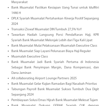
Masyarakat
Bank Muamalat Pastikan Kesiapan Uang Tunai untuk Idulfitri
1446 H
DPLK Syariah Muamalat Pertahankan Kinerja Positif Sepanjang
2024
Transaksi Ziswaf Muamalat DIN Tumbuh 27,5% YoY
Tawarkan Hadiah Langsung Porsi Pendaftaran Haji, KPR
Syariah Bank Muamalat Melonjak Lebih dari Tiga Kali Lipat
Bank Muamalat Mulai Pelaksanaan Muamalah Executive Class
Bank Muamalat Siap Layani Pelunasan Biaya Haji Reguler
Muamalah Executive Class
Bank Muamalat Jadi Bank Syariah Pertama di Indonesia
Sebagai Bank Penyimpan Margin, Dana Kompensasi, dan
Dana Jaminan
All collaborating Airport Lounge Partners 2025
Bank Muamalat Gelar Kajian Ramadan Bagi Nasabah Prioritas
Tabungan Payroll Bank Muamalat Sukses Tumbuh Dua Digit
Sepanjang 2024
Pembiayaan Solusi Emas Hijrah Bank Muamalat Melesat Tajam
Bank Muamalat Dukung GERAK Syariah OJK dengan