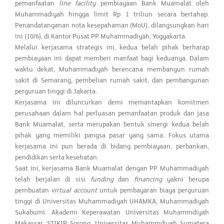
pemanfaatan
line facility
pembiayaan Bank Muamalat oleh
Muhammadiyah hingga limit Rp 1 triliun secara bertahap.
Penandatanganan nota kesepahaman (MoU), dilangsungkan hari
ini (10/6), di Kantor Pusat PP Muhammadiyah, Yogyakarta.
Melalui kerjasama strategis ini, kedua belah pihak berharap
pembiayaan ini dapat memberi manfaat bagi keduanya. Dalam
waktu dekat, Muhammadiyah berencana membangun rumah
sakit di Semarang, pembelian rumah sakit, dan pembangunan
perguruan tinggi di Jakarta.
Kerjasama ini diluncurkan demi memantapkan komitmen
perusahaan dalam hal perluasan pemanfaatan produk dan jasa
Bank Muamalat, serta merupakan bentuk sinergi kedua belah
pihak yang memiliki pangsa pasar yang sama. Fokus utama
kerjasama ini pun berada di bidang pembiayaan, perbankan,
pendidikan serta kesehatan.
Saat ini, kerjasama Bank Muamalat dengan PP Muhammadiyah
telah berjalan di sisi
funding
dan
financing
yakni berupa
pembuatan
virtual account
untuk pembayaran biaya perguruan
tinggi di Universitas Muhammadiyah UHAMKA, Muhammadiyah
Sukabumi. Akademi Keperawatan Universitas Muhammdiyah
Makassar, STIKIP Sorong, Universitas Muhammdiyah Sumatera