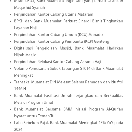
Milad ke-33, Bank Muamalat Ingin Jadi yang Terbaik Jalankan
Maqashid Syariah
Perpindahan Kantor Cabang Utama Mataram
BPKH dan Bank Muamalat Perkuat Sinergi Bisnis Tingkatkan
Layanan Haji
Perpindahan Kantor Cabang Umum (KCU) Manado
Perpindahan Kantor Cabang Pembantu (KCP) Genteng
Digitalisasi Pengelolaan Masjid, Bank Muamalat Hadirkan
Hijrah Masjid
Perpindahan Relokasi Kantor Cabang Asrama Haji
Volume Pemesanan Sukuk Tabungan ST014 di Bank Muamalat
Meningkat
Transaksi Muamalat DIN Melesat Selama Ramadan dan Idulfitri
1446 H
Bank Muamalat Fasilitasi Umrah Terjangkau dan Berkualitas
Melalui Program Umat
Bank Muamalat Bersama BMM Inisiasi Program Al-Qur'an
Isyarat untuk Teman Tuli
Laba Sebelum Pajak Bank Muamalat Meningkat 45% YoY pada
2024