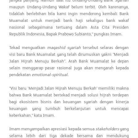
jangka panjang. Namun saat itu Undang-Undang Bank Syariah
maupun Undang-Undang Wakaf belum terbit. Oleh karenanya,
tidaklah berlebihan bila kami ingin mendorong kembali Bank
Muamalat untuk menjadi bank haji sekaligus bank wakaf
nasional sebagaimana tertuang dalam Asta Cita Presiden
Republik Indonesia, Bapak Prabowo Subianto," pungkas Imam.
Tekad menguatkan
maqashid syariah
tersebut selaras dengan
visi baru Bank Muamalat yang telah dirumuskan yakni "Menjadi
Jalan Hijrah Menuju Berkah". Arah Bank Muamalat ke depan
selain menggarap pasar rasional juga akan mengarah kepada
pendekatan
emotional-spiritual.
"Visi baru 'Menjadi Jalan Hijrah Menuju Berkah' memiliki makna
bahwa Bank Muamalat bertekad menjadi solusi hijrah terdepan
bagi ekosistem bisnis dan keuangan syariah dengan kinerja
keuangan yang tumbuh berkelanjutan untuk mencapai
keberkahan," kata Imam.
Imam menyampaikan apresiasi kepada semua
stakeholders
yang
selama lebih dari tiga dekade bersama dan mendukung