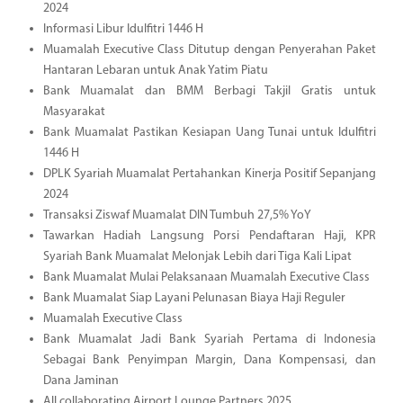
2024
Informasi Libur Idulfitri 1446 H
Muamalah Executive Class Ditutup dengan Penyerahan Paket
Hantaran Lebaran untuk Anak Yatim Piatu
Bank Muamalat dan BMM Berbagi Takjil Gratis untuk
Masyarakat
Bank Muamalat Pastikan Kesiapan Uang Tunai untuk Idulfitri
1446 H
DPLK Syariah Muamalat Pertahankan Kinerja Positif Sepanjang
2024
Transaksi Ziswaf Muamalat DIN Tumbuh 27,5% YoY
Tawarkan Hadiah Langsung Porsi Pendaftaran Haji, KPR
Syariah Bank Muamalat Melonjak Lebih dari Tiga Kali Lipat
Bank Muamalat Mulai Pelaksanaan Muamalah Executive Class
Bank Muamalat Siap Layani Pelunasan Biaya Haji Reguler
Muamalah Executive Class
Bank Muamalat Jadi Bank Syariah Pertama di Indonesia
Sebagai Bank Penyimpan Margin, Dana Kompensasi, dan
Dana Jaminan
All collaborating Airport Lounge Partners 2025