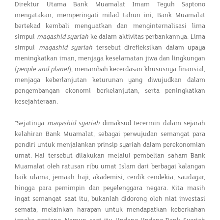
Direktur Utama Bank Muamalat Imam Teguh Saptono
mengatakan, memperingati milad tahun ini, Bank Muamalat
bertekad kembali menguatkan dan menginternalisasi lima
simpul
maqashid syariah
ke dalam aktivitas perbankannya. Lima
simpul
maqashid syariah
tersebut direfleksikan dalam upaya
meningkatkan iman, menjaga keselamatan jiwa dan lingkungan
(
people and planet
), menambah kecerdasan khususnya finansial,
menjaga keberlanjutan keturunan yang diwujudkan dalam
pengembangan ekonomi berkelanjutan, serta peningkatkan
kesejahteraan.
"Sejatinya
maqashid syariah
dimaksud tecermin dalam sejarah
kelahiran Bank Muamalat, sebagai perwujudan semangat para
pendiri untuk menjalankan prinsip syariah dalam perekonomian
umat. Hal tersebut dilakukan melalui pembelian saham Bank
Muamalat oleh ratusan ribu umat Islam dari berbagai kalangan
baik ulama, jemaah haji, akademisi, cerdik cendekia, saudagar,
hingga para pemimpin dan peyelenggara negara. Kita masih
ingat semangat saat itu, bukanlah didorong oleh niat investasi
semata, melainkan harapan untuk mendapatkan keberkahan