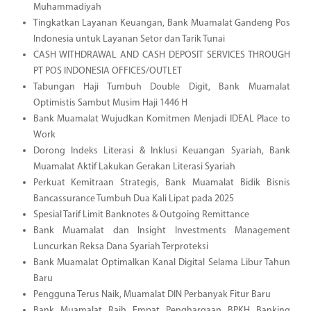
Muhammadiyah
Tingkatkan Layanan Keuangan, Bank Muamalat Gandeng Pos
Indonesia untuk Layanan Setor dan Tarik Tunai
CASH WITHDRAWAL AND CASH DEPOSIT SERVICES THROUGH
PT POS INDONESIA OFFICES/OUTLET
Tabungan Haji Tumbuh Double Digit, Bank Muamalat
Optimistis Sambut Musim Haji 1446 H
Bank Muamalat Wujudkan Komitmen Menjadi IDEAL Place to
Work
Dorong Indeks Literasi & Inklusi Keuangan Syariah, Bank
Muamalat Aktif Lakukan Gerakan Literasi Syariah
Perkuat Kemitraan Strategis, Bank Muamalat Bidik Bisnis
Bancassurance Tumbuh Dua Kali Lipat pada 2025
Spesial Tarif Limit Banknotes & Outgoing Remittance
Bank Muamalat dan Insight Investments Management
Luncurkan Reksa Dana Syariah Terproteksi
Bank Muamalat Optimalkan Kanal Digital Selama Libur Tahun
Baru
Pengguna Terus Naik, Muamalat DIN Perbanyak Fitur Baru
Bank Muamalat Raih Empat Penghargaan BPKH Banking