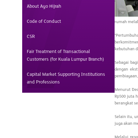
About Ayo Hijrah
Code of Conduct
rumah melal
"Pertumbuha
CSR
berkomitmen
kebutuhan da
Fair Treatment of Transactional
Customers (for Kuala Lumpur Branch)
Sebagai bag
dengan ekst
Capital Market Supporting Institutions
pembiayaan
and Professions
Menurut Ded
Rp500 juta h
berangkat se
Selain itu,
juga akan me
Melalui pro