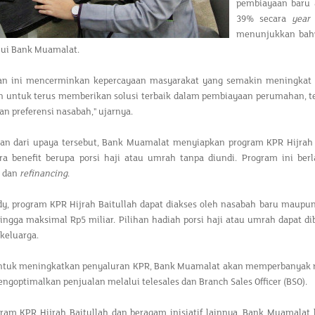
pembiayaan baru
39% secara
year
menunjukkan bahw
ui Bank Muamalat.
n ini mencerminkan kepercayaan masyarakat yang semakin meningkat 
 untuk terus memberikan solusi terbaik dalam pembiayaan perumahan, te
n preferensi nasabah," ujarnya.
ian dari upaya tersebut, Bank Muamalat menyiapkan program KPR Hijra
ra benefit berupa porsi haji atau umrah tanpa diundi. Program ini be
, dan
refinancing
.
y, program KPR Hijrah Baitullah dapat diakses oleh nasabah baru maupu
ingga maksimal Rp5 miliar. Pilihan hadiah porsi haji atau umrah dapat d
keluarga.
 untuk meningkatkan penyaluran KPR, Bank Muamalat akan memperbanyak re
ngoptimalkan penjualan melalui telesales dan Branch Sales Officer (BSO).
gram KPR Hijrah Baitullah dan beragam inisiatif lainnya, Bank Muamala