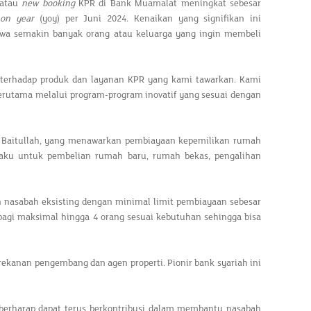
 atau
new booking
KPR di Bank Muamalat meningkat sebesar
 on year
(yoy) per Juni 2024. Kenaikan yang signifikan ini
a semakin banyak orang atau keluarga yang ingin membeli
terhadap produk dan layanan KPR yang kami tawarkan. Kami
rutama melalui program-program inovatif yang sesuai dengan
h Baitullah, yang menawarkan pembiayaan kepemilikan rumah
rlaku untuk pembelian rumah baru, rumah bekas, pengalihan
n nasabah eksisting dengan minimal limit pembiayaan sebesar
ibagi maksimal hingga 4 orang sesuai kebutuhan sehingga bisa
kanan pengembang dan agen properti. Pionir bank syariah ini
t berharap dapat terus berkontribusi dalam membantu nasabah