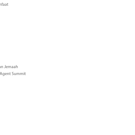
nfaat
gan Jemaah
l Agent Summit