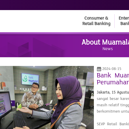
Consumer &
Enter
Retail Banking
Ban
About Muamal
News
2024-08-15
Bank Muam
Perumahan 
Jakarta,
15 Agust
sangat besar kar
masih relatif tin
berkomitmen untu
SEVP Retail Ban