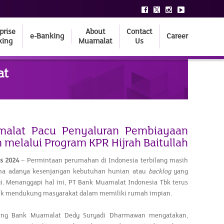
prise
About
Contact
e-Banking
Career
king
Muamalat
Us
at
alat Pacu Penyaluran Pembiayaan
melalui Program KPR Hijrah Baitullah
us
202
4
– Permintaan perumahan di Indonesia terbilang masih
ena adanya kesenjangan kebutuhan hunian atau
backlog
yang
ggi. Menanggapi hal ini, PT Bank Muamalat Indonesia Tbk terus
k mendukung masyarakat dalam memiliki rumah impian.
king Bank Muamalat Dedy Suryadi Dharmawan mengatakan,