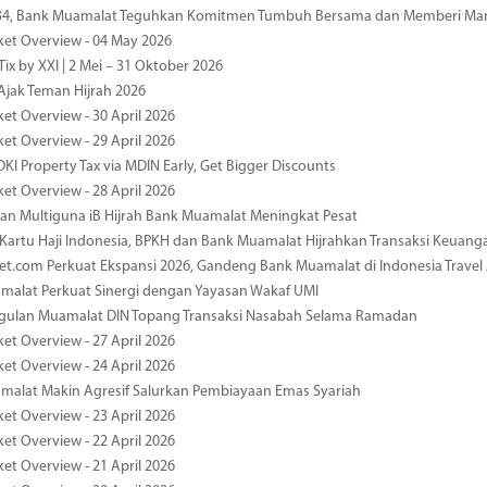
-34, Bank Muamalat Teguhkan Komitmen Tumbuh Bersama dan Memberi Ma
ket Overview - 04 May 2026
ix by XXI | 2 Mei – 31 Oktober 2026
jak Teman Hijrah 2026
ket Overview - 30 April 2026
ket Overview - 29 April 2026
DKI Property Tax via MDIN Early, Get Bigger Discounts
ket Overview - 28 April 2026
n Multiguna iB Hijrah Bank Muamalat Meningkat Pesat
Kartu Haji Indonesia, BPKH dan Bank Muamalat Hijrahkan Transaksi Keuan
et.com Perkuat Ekspansi 2026, Gandeng Bank Muamalat di Indonesia Trave
malat Perkuat Sinergi dengan Yayasan Wakaf UMI
ggulan Muamalat DIN Topang Transaksi Nasabah Selama Ramadan
ket Overview - 27 April 2026
ket Overview - 24 April 2026
malat Makin Agresif Salurkan Pembiayaan Emas Syariah
ket Overview - 23 April 2026
ket Overview - 22 April 2026
ket Overview - 21 April 2026