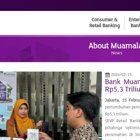
Consumer &
Enter
Retail Banking
Ban
About Muamal
News
2024-02-15
Bank Muam
Rp5,3 Trili
Jakarta, 15 Febru
pertumbuhan pemb
Rp5,3 triliun.
SEVP Retail Ban
pihaknya optimis
perumahan di Ind