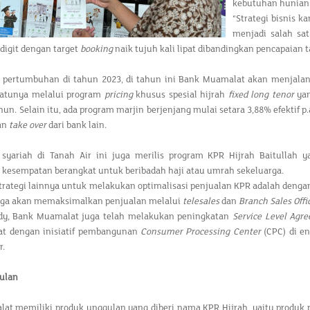
kebutuhan hunian
“Strategi bisnis k
menjadi salah sat
digit dengan target
booking
naik tujuh kali lipat dibandingkan pencapaian t
 pertumbuhan di tahun 2023, di tahun ini Bank Muamalat akan menjalan
satunya melalui program
pricing
khusus spesial hijrah
fixed long tenor
yan
hun. Selain itu, ada program marjin berjenjang mulai setara 3,88% efekti
an
take over
dari bank lain.
 syariah di Tanah Air ini juga merilis program KPR Hijrah Baitullah
kesempatan berangkat untuk beribadah haji atau umrah sekeluarga.
trategi lainnya untuk melakukan optimalisasi penjualan KPR adalah den
ga akan memaksimalkan penjualan melalui
telesales
dan
Branch Sales Offi
y, Bank Muamalat juga telah melakukan peningkatan
Service Level Agr
rat dengan inisiatif pembangunan
Consumer Processing Center
(CPC) di en
r.
ulan
at memiliki produk unggulan yang diberi nama KPR Hijrah, yaitu produk