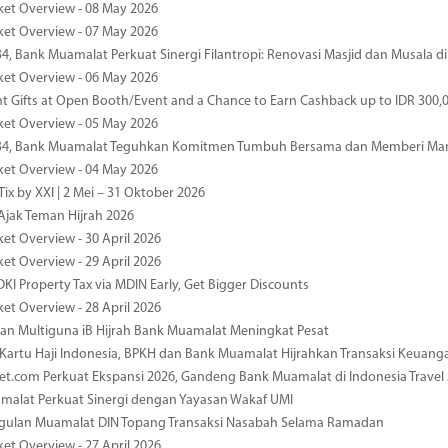
ket Overview - 08 May 2026
ket Overview - 07 May 2026
34, Bank Muamalat Perkuat Sinergi Filantropi: Renovasi Masjid dan Musala 
ket Overview - 06 May 2026
nt Gifts at Open Booth/Event and a Chance to Earn Cashback up to IDR 300,
ket Overview - 05 May 2026
-34, Bank Muamalat Teguhkan Komitmen Tumbuh Bersama dan Memberi Ma
ket Overview - 04 May 2026
ix by XXI | 2 Mei – 31 Oktober 2026
jak Teman Hijrah 2026
ket Overview - 30 April 2026
ket Overview - 29 April 2026
DKI Property Tax via MDIN Early, Get Bigger Discounts
ket Overview - 28 April 2026
n Multiguna iB Hijrah Bank Muamalat Meningkat Pesat
Kartu Haji Indonesia, BPKH dan Bank Muamalat Hijrahkan Transaksi Keuan
et.com Perkuat Ekspansi 2026, Gandeng Bank Muamalat di Indonesia Trave
malat Perkuat Sinergi dengan Yayasan Wakaf UMI
ggulan Muamalat DIN Topang Transaksi Nasabah Selama Ramadan
ket Overview - 27 April 2026