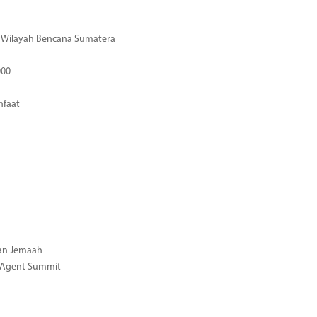
di Wilayah Bencana Sumatera
000
nfaat
gan Jemaah
l Agent Summit