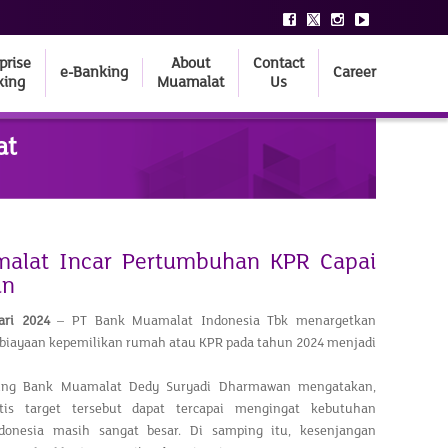
prise
About
Contact
e-Banking
Career
king
Muamalat
Us
at
alat Incar Pertumbuhan KPR Capai
un
ari 2024
– PT Bank Muamalat Indonesia Tbk menargetkan
iayaan kepemilikan rumah atau KPR pada tahun 2024 menjadi
king Bank Muamalat Dedy Suryadi Dharmawan mengatakan,
tis target tersebut dapat tercapai mengingat kebutuhan
onesia masih sangat besar. Di samping itu, kesenjangan