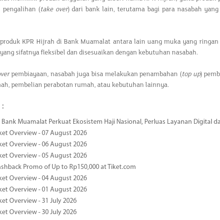
 pengalihan (
take over
) dari bank lain, terutama bagi para nasabah ya
roduk KPR Hijrah di Bank Muamalat antara lain uang muka yang ringan mul
ang sifatnya fleksibel dan disesuaikan dengan kebutuhan nasabah.
over
pembiayaan, nasabah juga bisa melakukan penambahan (
top up
) pem
mah, pembelian perabotan rumah, atau kebutuhan lainnya.
 :
Bank Muamalat Perkuat Ekosistem Haji Nasional, Perluas Layanan Digital 
ket Overview - 07 August 2026
ket Overview - 06 August 2026
ket Overview - 05 August 2026
ashback Promo of Up to Rp150,000 at Tiket.com
ket Overview - 04 August 2026
ket Overview - 01 August 2026
ket Overview - 31 July 2026
ket Overview - 30 July 2026