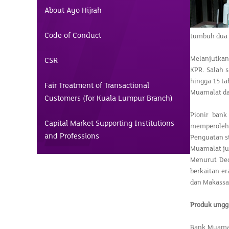
About Ayo Hijrah
Code of Conduct
tumbuh dua 
Melanjutkan
CSR
KPR. Salah 
hingga 15 ta
Fair Treatment of Transactional
Muamalat d
Customers (for Kuala Lumpur Branch)
Pionir bank
Capital Market Supporting Institutions
memperoleh 
and Professions
Penguatan s
Muamalat ju
Menurut Ded
berkaitan e
dan Makassa
Produk ungg
Bank Muamal