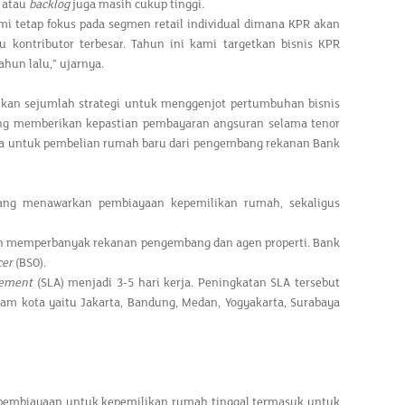
 atau
backlog
juga masih cukup tinggi.
ami tetap fokus pada segmen retail individual dimana KPR akan
u kontributor terbesar. Tahun ini kami targetkan bisnis KPR
ahun lalu,” ujarnya.
kan sejumlah strategi untuk menggenjot pertumbuhan bisnis
g memberikan kepastian pembayaran angsuran selama tenor
f p.a untuk pembelian rumah baru dari pengembang rekanan Bank
 yang menawarkan pembiayaan kepemilikan rumah, sekaligus
gan memperbanyak rekanan pengembang dan agen properti. Bank
cer
(BSO).
eement
(SLA) menjadi 3-5 hari kerja. Peningkatan SLA tersebut
am kota yaitu Jakarta, Bandung, Medan, Yogyakarta, Surabaya
 pembiayaan untuk kepemilikan rumah tinggal termasuk untuk