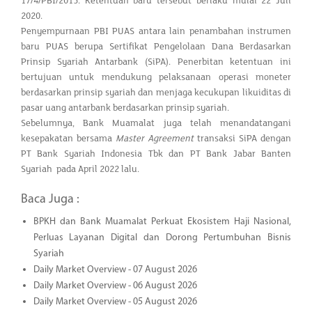
17/4/PBI/2015. Ketentuan baru tersebut berlaku mulai 22 Juli
2020.
Penyempurnaan PBI PUAS antara lain penambahan instrumen
baru PUAS berupa Sertifikat Pengelolaan Dana Berdasarkan
Prinsip Syariah Antarbank (SiPA). Penerbitan ketentuan ini
bertujuan untuk mendukung pelaksanaan operasi moneter
berdasarkan prinsip syariah dan menjaga kecukupan likuiditas di
pasar uang antarbank berdasarkan prinsip syariah.
Sebelumnya, Bank Muamalat juga telah menandatangani
kesepakatan bersama
Master Agreement
transaksi SiPA dengan
PT Bank Syariah Indonesia Tbk dan PT Bank Jabar Banten
Syariah pada April 2022 lalu.
Baca Juga :
BPKH dan Bank Muamalat Perkuat Ekosistem Haji Nasional,
Perluas Layanan Digital dan Dorong Pertumbuhan Bisnis
Syariah
Daily Market Overview - 07 August 2026
Daily Market Overview - 06 August 2026
Daily Market Overview - 05 August 2026