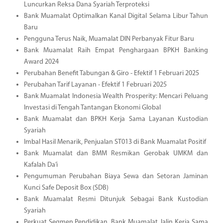
Luncurkan Reksa Dana Syariah Terproteksi
Bank Muamalat Optimalkan Kanal Digital Selama Libur Tahun
Baru
Pengguna Terus Naik, Muamalat DIN Perbanyak Fitur Baru
Bank Muamalat Raih Empat Penghargaan BPKH Banking
Award 2024
Perubahan Benefit Tabungan & Giro - Efektif 1 Februari 2025
Perubahan Tarif Layanan - Efektif 1 Februari 2025
Bank Muamalat Indonesia Wealth Prosperity: Mencari Peluang
Investasi di Tengah Tantangan Ekonomi Global
Bank Muamalat dan BPKH Kerja Sama Layanan Kustodian
Syariah
Imbal Hasil Menarik, Penjualan ST013 di Bank Muamalat Positif
Bank Muamalat dan BMM Resmikan Gerobak UMKM dan
Kafalah Da’i
Pengumuman Perubahan Biaya Sewa dan Setoran Jaminan
Kunci Safe Deposit Box (SDB)
Bank Muamalat Resmi Ditunjuk Sebagai Bank Kustodian
Syariah
Perkuat Segmen Pendidikan, Bank Muamalat Jalin Kerja Sama