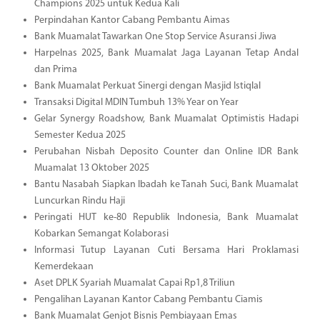
Champions 2025 untuk Kedua Kali
Perpindahan Kantor Cabang Pembantu Aimas
Bank Muamalat Tawarkan One Stop Service Asuransi Jiwa
Harpelnas 2025, Bank Muamalat Jaga Layanan Tetap Andal
dan Prima
Bank Muamalat Perkuat Sinergi dengan Masjid Istiqlal
Transaksi Digital MDIN Tumbuh 13% Year on Year
Gelar Synergy Roadshow, Bank Muamalat Optimistis Hadapi
Semester Kedua 2025
Perubahan Nisbah Deposito Counter dan Online IDR Bank
Muamalat 13 Oktober 2025
Bantu Nasabah Siapkan Ibadah ke Tanah Suci, Bank Muamalat
Luncurkan Rindu Haji
Peringati HUT ke-80 Republik Indonesia, Bank Muamalat
Kobarkan Semangat Kolaborasi
Informasi Tutup Layanan Cuti Bersama Hari Proklamasi
Kemerdekaan
Aset DPLK Syariah Muamalat Capai Rp1,8 Triliun
Pengalihan Layanan Kantor Cabang Pembantu Ciamis
Bank Muamalat Genjot Bisnis Pembiayaan Emas