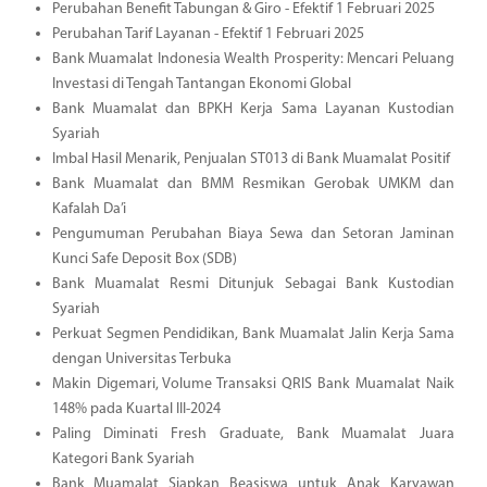
Perubahan Benefit Tabungan & Giro - Efektif 1 Februari 2025
Perubahan Tarif Layanan - Efektif 1 Februari 2025
Bank Muamalat Indonesia Wealth Prosperity: Mencari Peluang
Investasi di Tengah Tantangan Ekonomi Global
Bank Muamalat dan BPKH Kerja Sama Layanan Kustodian
Syariah
Imbal Hasil Menarik, Penjualan ST013 di Bank Muamalat Positif
Bank Muamalat dan BMM Resmikan Gerobak UMKM dan
Kafalah Da’i
Pengumuman Perubahan Biaya Sewa dan Setoran Jaminan
Kunci Safe Deposit Box (SDB)
Bank Muamalat Resmi Ditunjuk Sebagai Bank Kustodian
Syariah
Perkuat Segmen Pendidikan, Bank Muamalat Jalin Kerja Sama
dengan Universitas Terbuka
Makin Digemari, Volume Transaksi QRIS Bank Muamalat Naik
148% pada Kuartal III-2024
Paling Diminati Fresh Graduate, Bank Muamalat Juara
Kategori Bank Syariah
Bank Muamalat Siapkan Beasiswa untuk Anak Karyawan