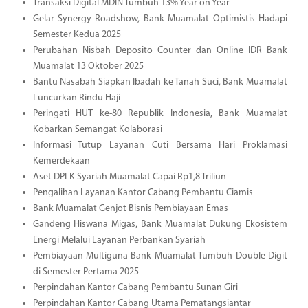
Transaksi Digital MDIN Tumbuh 13% Year on Year
Gelar Synergy Roadshow, Bank Muamalat Optimistis Hadapi
Semester Kedua 2025
Perubahan Nisbah Deposito Counter dan Online IDR Bank
Muamalat 13 Oktober 2025
Bantu Nasabah Siapkan Ibadah ke Tanah Suci, Bank Muamalat
Luncurkan Rindu Haji
Peringati HUT ke-80 Republik Indonesia, Bank Muamalat
Kobarkan Semangat Kolaborasi
Informasi Tutup Layanan Cuti Bersama Hari Proklamasi
Kemerdekaan
Aset DPLK Syariah Muamalat Capai Rp1,8 Triliun
Pengalihan Layanan Kantor Cabang Pembantu Ciamis
Bank Muamalat Genjot Bisnis Pembiayaan Emas
Gandeng Hiswana Migas, Bank Muamalat Dukung Ekosistem
Energi Melalui Layanan Perbankan Syariah
Pembiayaan Multiguna Bank Muamalat Tumbuh Double Digit
di Semester Pertama 2025
Perpindahan Kantor Cabang Pembantu Sunan Giri
Perpindahan Kantor Cabang Utama Pematangsiantar