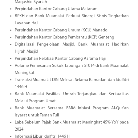
Maqashid Syariah
Perpindahan Kantor Cabang Utama Mataram
BPKH dan Bank Muamalat Perkuat Sinergi Bisnis Tingkatkan
Layanan Haji
Perpindahan Kantor Cabang Umum (KCU) Manado
Perpindahan Kantor Cabang Pembantu (KCP) Genteng
Digitalisasi Pengelolaan Masjid, Bank Muamalat Hadirkan
Hijrah Masjid
Perpindahan Relokasi Kantor Cabang Asrama Haji
Volume Pemesanan Sukuk Tabungan ST014 di Bank Muamalat
Meningkat
Transaksi Muamalat DIN Melesat Selama Ramadan dan Idulfitri
1446 H
Bank Muamalat Fasilitasi Umrah Terjangkau dan Berkualitas
Melalui Program Umat
Bank Muamalat Bersama BMM Inisiasi Program Al-Qur'an
Isyarat untuk Teman Tuli
Laba Sebelum Pajak Bank Muamalat Meningkat 45% YoY pada
2024
Informasi Libur Idulfitri 1446 H