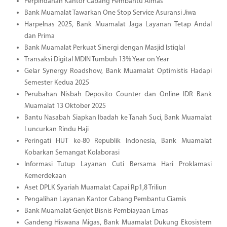
Perpindahan Kantor Cabang Pembantu Aimas
Bank Muamalat Tawarkan One Stop Service Asuransi Jiwa
Harpelnas 2025, Bank Muamalat Jaga Layanan Tetap Andal
dan Prima
Bank Muamalat Perkuat Sinergi dengan Masjid Istiqlal
Transaksi Digital MDIN Tumbuh 13% Year on Year
Gelar Synergy Roadshow, Bank Muamalat Optimistis Hadapi
Semester Kedua 2025
Perubahan Nisbah Deposito Counter dan Online IDR Bank
Muamalat 13 Oktober 2025
Bantu Nasabah Siapkan Ibadah ke Tanah Suci, Bank Muamalat
Luncurkan Rindu Haji
Peringati HUT ke-80 Republik Indonesia, Bank Muamalat
Kobarkan Semangat Kolaborasi
Informasi Tutup Layanan Cuti Bersama Hari Proklamasi
Kemerdekaan
Aset DPLK Syariah Muamalat Capai Rp1,8 Triliun
Pengalihan Layanan Kantor Cabang Pembantu Ciamis
Bank Muamalat Genjot Bisnis Pembiayaan Emas
Gandeng Hiswana Migas, Bank Muamalat Dukung Ekosistem