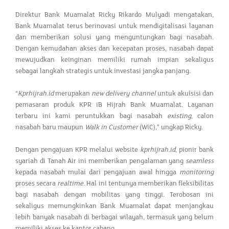
Direktur Bank Muamalat Ricky Rikardo Mulyadi mengatakan,
Bank Muamalat terus berinovasi untuk mendigitalisasi layanan
dan memberikan solusi yang menguntungkan bagi nasabah.
Dengan kemudahan akses dan kecepatan proses, nasabah dapat
mewujudkan keinginan memiliki rumah impian sekaligus
sebagai langkah strategis untuk investasi jangka panjang.
“
Kprhijrah.id
merupakan
new delivery channel
untuk akuisisi dan
pemasaran produk KPR iB Hijrah Bank Muamalat. Layanan
terbaru ini kami peruntukkan bagi nasabah
existing
, calon
nasabah baru maupun
Walk in Customer
(WiC),” ungkap Ricky.
Dengan pengajuan KPR melalui website
kprhijrah.id
, pionir bank
syariah di Tanah Air ini memberikan pengalaman yang
seamless
kepada nasabah mulai dari pengajuan awal hingga
monitoring
proses secara
realtime.
Hal ini tentunya memberikan fleksibilitas
bagi nasabah dengan mobilitas yang tinggi. Terobosan ini
sekaligus memungkinkan Bank Muamalat dapat menjangkau
lebih banyak nasabah di berbagai wilayah, termasuk yang belum
memiliki akses ke kantor cabang.