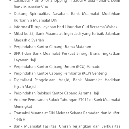
Cashback Promo for Shopping in Saudi Arabia - Shar-E Debit
Bank Muamalat Visa
Dukung Spiritualitas Nasabah, Bank Muamalat Mudahkan
Kurban via Muamalat DIN
Informasi Tutup Layanan Hari Libur dan Cuti Bersama Waisak
Milad ke-33, Bank Muamalat Ingin Jadi yang Terbaik Jalankan
Maqashid Syariah
Perpindahan Kantor Cabang Utama Mataram
BPKH dan Bank Muamalat Perkuat Sinergi Bisnis Tingkatkan
Layanan Haji
Perpindahan Kantor Cabang Umum (KCU) Manado
Perpindahan Kantor Cabang Pembantu (KCP) Genteng
Digitalisasi Pengelolaan Masjid, Bank Muamalat Hadirkan
Hijrah Masjid
Perpindahan Relokasi Kantor Cabang Asrama Haji
Volume Pemesanan Sukuk Tabungan ST014 di Bank Muamalat
Meningkat
Transaksi Muamalat DIN Melesat Selama Ramadan dan Idulfitri
1446 H
Bank Muamalat Fasilitasi Umrah Terjangkau dan Berkualitas