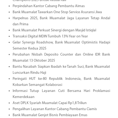
Champions 2025 untuk Kedua Kali
Perpindahan Kantor Cabang Pembantu Aimas
Bank Muamalat Tawarkan One Stop Service Asuransi Jiwa
Harpelnas 2025, Bank Muamalat Jaga Layanan Tetap Andal
dan Prima
Bank Muamalat Perkuat Sinergi dengan Masjid Istiqlal
Transaksi Digital MDIN Tumbuh 13% Year on Year
Gelar Synergy Roadshow, Bank Muamalat Optimistis Hadapi
Semester Kedua 2025
Perubahan Nisbah Deposito Counter dan Online IDR Bank
Muamalat 13 Oktober 2025
Bantu Nasabah Siapkan Ibadah ke Tanah Suci, Bank Muamalat
Luncurkan Rindu Haji
Peringati HUT ke-80 Republik Indonesia, Bank Muamalat
Kobarkan Semangat Kolaborasi
Informasi Tutup Layanan Cuti Bersama Hari Proklamasi
Kemerdekaan
Aset DPLK Syariah Muamalat Capai Rp1,8 Triliun
Pengalihan Layanan Kantor Cabang Pembantu Ciamis
Bank Muamalat Genjot Bisnis Pembiayaan Emas