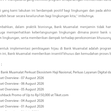
i yang kami lakukan ini berdampak positif bagi lingkungan dan pada akh
 lebih besar secara keseluruhan bagi lingkungan kita,” imbuhnya.
mbahkan, dalam praktik bisnisnya, Bank Muamalat menjamin tidak ha
uga memperhatikan keberlangsungan lingkungan dimana pionir bank sy
n lingkungan, serta memberikan dampak terhadap perekonomian khususny
bentuk implementasi pembiayaan hijau di Bank Muamalat adalah program
 ini, Bank Muamalat memberikan insentif khusus dan kemudahan proses bag
 :
Bank Muamalat Perkuat Ekosistem Haji Nasional, Perluas Layanan Digital 
ket Overview - 07 August 2026
ket Overview - 06 August 2026
ket Overview - 05 August 2026
ashback Promo of Up to Rp150,000 at Tiket.com
ket Overview - 04 August 2026
ket Overview - 01 August 2026