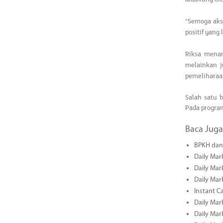
“Semoga aks
positif yang
Riksa mena
melainkan j
pemeliharaa
Salah satu 
Pada program
Baca Juga
BPKH dan 
Daily Mar
Daily Mar
Daily Mar
Instant C
Daily Mar
Daily Mar