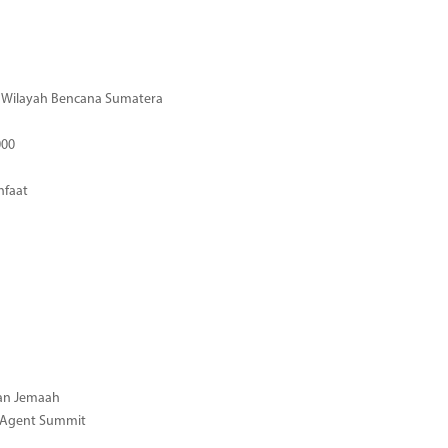
di Wilayah Bencana Sumatera
000
nfaat
gan Jemaah
l Agent Summit