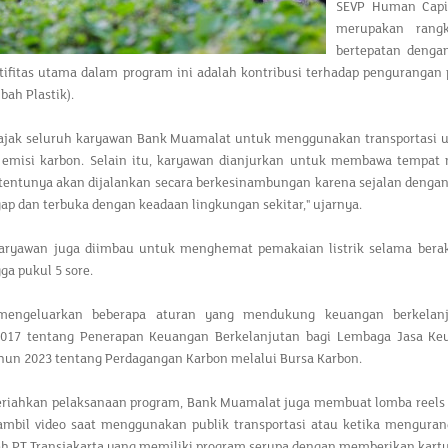
SEVP Human Capit
merupakan rangk
bertepatan denga
tifitas utama dalam program ini adalah kontribusi terhadap pengurangan 
bah Plastik).
jak seluruh karyawan Bank Muamalat untuk menggunakan transportasi u
emisi karbon. Selain itu, karyawan dianjurkan untuk membawa tempat 
 tentunya akan dijalankan secara berkesinambungan karena sejalan dengan
gap dan terbuka dengan keadaan lingkungan sekitar," ujarnya.
 karyawan juga diimbau untuk menghemat pemakaian listrik selama berakti
ga pukul 5 sore.
mengeluarkan beberapa aturan yang mendukung keuangan berkelan
2017 tentang Penerapan Keuangan Berkelanjutan bagi Lembaga Jasa Keu
hun 2023 tentang Perdagangan Karbon melalui Bursa Karbon.
iahkan pelaksanaan program, Bank Muamalat juga membuat lomba reels 
mbil video saat menggunakan publik transportasi atau ketika mengurang
h PT Transjakarta yang memiliki program serupa dengan memberikan kartu 