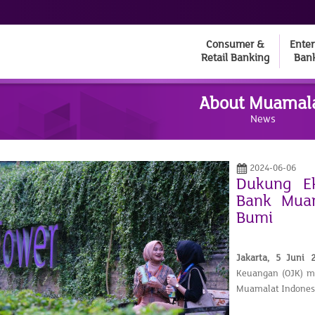
Consumer &
Enter
Retail Banking
Ban
About Muamal
News
2024-06-06
Dukung E
Bank Muam
Bumi
Jakarta, 5 Juni
Keuangan (OJK) m
Muamalat Indones