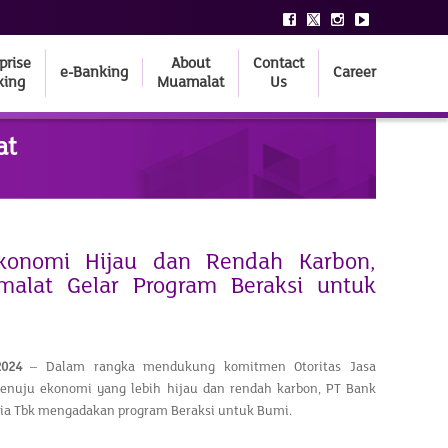
prise
About
Contact
e-Banking
Career
king
Muamalat
Us
at
konomi Hijau dan Rendah Karbon,
alat Gelar Program Beraksi untuk
 2024
– Dalam rangka mendukung komitmen Otoritas Jasa
enuju ekonomi yang lebih hijau dan rendah karbon, PT Bank
ia Tbk mengadakan program Beraksi untuk Bumi.