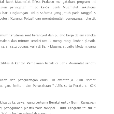
al Bank Muamalat Riksa Prakoso mengatakan, program ini
aian peringatan milad ke-32 Bank Muamalat sekaligus
n hari Lingkungan Hidup Sedunia yang jatuh pada tanggal 5
polusi (Kurangi Polusi) dan meminimalisir penggunaan plastik
mum terutama saat berangkat dan pulang kerja dalam rangka
makan dan minum sendiri untuk mengurangi limbah plastik.
 salah satu budaya kerja di Bank Muamalat yaitu Modern, yang
fitas di kantor. Pemakaian listrik di Bank Muamalat sendiri
jutan dan pengurangan emisi. Di antaranya POJK Nomor
angan, Emiten, dan Perusahaan Publik, serta Peraturan OJK
khusus karyawan yang bertema Beraksi untuk Bumi. Karyawan
i penggunaan plastik pada tanggal 5 Juni. Program ini turut
Jaklingko dan sejumlah souvenir.