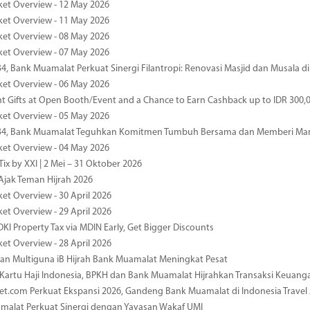
ket Overview - 12 May 2026
ket Overview - 11 May 2026
ket Overview - 08 May 2026
ket Overview - 07 May 2026
34, Bank Muamalat Perkuat Sinergi Filantropi: Renovasi Masjid dan Musala 
ket Overview - 06 May 2026
nt Gifts at Open Booth/Event and a Chance to Earn Cashback up to IDR 300,
ket Overview - 05 May 2026
-34, Bank Muamalat Teguhkan Komitmen Tumbuh Bersama dan Memberi Ma
ket Overview - 04 May 2026
ix by XXI | 2 Mei – 31 Oktober 2026
jak Teman Hijrah 2026
ket Overview - 30 April 2026
ket Overview - 29 April 2026
DKI Property Tax via MDIN Early, Get Bigger Discounts
ket Overview - 28 April 2026
n Multiguna iB Hijrah Bank Muamalat Meningkat Pesat
Kartu Haji Indonesia, BPKH dan Bank Muamalat Hijrahkan Transaksi Keuan
et.com Perkuat Ekspansi 2026, Gandeng Bank Muamalat di Indonesia Trave
malat Perkuat Sinergi dengan Yayasan Wakaf UMI