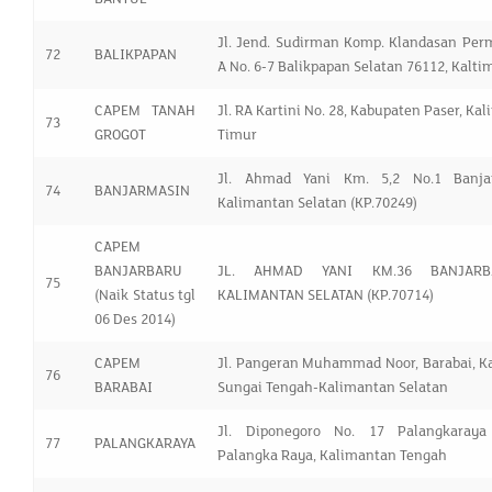
Jl. Jend. Sudirman Komp. Klandasan Per
72
BALIKPAPAN
A No. 6-7 Balikpapan Selatan 76112, Kalti
CAPEM TANAH
Jl. RA Kartini No. 28, Kabupaten Paser, Ka
73
GROGOT
Timur
Jl. Ahmad Yani Km. 5,2 No.1 Banja
74
BANJARMASIN
Kalimantan Selatan (KP.70249)
CAPEM
BANJARBARU
JL. AHMAD YANI KM.36 BANJAR
75
(Naik Status tgl
KALIMANTAN SELATAN (KP.70714)
06 Des 2014)
CAPEM
Jl. Pangeran Muhammad Noor, Barabai, K
76
BARABAI
Sungai Tengah-Kalimantan Selatan
Jl. Diponegoro No. 17 Palangkaraya
77
PALANGKARAYA
Palangka Raya, Kalimantan Tengah