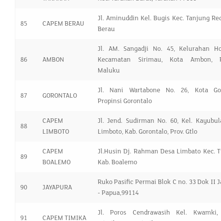
Jl. Aminuddin Kel. Bugis Kec. Tanjung Re
85
CAPEM BERAU
Berau
Jl. AM. Sangadji No. 45, Kelurahan Ho
86
AMBON
Kecamatan Sirimau, Kota Ambon, P
Maluku
Jl. Nani Wartabone No. 26, Kota Gor
87
GORONTALO
Propinsi Gorontalo
CAPEM
Jl. Jend. Sudirman No. 60, Kel. Kayubul
88
LIMBOTO
Limboto, Kab. Gorontalo, Prov. Gtlo
CAPEM
Jl.Husin Dj. Rahman Desa Limbato Kec. 
89
BOALEMO
Kab. Boalemo
Ruko Pasific Permai Blok C no. 33 Dok II 
90
JAYAPURA
- Papua,99114
Jl. Poros Cendrawasih Kel. Kwamki, 
91
CAPEM TIMIKA