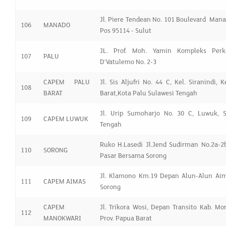
Jl. Piere Tendean No. 101 Boulevard Man
106
MANADO
Pos 95114 - Sulut
JL. Prof. Moh. Yamin Kompleks Perk
107
PALU
D'Vatulemo No. 2-3
CAPEM PALU
Jl. Sis Aljufri No. 44 C, Kel. Siranindi, K
108
BARAT
Barat,Kota Palu Sulawesi Tengah
Jl. Urip Sumoharjo No. 30 C, Luwuk, S
109
CAPEM LUWUK
Tengah
Ruko H.Lasedi Jl.Jend Sudirman No.2a-2
110
SORONG
Pasar Bersama Sorong
Jl. Klamono Km.19 Depan Alun-Alun Aim
111
CAPEM AIMAS
Sorong
CAPEM
Jl. Trikora Wosi, Depan Transito Kab. Mo
112
MANOKWARI
Prov. Papua Barat