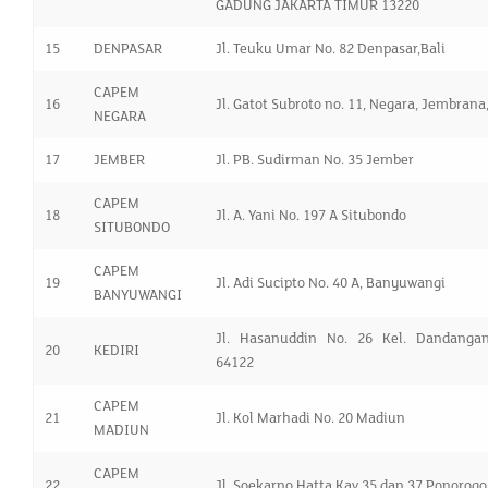
GADUNG JAKARTA TIMUR 13220
15
DENPASAR
Jl. Teuku Umar No. 82 Denpasar,Bali
CAPEM
16
Jl. Gatot Subroto no. 11, Negara, Jembrana,
NEGARA
17
JEMBER
Jl. PB. Sudirman No. 35 Jember
CAPEM
18
Jl. A. Yani No. 197 A Situbondo
SITUBONDO
CAPEM
19
Jl. Adi Sucipto No. 40 A, Banyuwangi
BANYUWANGI
Jl. Hasanuddin No. 26 Kel. Dandangan
20
KEDIRI
64122
CAPEM
21
Jl. Kol Marhadi No. 20 Madiun
MADIUN
CAPEM
22
Jl. Soekarno Hatta Kav 35 dan 37 Ponorogo