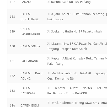
127
PADANG
Jl. Rasuna Said No. 107 Padang
CAPEM
Jl a.yani no 99 D kelurahan benteng p
128
BUKITTINGGI
bukittinggi
CAPEM
129
Jl. Soekarno Hatta No. 87 Payakumbuh
PAYAKUMBUH
Jl. M.Yamin No. 87 Kel.Pasar Pandan Air Ma
130
CAPEM SOLOK
Tanjung Harapan Kota Solok
Jl. Kapten A.Rivai Komplek Ruko Taman M
131
PALEMBANG
Palembang
CAPEM KAYU
Jl. Mochtar Saleh No. 169-170, Kayu Agu
132
AGUNG
Ogan Kemering Ilir
CAPEM
Jl. Jendral A.Yani No.324 Kel.Kem
133
BATURAJA
Kec.Baturaja Timur Kab.OKU
Jl. Jend. Sudirman Talang Jawa Atas, Mu
134
CAPEM ENIM