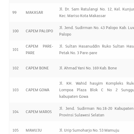
Jl. Dr. Sam Ratulangi No. 12, Kel. Kunj
99
MAKASAR
Kec. Mariso Kota Makassar
Jl. Jend. Sudirman No. 43 Palopo Kab. Lu
100
CAPEM PALOPO
Palopo
CAPEM PARE-
Jl. Sultan Hasanuddin Ruko Sultan Has
101
PARE
Petak No. 3 Pare-pare
102
CAPEM BONE
Jl. Ahmad Yani No. 169 Kab. Bone
Jl. KH. Wahid hasyim Kompleks Ruk
103
CAPEM GOWA
Lompoa Plaza Blok C No 2 Sunggu
kabupaten Gowa
Jl. Jend. Sudirman No.18-20 Kabupaten
104
CAPEM MAROS
Provinsi Sulawesi Selatan
105
MAMUJU
Jl. Urip Sumoharjo No. 53 Mamuju