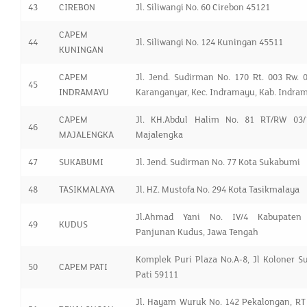
43
CIREBON
Jl. Siliwangi No. 60 Cirebon 45121
CAPEM
44
Jl. Siliwangi No. 124 Kuningan 45511
KUNINGAN
CAPEM
Jl. Jend. Sudirman No. 170 Rt. 003 Rw. 0
45
INDRAMAYU
Karanganyar, Kec. Indramayu, Kab. Indra
CAPEM
Jl. KH.Abdul Halim No. 81 RT/RW 03/
46
MAJALENGKA
Majalengka
47
SUKABUMI
Jl. Jend. Sudirman No. 77 Kota Sukabumi
48
TASIKMALAYA
Jl. HZ. Mustofa No. 294 Kota Tasikmalaya
Jl.Ahmad Yani No. IV/4 Kabupaten
49
KUDUS
Panjunan Kudus, Jawa Tengah
Komplek Puri Plaza No.A-8, Jl Koloner S
50
CAPEM PATI
Pati 59111
Jl. Hayam Wuruk No. 142 Pekalongan, RT