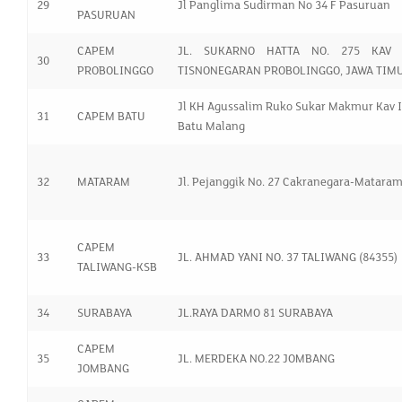
29
Jl Panglima Sudirman No 34 F Pasuruan
PASURUAN
CAPEM
JL. SUKARNO HATTA NO. 275 KAV 
30
PROBOLINGGO
TISNONEGARAN PROBOLINGGO, JAWA TIM
Jl KH Agussalim Ruko Sukar Makmur Kav I
31
CAPEM BATU
Batu Malang
32
MATARAM
Jl. Pejanggik No. 27 Cakranegara-Matara
CAPEM
33
JL. AHMAD YANI NO. 37 TALIWANG (84355)
TALIWANG-KSB
34
SURABAYA
JL.RAYA DARMO 81 SURABAYA
CAPEM
35
JL. MERDEKA NO.22 JOMBANG
JOMBANG