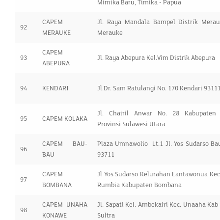
Mimika Baru, Timika - Papua
CAPEM
Jl. Raya Mandala Bampel Distrik Merau
92
MERAUKE
Merauke
CAPEM
93
Jl. Raya Abepura Kel.Vim Distrik Abepura
ABEPURA
94
KENDARI
Jl.Dr. Sam Ratulangi No. 170 Kendari 9311
Jl. Chairil Anwar No. 28 Kabupaten 
95
CAPEM KOLAKA
Provinsi Sulawesi Utara
CAPEM BAU-
Plaza Umnawolio Lt.1 Jl. Yos Sudarso B
96
BAU
93711
CAPEM
Jl Yos Sudarso Kelurahan Lantawonua Ke
97
BOMBANA
Rumbia Kabupaten Bombana
CAPEM UNAHA
Jl. Sapati Kel. Ambekairi Kec. Unaaha Ka
98
KONAWE
Sultra