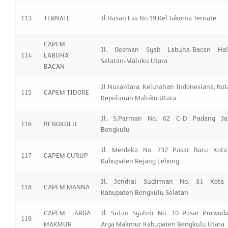
113
TERNATE
Jl.Hasan Esa No.19,Kel.Takoma Ternate
CAPEM
Jl. Oesman Syah Labuha-Bacan Hal
114
LABUHA
Selatan-Maluku Utara
BACAN
Jl Nusantara, Kelurahan Indonesiana, Kot
115
CAPEM TIDORE
Kepulauan Maluku Utara
Jl. S.Parman No. 62 C-D Padang Ja
116
BENGKULU
Bengkulu
Jl. Merdeka No. 732 Pasar Baru Kota
117
CAPEM CURUP
Kabupaten Rejang Lebong
Jl. Jendral Sudirman No. 81 Kota
118
CAPEM MANNA
Kabupaten Bengkulu Selatan
CAPEM ARGA
Jl. Sutan Syahrir No. 10 Pasar Purwoda
119
MAKMUR
Arga Makmur Kabupaten Bengkulu Utara