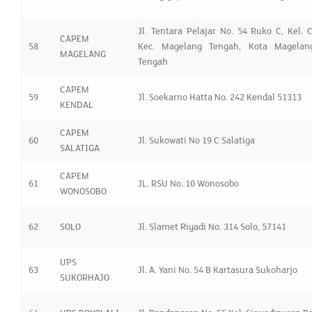
Jl. Tentara Pelajar No. 54 Ruko C, Kel. 
CAPEM
58
Kec. Magelang Tengah, Kota Magelan
MAGELANG
Tengah
CAPEM
59
Jl. Soekarno Hatta No. 242 Kendal 51313
KENDAL
CAPEM
60
Jl. Sukowati No 19 C Salatiga
SALATIGA
CAPEM
61
JL. RSU No. 10 Wonosobo
WONOSOBO
62
SOLO
Jl. Slamet Riyadi No. 314 Solo, 57141
UPS
63
Jl. A. Yani No. 54 B Kartasura Sukoharjo
SUKORHAJO