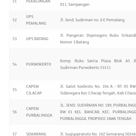
51
PEKALONGAN
011, Sampangan
UPS
52
Jl. Jend. Sudirman no. 6 E Pemalang
PEMALANG
Jl. Pangeran Diponegoro Ruko Srikandi
53
UPS BATANG
Nomor 3 Batang
Komp. Ruko Satria Plaza Blok A5 Jl
54
PURWOKERTO
Sudirman Purwokerto 53111
CAPEM
Jl. Gatot Soebroto No. 104 A - RT 05 RW
55
CILACAP
Sidanegara Kec Cilacap Tengah, Kab Cilac
JL. JEND. SUDIRMAN NO. 189, PURBALINGG
CAPEM
56
RW 01 KEL. BANCAR, KEC. PURBALINGG
PURBALINGGA
PURBALINGGA, PROPINSI JAWA TENGAH
57
SEMARANG
Jl. Sugiyopranoto No. 102 Semarang 50246