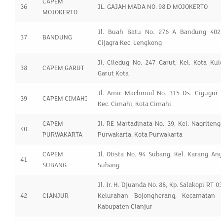
CAPEM
36
JL. GAJAH MADA NO. 98 D MOJOKERTO
MOJOKERTO
Jl. Buah Batu No. 276 A Bandung 4026
37
BANDUNG
Cijagra Kec. Lengkong
Jl. Ciledug No. 247 Garut, Kel. Kota Kul
38
CAPEM GARUT
Garut Kota
Jl. Amir Machmud No. 315 Ds. Cigugur 
39
CAPEM CIMAHI
Kec. Cimahi, Kota Cimahi
CAPEM
Jl. RE Martadinata No. 39, Kel. Nagriteng
40
PURWAKARTA
Purwakarta, Kota Purwakarta
CAPEM
Jl. Otista No. 94 Subang, Kel. Karang Any
41
SUBANG
Subang
Jl. Ir. H. Djuanda No. 88, Kp. Salakopi RT 
42
CIANJUR
Kelurahan Bojongherang, Kecamatan C
Kabupaten Cianjur