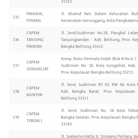
31315
PANGKAL
Jl. Ahamd Yani Dalam Kelurahan Buki
135
PINANG
Kecamatan Gerunggang, Kota Pangkalpin
CAPEM
Jl. Jend.Sudirman No.28, Pangkal Lalan
136
TANJUNG
Tanjungpandan - Kab. Belitung, Prov. K
PANDAN
Bangka Belitung 33412
Komp. Ruko Permata Indah Blok B No.6-7 J
CAPEM
137
Sudirman No. 30, Kota Sungailiat, Kab.
SUNGAILIAT
Prov. Kepulauan Bangka Belitung 33215
Jl. Jend. Sudirman RT 03, RW 06, Kota 
CAPEM
138
Kab. Bangka Barat, Prov. Kepulauan
MUNTOK
Belitung 33311
Jl. Jend. Sudirman No. 58 Kota Toboal
CAPEM
139
Bangka Selatan, Prov. Kepulauan Bangka 
TOBOALI
33183
Jl. Soekarno Hatta II, Simpang Perlang, Ke