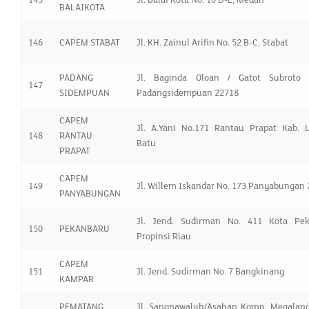
BALAIKOTA
146
CAPEM STABAT
Jl. KH. Zainul Arifin No. 52 B-C, Stabat
PADANG
Jl. Baginda Oloan / Gatot Subroto
147
SIDEMPUAN
Padangsidempuan 22718
CAPEM
Jl. A.Yani No.171 Rantau Prapat Kab. 
148
RANTAU
Batu
PRAPAT
CAPEM
149
Jl. Willem Iskandar No. 173 Panyabungan
PANYABUNGAN
Jl. Jend. Sudirman No. 411 Kota Pek
150
PEKANBARU
Propinsi Riau
CAPEM
151
Jl. Jend. Sudirman No. 7 Bangkinang
KAMPAR
PEMATANG
Jl. Sangnawaluh/Asahan Komp. Megaland