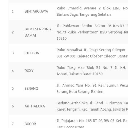
Ruko Emerald Avenue 2 Blok EB/B No.
1
BINTARO JAYA
Bintaro Jaya, Tangerang Selatan
Jl. Pahlawan Seribu Sektor IV Kav.D7 
BUMI SERPONG
2
No.73 Ruko Perkantoran BSD Serpong Ta
DAMAI
15310
Ruko Monalisa JL. Raya Serang Cilegon 
3
CILEGON
001 RW 001 Kel/Kec Cibeber Cilegon Bant
Ruko Roxy Mas Blok B1 No. 7 Jl. KH.
4
ROXY
Ashari, Jakarta Barat 10150
Jl. Ahmad Yani No. 91 Kel. Sumur Pecu
5
SERANG
Serang Kota Serang, Banten
Gedung Arthaloka Jl. Jend. Sudirman Kav
6
ARTHALOKA
Karet Tengsin, Kec. Tanah Abang, Jakarta 
Jl. Pajajaran No. 165 RT 03 RW 05 Kel. Ban
7
BOGOR
Kec. Bogor Utara