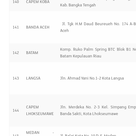
140
CAPEM KOBA
Kab. Bangka Tengah
Jl. Tgk H.M Daud Beureueh No. 174 A-B
141
BANDA ACEH
Aceh
Komp. Ruko Palm Spring BTC Blok B1 No
142
BATAM
Batam Kepulauan Riau
143
LANGSA
Jln. Ahmad Yani No.1-2 Kota Langsa
CAPEM
Jln. Merdeka No. 2-3 Kel. Simpang Empa
144
LHOKSEUMAWE
Banda Sakti, Kota Lhokseumawe
MEDAN -
145
Jl. Balai Kota No. 10 D-E, Medan