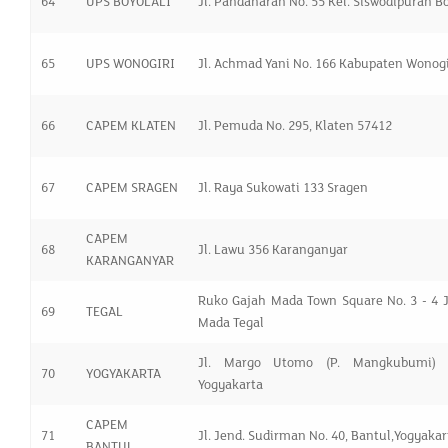
64
UPS BOYOLALI
Jl. Pandanaran No. 55 Kel. Siswodipuran Bo
65
UPS WONOGIRI
Jl. Achmad Yani No. 166 Kabupaten Wonogi
66
CAPEM KLATEN
Jl. Pemuda No. 295, Klaten 57412
67
CAPEM SRAGEN
Jl. Raya Sukowati 133 Sragen
CAPEM
68
Jl. Lawu 356 Karanganyar
KARANGANYAR
Ruko Gajah Mada Town Square No. 3 - 4 J
69
TEGAL
Mada Tegal
Jl. Margo Utomo (P. Mangkubumi) 
70
YOGYAKARTA
Yogyakarta
CAPEM
71
Jl. Jend. Sudirman No. 40, Bantul,Yogyakar
BANTUL