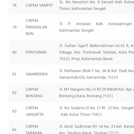
JL. Ais Nasution No. 8 Sampit Kab. Kota
78
CAPEM SAMPIT
Timur, Kalimantan Tengah
CAPEM
Jl. P. Antasari Kab. Kotawaringin
79
PANGKALAN
Kalimantan Tengah
BUN
Jl. Sultan Syarif Abdurrahman no.62 A, Ke
80
PONTIANAK
Tokaya, Kec. Pontianak Selatan, Kota Po
78121, Prop. Kalimantan Barat
Jl. Pahlawan Blok F No. 3A-B Kel. Dadi Mu
81
SAMARINDA
Samarinda Ulu Samarinda, 75123
CAPEM
Jl. MT Haryono No.15 RT.29 RW.09 Kel. Api-
82
BONTANG
Bontang Utara, Bontang 75311
CAPEM
Jl. Yos Sudarso II No. 27 Rt. 22 Kec. Sanga
83
SANGATTA
, Kab. Kutai Timur 75611
CAPEM
Jl. Jend. Sudirman RT. 40 No. 23 Kel. Kara
84
TARAKAN
Kec. Tarakan Barat, Tarakan 77111