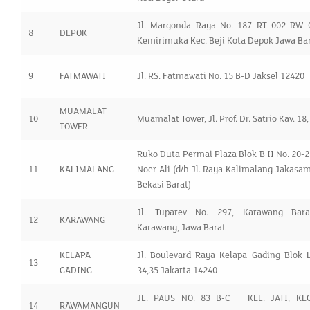
Jl. Margonda Raya No. 187 RT 002 RW 0
8
DEPOK
Kemirimuka Kec. Beji Kota Depok Jawa Ba
9
FATMAWATI
Jl. RS. Fatmawati No. 15 B-D Jaksel 12420
MUAMALAT
10
Muamalat Tower, Jl. Prof. Dr. Satrio Kav. 18
TOWER
Ruko Duta Permai Plaza Blok B II No. 20-22
11
KALIMALANG
Noer Ali (d/h Jl. Raya Kalimalang Jakasa
Bekasi Barat)
Jl. Tuparev No. 297, Karawang Bara
12
KARAWANG
Karawang, Jawa Barat
KELAPA
Jl. Boulevard Raya Kelapa Gading Blok 
13
GADING
34,35 Jakarta 14240
JL. PAUS NO. 83 B-C KEL. JATI, KE
14
RAWAMANGUN