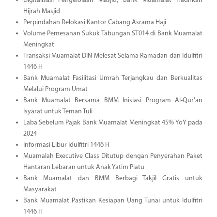
Digitalisasi Pengelolaan Masjid, Bank Muamalat Hadirkan
Hijrah Masjid
Perpindahan Relokasi Kantor Cabang Asrama Haji
Volume Pemesanan Sukuk Tabungan ST014 di Bank Muamalat
Meningkat
Transaksi Muamalat DIN Melesat Selama Ramadan dan Idulfitri
1446 H
Bank Muamalat Fasilitasi Umrah Terjangkau dan Berkualitas
Melalui Program Umat
Bank Muamalat Bersama BMM Inisiasi Program Al-Qur'an
Isyarat untuk Teman Tuli
Laba Sebelum Pajak Bank Muamalat Meningkat 45% YoY pada
2024
Informasi Libur Idulfitri 1446 H
Muamalah Executive Class Ditutup dengan Penyerahan Paket
Hantaran Lebaran untuk Anak Yatim Piatu
Bank Muamalat dan BMM Berbagi Takjil Gratis untuk
Masyarakat
Bank Muamalat Pastikan Kesiapan Uang Tunai untuk Idulfitri
1446 H