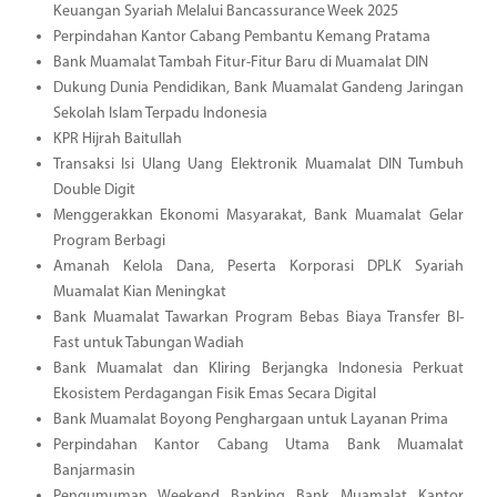
Keuangan Syariah Melalui Bancassurance Week 2025
Perpindahan Kantor Cabang Pembantu Kemang Pratama
Bank Muamalat Tambah Fitur-Fitur Baru di Muamalat DIN
Dukung Dunia Pendidikan, Bank Muamalat Gandeng Jaringan
Sekolah Islam Terpadu Indonesia
KPR Hijrah Baitullah
Transaksi Isi Ulang Uang Elektronik Muamalat DIN Tumbuh
Double Digit
Menggerakkan Ekonomi Masyarakat, Bank Muamalat Gelar
Program Berbagi
Amanah Kelola Dana, Peserta Korporasi DPLK Syariah
Muamalat Kian Meningkat
Bank Muamalat Tawarkan Program Bebas Biaya Transfer BI-
Fast untuk Tabungan Wadiah
Bank Muamalat dan Kliring Berjangka Indonesia Perkuat
Ekosistem Perdagangan Fisik Emas Secara Digital
Bank Muamalat Boyong Penghargaan untuk Layanan Prima
Perpindahan Kantor Cabang Utama Bank Muamalat
Banjarmasin
Pengumuman Weekend Banking Bank Muamalat Kantor