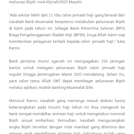
melunasi Bipih 1446 Hijriah/2025 Masehi.
"Ada sekitar lebih dari 11 ribu calon jemaah haji yang berasal dari
nasabah Bank Muamalat berpotensi melakukan pelunasan Bipih
di kami pada tahun ini. Sebagai Bank Penerima Setoran (BPS)
Biaya Penyelenggaraan Ibadah Haji (BPIH), Insya Allah kami siap
memberikan pelayanan terbaik kepada calon jemaah haji,” kata
Karno.
Bank pertama murni syariah ini menyiagakan 234 jaringan
kantor untuk melayani pelunasan Bipih calon jemaah haji
reguler hingga pertengahan Maret 2025 mendatang. Selain itu,
para calon tamu Allah SWT dapat membayar pelunasan Bipih
melalui aplikasi
mobile banking
Muamalat DIN.
Menurut Karno, nasabah yang namanya masuk alokasi kuota
keberangkatan pada musim haji tahun ini bisa mengecek ke
bank tempat mendaftar antrean haji untuk mengetahui nominal
Bipih sesuai embarkasi. Kemudian, nasabah mengurangkan
angka Bipih tersebut dengan nilai manfaat yang diterima dan
setoran awal pendaftaran antrean haji. Selisihnya itulah yang