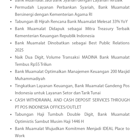
Bank Muamalat Jadi Bank Syariah dengan Layanan Terbaik
Permudah Layanan Perbankan Syariah, Bank Muamalat
Bersinergi dengan Kementerian Agama RI
Tabungan iB Hijrah Rencana Bank Muamalat Melesat 33% YoY
Bank Muamalat Didapuk sebagai Mitra Treasury Terbaik
Kementerian Keuangan Republik Indonesia
Bank Muamalat Dinobatkan sebagai Best Public Relations
2025
Naik Dua Digit, Volume Transaksi MADINA Bank Muamalat
Tembus Rp55 Triliun
Bank Muamalat Optimalkan Manajemen Keuangan 200 Masjid
Muhammadiyah
Tingkatkan Layanan Keuangan, Bank Muamalat Gandeng Pos
Indonesia untuk Layanan Setor dan Tarik Tunai
CASH WITHDRAWAL AND CASH DEPOSIT SERVICES THROUGH
PT POS INDONESIA OFFICES/OUTLET
Tabungan Haji Tumbuh Double Digit, Bank Muamalat
Optimistis Sambut Musim Haji 1446 H
Bank Muamalat Wujudkan Komitmen Menjadi IDEAL Place to
Work