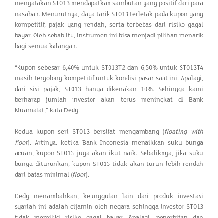
mengatakan ST013 mendapatkan sambutan yang positif dari para
nasabah. Menurutnya, daya tarik ST013 terletak pada kupon yang
kompetitif, pajak yang rendah, serta terbebas dari risiko gagal
bayar. Oleh sebab itu, instrumen ini bisa menjadi pilihan menarik
bagi semua kalangan.
“Kupon sebesar 6,40% untuk ST013T2 dan 6,50% untuk ST013T4
masih tergolong kompetitif untuk kondisi pasar saat ini. Apalagi,
dari sisi pajak, ST013 hanya dikenakan 10%. Sehingga kami
berharap jumlah investor akan terus meningkat di Bank
Muamalat,” kata Dedy.
Kedua kupon seri ST013 bersifat mengambang (
floating with
floor
), Artinya, ketika Bank Indonesia menaikkan suku bunga
acuan, kupon ST013 juga akan ikut naik. Sebaliknya, jika suku
bunga diturunkan, kupon ST013 tidak akan turun lebih rendah
dari batas minimal (
floor
).
Dedy menambahkan, keunggulan lain dari produk investasi
syariah ini adalah dijamin oleh negara sehingga investor ST013
tidak memiliki risiko gagal bayar. Apalagi, penerbitan dan