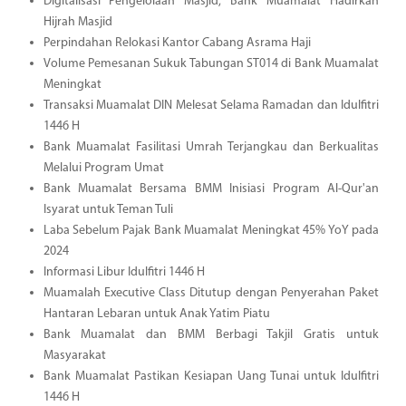
Digitalisasi Pengelolaan Masjid, Bank Muamalat Hadirkan
Hijrah Masjid
Perpindahan Relokasi Kantor Cabang Asrama Haji
Volume Pemesanan Sukuk Tabungan ST014 di Bank Muamalat
Meningkat
Transaksi Muamalat DIN Melesat Selama Ramadan dan Idulfitri
1446 H
Bank Muamalat Fasilitasi Umrah Terjangkau dan Berkualitas
Melalui Program Umat
Bank Muamalat Bersama BMM Inisiasi Program Al-Qur'an
Isyarat untuk Teman Tuli
Laba Sebelum Pajak Bank Muamalat Meningkat 45% YoY pada
2024
Informasi Libur Idulfitri 1446 H
Muamalah Executive Class Ditutup dengan Penyerahan Paket
Hantaran Lebaran untuk Anak Yatim Piatu
Bank Muamalat dan BMM Berbagi Takjil Gratis untuk
Masyarakat
Bank Muamalat Pastikan Kesiapan Uang Tunai untuk Idulfitri
1446 H