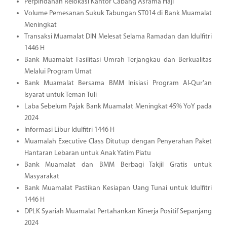
Perpindahan Relokasi Kantor Cabang Asrama Haji
Volume Pemesanan Sukuk Tabungan ST014 di Bank Muamalat
Meningkat
Transaksi Muamalat DIN Melesat Selama Ramadan dan Idulfitri
1446 H
Bank Muamalat Fasilitasi Umrah Terjangkau dan Berkualitas
Melalui Program Umat
Bank Muamalat Bersama BMM Inisiasi Program Al-Qur'an
Isyarat untuk Teman Tuli
Laba Sebelum Pajak Bank Muamalat Meningkat 45% YoY pada
2024
Informasi Libur Idulfitri 1446 H
Muamalah Executive Class Ditutup dengan Penyerahan Paket
Hantaran Lebaran untuk Anak Yatim Piatu
Bank Muamalat dan BMM Berbagi Takjil Gratis untuk
Masyarakat
Bank Muamalat Pastikan Kesiapan Uang Tunai untuk Idulfitri
1446 H
DPLK Syariah Muamalat Pertahankan Kinerja Positif Sepanjang
2024