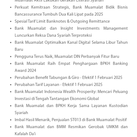
Muamalat Aktif Lakukan Gerakan Literasi Syariah
Perkuat Kemitraan Strategis, Bank Muamalat Bidik Bisnis
Bancassurance Tumbuh Dua Kali Lipat pada 2025
Spesial Tarif Limit Banknotes & Outgoing Remittance
Bank Muamalat dan Insight Investments Management
Luncurkan Reksa Dana Syariah Terproteksi
Bank Muamalat Optimalkan Kanal Digital Selama Libur Tahun
Baru
Pengguna Terus Naik, Muamalat DIN Perbanyak Fitur Baru
Bank Muamalat Raih Empat Penghargaan BPKH Banking
Award 2024
Perubahan Benefit Tabungan & Giro - Efektif 1 Februari 2025
Perubahan Tarif Layanan - Efektif 1 Februari 2025
Bank Muamalat Indonesia Wealth Prosperity: Mencari Peluang
Investasi di Tengah Tantangan Ekonomi Global
Bank Muamalat dan BPKH Kerja Sama Layanan Kustodian
Syariah
Imbal Hasil Menarik, Penjualan ST013 di Bank Muamalat Positif
Bank Muamalat dan BMM Resmikan Gerobak UMKM dan
Kafalah Da’i