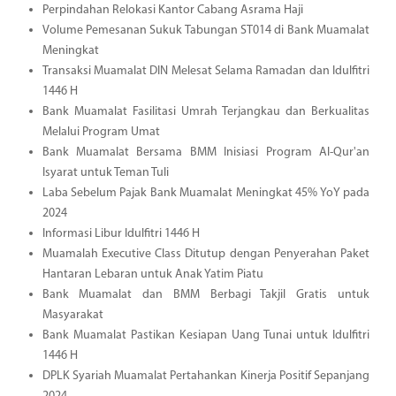
Perpindahan Relokasi Kantor Cabang Asrama Haji
Volume Pemesanan Sukuk Tabungan ST014 di Bank Muamalat
Meningkat
Transaksi Muamalat DIN Melesat Selama Ramadan dan Idulfitri
1446 H
Bank Muamalat Fasilitasi Umrah Terjangkau dan Berkualitas
Melalui Program Umat
Bank Muamalat Bersama BMM Inisiasi Program Al-Qur'an
Isyarat untuk Teman Tuli
Laba Sebelum Pajak Bank Muamalat Meningkat 45% YoY pada
2024
Informasi Libur Idulfitri 1446 H
Muamalah Executive Class Ditutup dengan Penyerahan Paket
Hantaran Lebaran untuk Anak Yatim Piatu
Bank Muamalat dan BMM Berbagi Takjil Gratis untuk
Masyarakat
Bank Muamalat Pastikan Kesiapan Uang Tunai untuk Idulfitri
1446 H
DPLK Syariah Muamalat Pertahankan Kinerja Positif Sepanjang