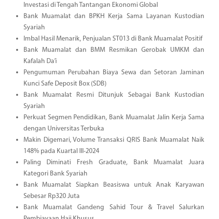
Investasi di Tengah Tantangan Ekonomi Global
Bank Muamalat dan BPKH Kerja Sama Layanan Kustodian
Syariah
Imbal Hasil Menarik, Penjualan ST013 di Bank Muamalat Positif
Bank Muamalat dan BMM Resmikan Gerobak UMKM dan
Kafalah Da’i
Pengumuman Perubahan Biaya Sewa dan Setoran Jaminan
Kunci Safe Deposit Box (SDB)
Bank Muamalat Resmi Ditunjuk Sebagai Bank Kustodian
Syariah
Perkuat Segmen Pendidikan, Bank Muamalat Jalin Kerja Sama
dengan Universitas Terbuka
Makin Digemari, Volume Transaksi QRIS Bank Muamalat Naik
148% pada Kuartal III-2024
Paling Diminati Fresh Graduate, Bank Muamalat Juara
Kategori Bank Syariah
Bank Muamalat Siapkan Beasiswa untuk Anak Karyawan
Sebesar Rp320 Juta
Bank Muamalat Gandeng Sahid Tour & Travel Salurkan
Pembiayaan Haji Khusus