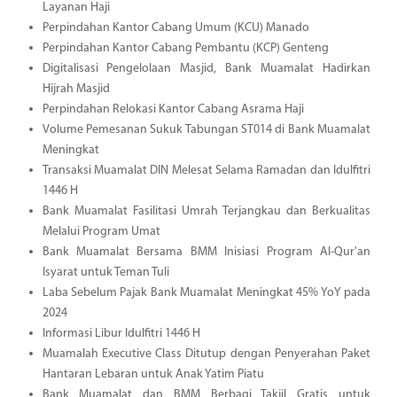
Layanan Haji
Perpindahan Kantor Cabang Umum (KCU) Manado
Perpindahan Kantor Cabang Pembantu (KCP) Genteng
Digitalisasi Pengelolaan Masjid, Bank Muamalat Hadirkan
Hijrah Masjid
Perpindahan Relokasi Kantor Cabang Asrama Haji
Volume Pemesanan Sukuk Tabungan ST014 di Bank Muamalat
Meningkat
Transaksi Muamalat DIN Melesat Selama Ramadan dan Idulfitri
1446 H
Bank Muamalat Fasilitasi Umrah Terjangkau dan Berkualitas
Melalui Program Umat
Bank Muamalat Bersama BMM Inisiasi Program Al-Qur'an
Isyarat untuk Teman Tuli
Laba Sebelum Pajak Bank Muamalat Meningkat 45% YoY pada
2024
Informasi Libur Idulfitri 1446 H
Muamalah Executive Class Ditutup dengan Penyerahan Paket
Hantaran Lebaran untuk Anak Yatim Piatu
Bank Muamalat dan BMM Berbagi Takjil Gratis untuk