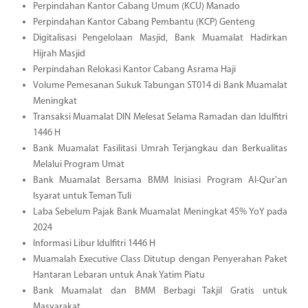
Perpindahan Kantor Cabang Umum (KCU) Manado
Perpindahan Kantor Cabang Pembantu (KCP) Genteng
Digitalisasi Pengelolaan Masjid, Bank Muamalat Hadirkan
Hijrah Masjid
Perpindahan Relokasi Kantor Cabang Asrama Haji
Volume Pemesanan Sukuk Tabungan ST014 di Bank Muamalat
Meningkat
Transaksi Muamalat DIN Melesat Selama Ramadan dan Idulfitri
1446 H
Bank Muamalat Fasilitasi Umrah Terjangkau dan Berkualitas
Melalui Program Umat
Bank Muamalat Bersama BMM Inisiasi Program Al-Qur'an
Isyarat untuk Teman Tuli
Laba Sebelum Pajak Bank Muamalat Meningkat 45% YoY pada
2024
Informasi Libur Idulfitri 1446 H
Muamalah Executive Class Ditutup dengan Penyerahan Paket
Hantaran Lebaran untuk Anak Yatim Piatu
Bank Muamalat dan BMM Berbagi Takjil Gratis untuk
Masyarakat