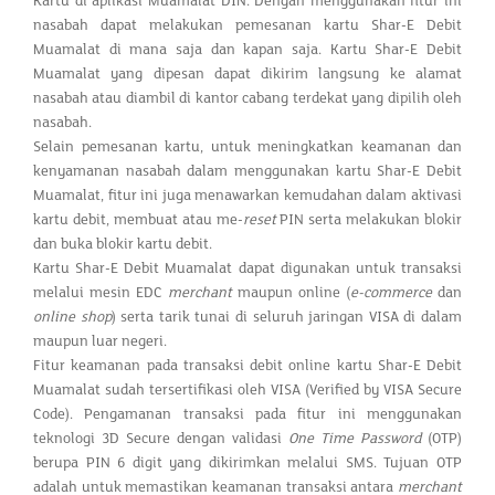
Kartu di aplikasi Muamalat DIN. Dengan menggunakan fitur ini
nasabah dapat melakukan pemesanan kartu Shar-E Debit
Muamalat di mana saja dan kapan saja. Kartu Shar-E Debit
Muamalat yang dipesan dapat dikirim langsung ke alamat
nasabah atau diambil di kantor cabang terdekat yang dipilih oleh
nasabah.
Selain pemesanan kartu, untuk meningkatkan keamanan dan
kenyamanan nasabah dalam menggunakan kartu Shar-E Debit
Muamalat, fitur ini juga menawarkan kemudahan dalam aktivasi
kartu debit, membuat atau me-
reset
PIN serta melakukan blokir
dan buka blokir kartu debit.
Kartu Shar-E Debit Muamalat dapat digunakan untuk transaksi
melalui mesin EDC
merchant
maupun online (
e-commerce
dan
online shop
) serta tarik tunai di seluruh jaringan VISA di dalam
maupun luar negeri.
Fitur keamanan pada transaksi debit online kartu Shar-E Debit
Muamalat sudah tersertifikasi oleh VISA (Verified by VISA Secure
Code). Pengamanan transaksi pada fitur ini menggunakan
teknologi 3D Secure dengan validasi
One Time Password
(OTP)
berupa PIN 6 digit yang dikirimkan melalui SMS. Tujuan OTP
adalah untuk memastikan keamanan transaksi antara
merchant