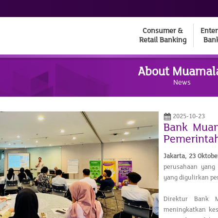
Consumer &
Enter
Retail Banking
Ban
About Muamal
News
2025-10-23
Bank Mua
Pemerinta
Jakarta,
23 Oktob
perusahaan yang
yang digulirkan pe
Direktur Bank 
meningkatkan kes