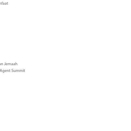
nfaat
gan Jemaah
l Agent Summit