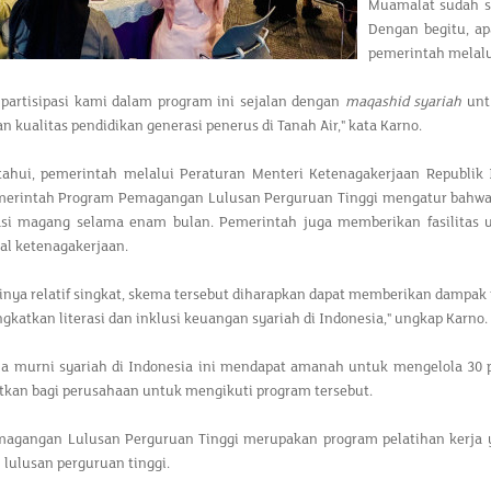
Muamalat sudah s
Dengan begitu, a
pemerintah melalu
 partisipasi kami dalam program ini sejalan dengan
maqashid syariah
unt
 kualitas pendidikan generasi penerus di Tanah Air," kata Karno.
etahui, pemerintah melalui Peraturan Menteri Ketenagakerjaan Republ
erintah Program Pemagangan Lulusan Perguruan Tinggi mengatur bahwa pe
si magang selama enam bulan. Pemerintah juga memberikan fasilitas u
al ketenagakerjaan.
inya relatif singkat, skema tersebut diharapkan dapat memberikan dampak p
katkan literasi dan inklusi keuangan syariah di Indonesia," ungkap Karno.
a murni syariah di Indonesia ini mendapat amanah untuk mengelola 30 
tkan bagi perusahaan untuk mengikuti program tersebut.
agangan Lulusan Perguruan Tinggi merupakan program pelatihan kerja y
 lulusan perguruan tinggi.