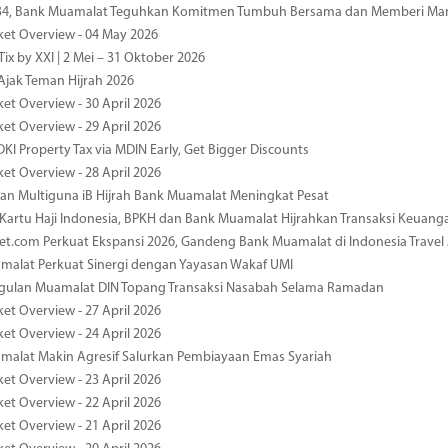
-34, Bank Muamalat Teguhkan Komitmen Tumbuh Bersama dan Memberi Ma
ket Overview - 04 May 2026
ix by XXI | 2 Mei – 31 Oktober 2026
jak Teman Hijrah 2026
ket Overview - 30 April 2026
ket Overview - 29 April 2026
DKI Property Tax via MDIN Early, Get Bigger Discounts
ket Overview - 28 April 2026
n Multiguna iB Hijrah Bank Muamalat Meningkat Pesat
Kartu Haji Indonesia, BPKH dan Bank Muamalat Hijrahkan Transaksi Keuan
et.com Perkuat Ekspansi 2026, Gandeng Bank Muamalat di Indonesia Trave
malat Perkuat Sinergi dengan Yayasan Wakaf UMI
ggulan Muamalat DIN Topang Transaksi Nasabah Selama Ramadan
ket Overview - 27 April 2026
ket Overview - 24 April 2026
malat Makin Agresif Salurkan Pembiayaan Emas Syariah
ket Overview - 23 April 2026
ket Overview - 22 April 2026
ket Overview - 21 April 2026