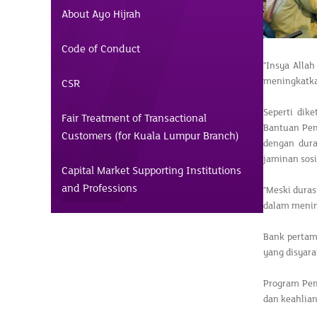
About Ayo Hijrah
Code of Conduct
"Insya Allah
meningkatkan
CSR
Seperti dik
Fair Treatment of Transactional
Bantuan Pem
Customers (for Kuala Lumpur Branch)
dengan dura
jaminan sosi
Capital Market Supporting Institutions
and Professions
"Meski duras
dalam mening
Bank pertam
yang disyara
Program Pem
dan keahlian