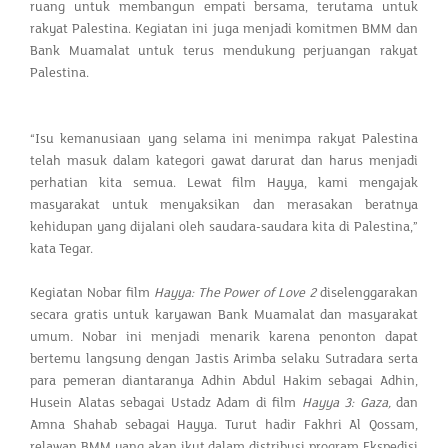
ruang untuk membangun empati bersama, terutama untuk
rakyat Palestina. Kegiatan ini juga menjadi komitmen BMM dan
Bank Muamalat untuk terus mendukung perjuangan rakyat
Palestina.
“Isu kemanusiaan yang selama ini menimpa rakyat Palestina
telah masuk dalam kategori gawat darurat dan harus menjadi
perhatian kita semua. Lewat film Hayya, kami mengajak
masyarakat untuk menyaksikan dan merasakan beratnya
kehidupan yang dijalani oleh saudara-saudara kita di Palestina,”
kata Tegar.
Kegiatan Nobar film
Hayya: The Power of Love 2
diselenggarakan
secara gratis untuk karyawan Bank Muamalat dan masyarakat
umum
.
Nobar ini menjadi menarik karena penonton dapat
bertemu langsung dengan Jastis Arimba selaku Sutradara serta
para pemeran diantaranya Adhin Abdul Hakim sebagai Adhin,
Husein Alatas sebagai Ustadz Adam di film
Hayya 3: Gaza,
dan
Amna Shahab sebagai Hayya. Turut hadir Fakhri Al Qossam,
relawan BMM yang akan ikut dalam distribusi program Ekspedisi