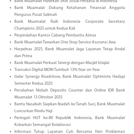
Bank Muamalat Hadirkan SRIA Sosial Perdana di Indonesia
Bank Muamalat Dukung Ketahanan Finansial Anggota
Pengurus Pusat Salimah
Bank Muamalat Raih Indonesia Corporate Secretary
Champions 2025 untuk Kedua Kali
Perpindahan Kantor Cabang Pembantu Aimas
Bank Muamalat Tawarkan One Stop Service Asuransi Jiwa
Harpelnas 2025, Bank Muamalat Jaga Layanan Tetap Andal
dan Prima
Bank Muamalat Perkuat Sinergi dengan Masjid Istiqlal
Transaksi Digital MDIN Tumbuh 13% Year on Year
Gelar Synergy Roadshow, Bank Muamalat Optimistis Hadapi
Semester Kedua 2025
Perubahan Nisbah Deposito Counter dan Online IDR Bank
Muamalat 13 Oktober 2025
Bantu Nasabah Siapkan Ibadah ke Tanah Suci, Bank Muamalat
Luncurkan Rindu Haji
Peringati HUT ke-80 Republik Indonesia, Bank Muamalat
Kobarkan Semangat Kolaborasi
Informasi Tutup Layanan Cuti Bersama Hari Proklamasi