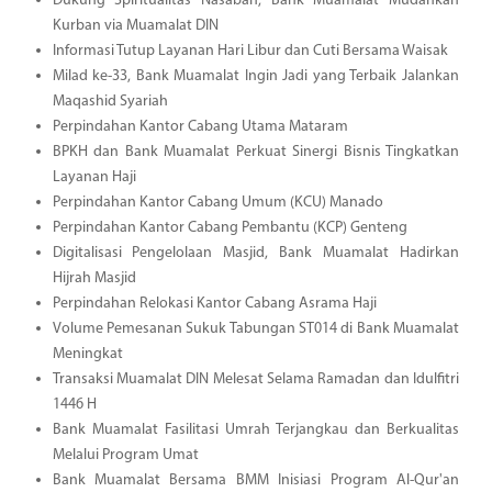
Dukung Spiritualitas Nasabah, Bank Muamalat Mudahkan
Kurban via Muamalat DIN
Informasi Tutup Layanan Hari Libur dan Cuti Bersama Waisak
Milad ke-33, Bank Muamalat Ingin Jadi yang Terbaik Jalankan
Maqashid Syariah
Perpindahan Kantor Cabang Utama Mataram
BPKH dan Bank Muamalat Perkuat Sinergi Bisnis Tingkatkan
Layanan Haji
Perpindahan Kantor Cabang Umum (KCU) Manado
Perpindahan Kantor Cabang Pembantu (KCP) Genteng
Digitalisasi Pengelolaan Masjid, Bank Muamalat Hadirkan
Hijrah Masjid
Perpindahan Relokasi Kantor Cabang Asrama Haji
Volume Pemesanan Sukuk Tabungan ST014 di Bank Muamalat
Meningkat
Transaksi Muamalat DIN Melesat Selama Ramadan dan Idulfitri
1446 H
Bank Muamalat Fasilitasi Umrah Terjangkau dan Berkualitas
Melalui Program Umat
Bank Muamalat Bersama BMM Inisiasi Program Al-Qur'an