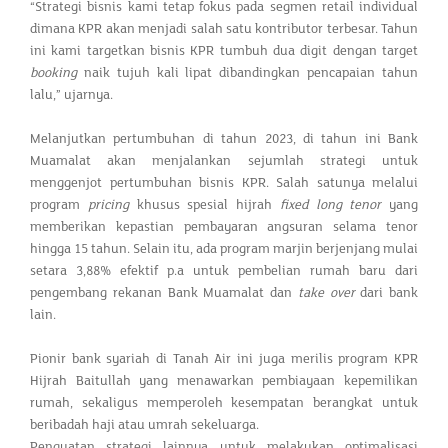
“Strategi bisnis kami tetap fokus pada segmen retail individual
dimana KPR akan menjadi salah satu kontributor terbesar. Tahun
ini kami targetkan bisnis KPR tumbuh dua digit dengan target
booking
naik tujuh kali lipat dibandingkan pencapaian tahun
lalu,” ujarnya.
Melanjutkan pertumbuhan di tahun 2023, di tahun ini Bank
Muamalat akan menjalankan sejumlah strategi untuk
menggenjot pertumbuhan bisnis KPR. Salah satunya melalui
program
pricing
khusus spesial hijrah
fixed long tenor
yang
memberikan kepastian pembayaran angsuran selama tenor
hingga 15 tahun. Selain itu, ada program marjin berjenjang mulai
setara 3,88% efektif p.a untuk pembelian rumah baru dari
pengembang rekanan Bank Muamalat dan
take over
dari bank
lain.
Pionir bank syariah di Tanah Air ini juga merilis program KPR
Hijrah Baitullah yang menawarkan pembiayaan kepemilikan
rumah, sekaligus memperoleh kesempatan berangkat untuk
beribadah haji atau umrah sekeluarga.
Penguatan strategi lainnya untuk melakukan optimalisasi