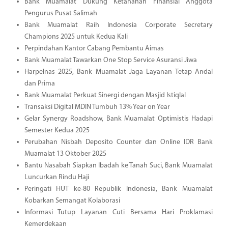
Bank Muamalat Dukung Ketahanan Finansial Anggota
Pengurus Pusat Salimah
Bank Muamalat Raih Indonesia Corporate Secretary
Champions 2025 untuk Kedua Kali
Perpindahan Kantor Cabang Pembantu Aimas
Bank Muamalat Tawarkan One Stop Service Asuransi Jiwa
Harpelnas 2025, Bank Muamalat Jaga Layanan Tetap Andal
dan Prima
Bank Muamalat Perkuat Sinergi dengan Masjid Istiqlal
Transaksi Digital MDIN Tumbuh 13% Year on Year
Gelar Synergy Roadshow, Bank Muamalat Optimistis Hadapi
Semester Kedua 2025
Perubahan Nisbah Deposito Counter dan Online IDR Bank
Muamalat 13 Oktober 2025
Bantu Nasabah Siapkan Ibadah ke Tanah Suci, Bank Muamalat
Luncurkan Rindu Haji
Peringati HUT ke-80 Republik Indonesia, Bank Muamalat
Kobarkan Semangat Kolaborasi
Informasi Tutup Layanan Cuti Bersama Hari Proklamasi
Kemerdekaan