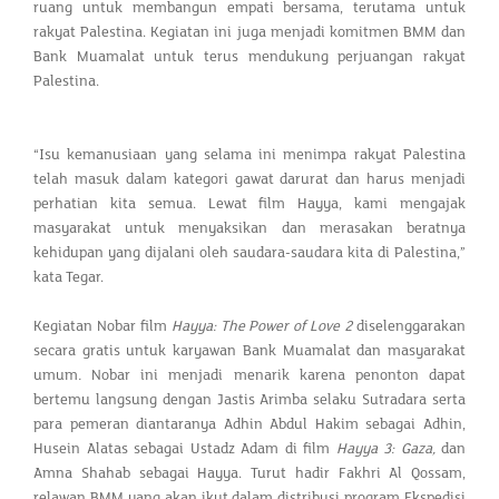
ruang untuk membangun empati bersama, terutama untuk
rakyat Palestina. Kegiatan ini juga menjadi komitmen BMM dan
Bank Muamalat untuk terus mendukung perjuangan rakyat
Palestina.
“Isu kemanusiaan yang selama ini menimpa rakyat Palestina
telah masuk dalam kategori gawat darurat dan harus menjadi
perhatian kita semua. Lewat film Hayya, kami mengajak
masyarakat untuk menyaksikan dan merasakan beratnya
kehidupan yang dijalani oleh saudara-saudara kita di Palestina,”
kata Tegar.
Kegiatan Nobar film
Hayya: The Power of Love 2
diselenggarakan
secara gratis untuk karyawan Bank Muamalat dan masyarakat
umum
.
Nobar ini menjadi menarik karena penonton dapat
bertemu langsung dengan Jastis Arimba selaku Sutradara serta
para pemeran diantaranya Adhin Abdul Hakim sebagai Adhin,
Husein Alatas sebagai Ustadz Adam di film
Hayya 3: Gaza,
dan
Amna Shahab sebagai Hayya. Turut hadir Fakhri Al Qossam,
relawan BMM yang akan ikut dalam distribusi program Ekspedisi