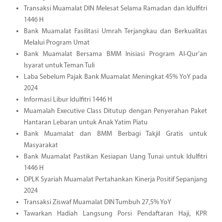
Transaksi Muamalat DIN Melesat Selama Ramadan dan Idulfitri
1446 H
Bank Muamalat Fasilitasi Umrah Terjangkau dan Berkualitas
Melalui Program Umat
Bank Muamalat Bersama BMM Inisiasi Program Al-Qur'an
Isyarat untuk Teman Tuli
Laba Sebelum Pajak Bank Muamalat Meningkat 45% YoY pada
2024
Informasi Libur Idulfitri 1446 H
Muamalah Executive Class Ditutup dengan Penyerahan Paket
Hantaran Lebaran untuk Anak Yatim Piatu
Bank Muamalat dan BMM Berbagi Takjil Gratis untuk
Masyarakat
Bank Muamalat Pastikan Kesiapan Uang Tunai untuk Idulfitri
1446 H
DPLK Syariah Muamalat Pertahankan Kinerja Positif Sepanjang
2024
Transaksi Ziswaf Muamalat DIN Tumbuh 27,5% YoY
Tawarkan Hadiah Langsung Porsi Pendaftaran Haji, KPR