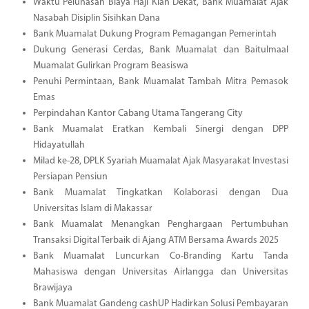
Waktu Pelunasan Biaya Haji Kian Dekat, Bank Muamalat Ajak
Nasabah Disiplin Sisihkan Dana
Bank Muamalat Dukung Program Pemagangan Pemerintah
Dukung Generasi Cerdas, Bank Muamalat dan Baitulmaal
Muamalat Gulirkan Program Beasiswa
Penuhi Permintaan, Bank Muamalat Tambah Mitra Pemasok
Emas
Perpindahan Kantor Cabang Utama Tangerang City
Bank Muamalat Eratkan Kembali Sinergi dengan DPP
Hidayatullah
Milad ke-28, DPLK Syariah Muamalat Ajak Masyarakat Investasi
Persiapan Pensiun
Bank Muamalat Tingkatkan Kolaborasi dengan Dua
Universitas Islam di Makassar
Bank Muamalat Menangkan Penghargaan Pertumbuhan
Transaksi Digital Terbaik di Ajang ATM Bersama Awards 2025
Bank Muamalat Luncurkan Co-Branding Kartu Tanda
Mahasiswa dengan Universitas Airlangga dan Universitas
Brawijaya
Bank Muamalat Gandeng cashUP Hadirkan Solusi Pembayaran