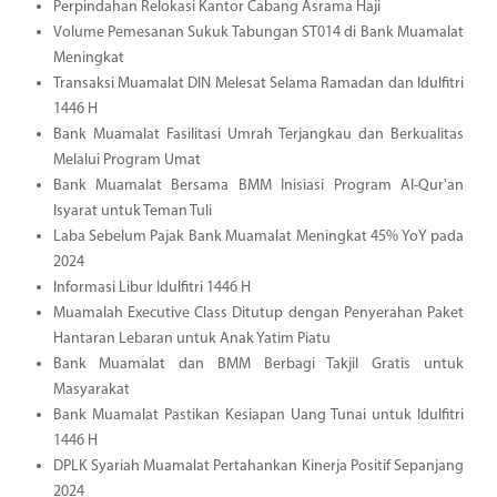
Perpindahan Relokasi Kantor Cabang Asrama Haji
Volume Pemesanan Sukuk Tabungan ST014 di Bank Muamalat
Meningkat
Transaksi Muamalat DIN Melesat Selama Ramadan dan Idulfitri
1446 H
Bank Muamalat Fasilitasi Umrah Terjangkau dan Berkualitas
Melalui Program Umat
Bank Muamalat Bersama BMM Inisiasi Program Al-Qur'an
Isyarat untuk Teman Tuli
Laba Sebelum Pajak Bank Muamalat Meningkat 45% YoY pada
2024
Informasi Libur Idulfitri 1446 H
Muamalah Executive Class Ditutup dengan Penyerahan Paket
Hantaran Lebaran untuk Anak Yatim Piatu
Bank Muamalat dan BMM Berbagi Takjil Gratis untuk
Masyarakat
Bank Muamalat Pastikan Kesiapan Uang Tunai untuk Idulfitri
1446 H
DPLK Syariah Muamalat Pertahankan Kinerja Positif Sepanjang
2024