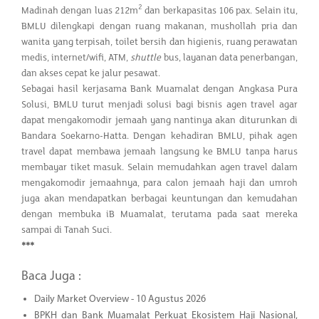
2
Madinah dengan luas 212m
dan berkapasitas 106 pax. Selain itu,
BMLU dilengkapi dengan ruang makanan, mushollah pria dan
wanita yang terpisah, toilet bersih dan higienis, ruang perawatan
medis, internet/wifi, ATM,
shuttle
bus, layanan data penerbangan,
dan akses cepat ke jalur pesawat.
Sebagai hasil kerjasama Bank Muamalat dengan Angkasa Pura
Solusi, BMLU turut menjadi solusi bagi bisnis agen travel agar
dapat mengakomodir jemaah yang nantinya akan diturunkan di
Bandara Soekarno-Hatta. Dengan kehadiran BMLU, pihak agen
travel dapat membawa jemaah langsung ke BMLU tanpa harus
membayar tiket masuk. Selain memudahkan agen travel dalam
mengakomodir jemaahnya, para calon jemaah haji dan umroh
juga akan mendapatkan berbagai keuntungan dan kemudahan
dengan membuka iB Muamalat, terutama pada saat mereka
sampai di Tanah Suci.
***
Baca Juga :
Daily Market Overview - 10 Agustus 2026
BPKH dan Bank Muamalat Perkuat Ekosistem Haji Nasional,