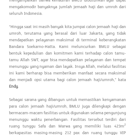
menyampaikan bahwa kehadiran BMLU dibutuhkan agar dapat
mengakomodir banyaknya jumlah jemaah haji dan umroh dari
seluruh Indonesia.
“Hingga saat ini masih banyak kita jumpai calon jemaah haji dan
umroh, terutama yang berasal dari luar Jakarta, yang tidak
mendapatkan pelayanan maksimal di terminal keberangkatan
Bandara Soekarno-Hatta. Kami meluncurkan BMLU sebagai
bentuk kepedulian dan komitmen kami terhadap calon tamu-
tamu Allah SWT, agar bisa mendapatkan pelayanan dan tempat
menunggu yang nyaman dan layak. Insya Allah, melalui fasilitas
ini kami berharap bisa memberikan manfaat secara maksimal
dan menjadi opsi utama bagi calon jemaah haji/umroh,” kata
Endy
.
Sebagai sarana yang dibangun untuk memastikan kenyamanan
para calon jemaah haji/umroh, BMLU juga dilengkapi dengan
bermacam-macam fasilitas untuk digunakan selama pengunjung
menunggu waktu penerbangan. Fasilitas tersebut terdiri dari
2
ruang tunggu Safa dan Marwa yang memiliki luas 423m
berkapasitas masing-masing 212 pax dan ruang tunggu VIP