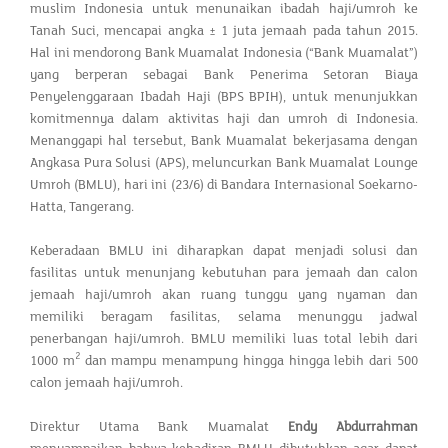
muslim Indonesia untuk menunaikan ibadah haji/umroh ke
Tanah Suci, mencapai angka ± 1 juta jemaah pada tahun 2015.
Hal ini mendorong Bank Muamalat Indonesia (“Bank Muamalat”)
yang berperan sebagai Bank Penerima Setoran Biaya
Penyelenggaraan Ibadah Haji (BPS BPIH), untuk menunjukkan
komitmennya dalam aktivitas haji dan umroh di Indonesia.
Menanggapi hal tersebut, Bank Muamalat bekerjasama dengan
Angkasa Pura Solusi (APS), meluncurkan Bank Muamalat Lounge
Umroh (BMLU), hari ini (23/6) di Bandara Internasional Soekarno-
Hatta, Tangerang.
Keberadaan BMLU ini diharapkan dapat menjadi solusi dan
fasilitas untuk menunjang kebutuhan para jemaah dan calon
jemaah haji/umroh akan ruang tunggu yang nyaman dan
memiliki beragam fasilitas, selama menunggu jadwal
penerbangan haji/umroh. BMLU memiliki luas total lebih dari
2
1000 m
dan mampu menampung hingga hingga lebih dari 500
calon jemaah haji/umroh.
Direktur Utama Bank Muamalat
Endy Abdurrahman