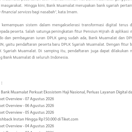
i masyarakat. Hingga kini, Bank Muamalat merupakan bank syariah perta
 financial services
bagi nasabah", kata Imam.
 kemampuan sistem dalam mengakselerasi transformasi digital terus
pada peserta. Salah satunya peningkatan fitur Pensiun Hijrah di aplikasi
m
aldo dan pembayaran iuran DPLK yang sudah ada, Bank Muamalat dan DPL
N, yaitu pendaftaran peserta baru DPLK Syariah Muamalat. Dengan fitur 
K Syariah Muamalat. Di samping itu, pendaftaran juga dapat dilakukan 
g Bank Muamalat di seluruh Indonesia.
 :
Bank Muamalat Perkuat Ekosistem Haji Nasional, Perluas Layanan Digital 
ket Overview - 07 Agustus 2026
ket Overview - 06 Agustus 2026
ket Overview - 05 Agustus 2026
hback Instan Hingga Rp150.000 di Tiket.com
ket Overview - 04 Agustus 2026