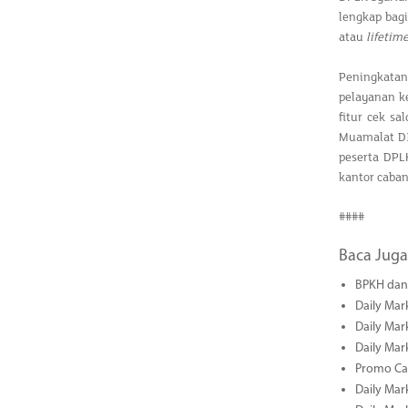
lengkap bag
atau
lifetime
Peningkatan
pelayanan ke
fitur cek s
Muamalat DI
peserta DPL
kantor caban
####
Baca Juga
BPKH dan 
Daily Mar
Daily Mar
Daily Mar
Promo Cas
Daily Mar