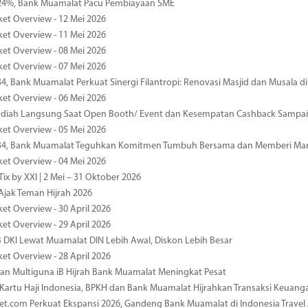
4%, Bank Muamalat Pacu Pembiayaan SME
ket Overview - 12 Mei 2026
ket Overview - 11 Mei 2026
ket Overview - 08 Mei 2026
ket Overview - 07 Mei 2026
34, Bank Muamalat Perkuat Sinergi Filantropi: Renovasi Masjid dan Musala 
ket Overview - 06 Mei 2026
diah Langsung Saat Open Booth/ Event dan Kesempatan Cashback Sampai
ket Overview - 05 Mei 2026
-34, Bank Muamalat Teguhkan Komitmen Tumbuh Bersama dan Memberi Ma
ket Overview - 04 Mei 2026
ix by XXI | 2 Mei – 31 Oktober 2026
jak Teman Hijrah 2026
ket Overview - 30 April 2026
ket Overview - 29 April 2026
 DKI Lewat Muamalat DIN Lebih Awal, Diskon Lebih Besar
ket Overview - 28 April 2026
n Multiguna iB Hijrah Bank Muamalat Meningkat Pesat
Kartu Haji Indonesia, BPKH dan Bank Muamalat Hijrahkan Transaksi Keuan
et.com Perkuat Ekspansi 2026, Gandeng Bank Muamalat di Indonesia Trave