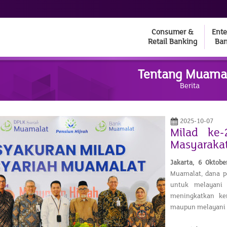
Consumer &
Ente
Retail Banking
Ban
Tentang Muama
Berita
2025-10-07
Milad ke
Masyarakat
Jakarta,
6 Oktobe
Muamalat, dana p
untuk melayani i
meningkatkan ke
maupun melayani i