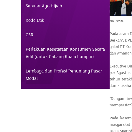
Seputar Ayo Hijrah
Kode Etik
on-year
.
Pada acara 
CSR
Berkah", DP
yakni PT Kra
Perlakuan Kesetaraan Konsumen Secara
dan Amanah 
Adil (untuk Cabang Kuala Lumpur)
Executive D
Lembaga dan Profesi Penunjang Pasar
per Agustus
Modal
tahun terak
dunia usaha
"Dengan inv
mempersiapka
Pada kesem
masyarakat 
DPLK Syaria