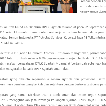
Sampai dengan Agus
sama dengan hamp
karyawannya deng
Tasyakuran Milad ke-28 tahun DPLK Syariah Muamalat pada 22 September
LK Syariah Muamalat menandatangani kerja sama baru layanan dana pensi
katau Semen Indonesia, PT Petrolab Services, Koperasi Jasa PT Telkominfra
Kreasi Bersama.
irector DPLK Syariah Muamalat Aznovri Kurniawan mengatakan, penambaha
 2025 telah tumbuh sebesar 9,5%
year-on-year
menjadi lebih dari Rp1,8 tri
hir, nasabah perusahaan DPLK Syariah Muamalat bertambah sebanyak ha
 dan masyarakat kepada DPLK Syariah Muamalat.
estasi yang dikelola sepenuhnya secara syariah dan profesional se
n masa pensiun yang berkah dan sejahtera dengan berinvestasi dana pensi
patan yang sama, Direktur Utama Bank Muamalat Imam Teguh Sapton
untuk menggunakan jasa lembaga keuangan syariah, khususnya DPLK Sy
h Muamalat pada tahun 1997 mencerminkan visi Bank Muamalat yang jauh