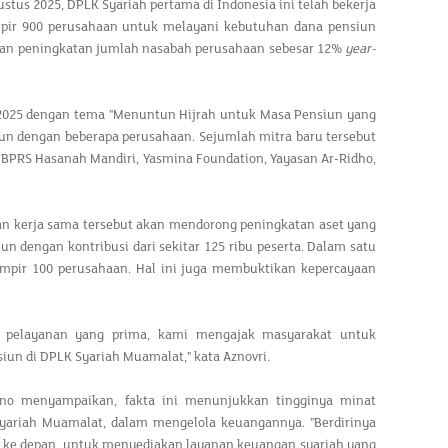
tus 2025, DPLK Syariah pertama di Indonesia ini telah bekerja
ir 900 perusahaan untuk melayani kebutuhan dana pensiun
an peningkatan jumlah nasabah perusahaan sebesar 12%
year-
 2025 dengan tema "Menuntun Hijrah untuk Masa Pensiun yang
un dengan beberapa perusahaan. Sejumlah mitra baru tersebut
, BPRS Hasanah Mandiri, Yasmina Foundation, Yayasan Ar-Ridho,
n kerja sama tersebut akan mendorong peningkatan aset yang
liun dengan kontribusi dari sekitar 125 ribu peserta. Dalam satu
mpir 100 perusahaan. Hal ini juga membuktikan kepercayaan
rta pelayanan yang prima, kami mengajak masyarakat untuk
un di DPLK Syariah Muamalat," kata Aznovri.
o menyampaikan, fakta ini menunjukkan tingginya minat
ariah Muamalat, dalam mengelola keuangannya. "Berdirinya
 ke depan, untuk menyediakan layanan keuangan syariah yang