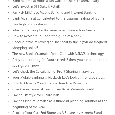
Bank Muamalat holds a fun walk for the 27th anniversary
Let's invest in 011 Sukuk Retail!
Pay PLN bills? Use Mobile Banking and Internet Banking!
Bank Muamalat contributed to the trauma healing of Tsumani
Pandeglang disaster victims
Internet Banking for Browser-based Transaction Needs
How to avoid fraud under the guise of a bank
Check out the following online security tips if you do frequent
shopping online!
The new Bank Muamalat Debit Card with NSICCS technology
Are you preparing for future needs? then you need to open a
savings plan now
Let's check the Calculation of Profit Sharing in Savings
Your Mobile Banking is blocked? Let's look at the reset steps.
How to Manage Your Financial Needs in Ramadhan
Check your financial needs from Bank Muamalat web!
Saving Lifestyle for Future Plan
Savings Plan Muamalat as a financial planning solution at the
beginning of the year
Allocate Your Year End Bonus as A Future Investment Fund