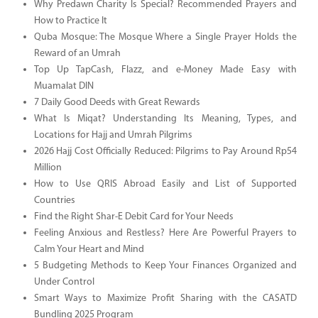
Why Predawn Charity Is Special? Recommended Prayers and
How to Practice It
Quba Mosque: The Mosque Where a Single Prayer Holds the
Reward of an Umrah
Top Up TapCash, Flazz, and e-Money Made Easy with
Muamalat DIN
7 Daily Good Deeds with Great Rewards
What Is Miqat? Understanding Its Meaning, Types, and
Locations for Hajj and Umrah Pilgrims
2026 Hajj Cost Officially Reduced: Pilgrims to Pay Around Rp54
Million
How to Use QRIS Abroad Easily and List of Supported
Countries
Find the Right Shar-E Debit Card for Your Needs
Feeling Anxious and Restless? Here Are Powerful Prayers to
Calm Your Heart and Mind
5 Budgeting Methods to Keep Your Finances Organized and
Under Control
Smart Ways to Maximize Profit Sharing with the CASATD
Bundling 2025 Program