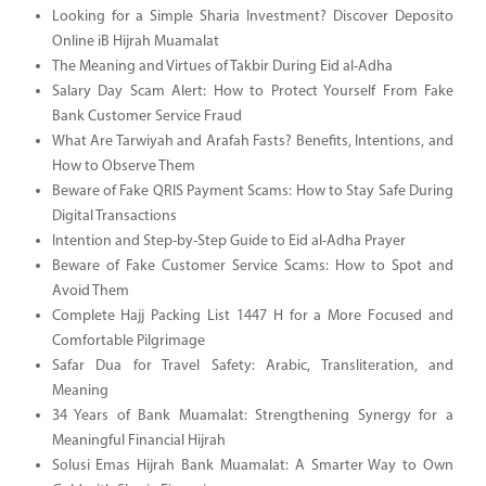
Looking for a Simple Sharia Investment? Discover Deposito
Online iB Hijrah Muamalat
The Meaning and Virtues of Takbir During Eid al-Adha
Salary Day Scam Alert: How to Protect Yourself From Fake
Bank Customer Service Fraud
What Are Tarwiyah and Arafah Fasts? Benefits, Intentions, and
How to Observe Them
Beware of Fake QRIS Payment Scams: How to Stay Safe During
Digital Transactions
Intention and Step-by-Step Guide to Eid al-Adha Prayer
Beware of Fake Customer Service Scams: How to Spot and
Avoid Them
Complete Hajj Packing List 1447 H for a More Focused and
Comfortable Pilgrimage
Safar Dua for Travel Safety: Arabic, Transliteration, and
Meaning
34 Years of Bank Muamalat: Strengthening Synergy for a
Meaningful Financial Hijrah
Solusi Emas Hijrah Bank Muamalat: A Smarter Way to Own