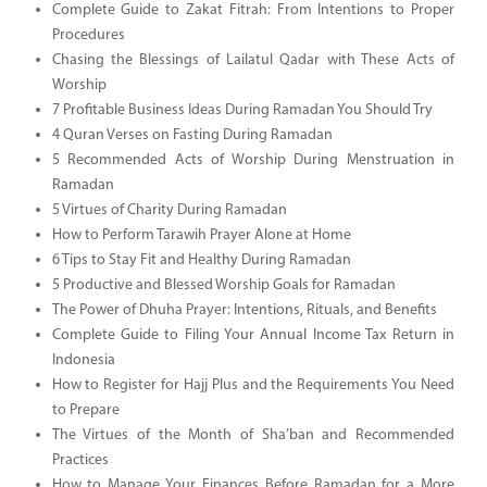
Complete Guide to Zakat Fitrah: From Intentions to Proper
Procedures
Chasing the Blessings of Lailatul Qadar with These Acts of
Worship
7 Profitable Business Ideas During Ramadan You Should Try
4 Quran Verses on Fasting During Ramadan
5 Recommended Acts of Worship During Menstruation in
Ramadan
5 Virtues of Charity During Ramadan
How to Perform Tarawih Prayer Alone at Home
6 Tips to Stay Fit and Healthy During Ramadan
5 Productive and Blessed Worship Goals for Ramadan
The Power of Dhuha Prayer: Intentions, Rituals, and Benefits
Complete Guide to Filing Your Annual Income Tax Return in
Indonesia
How to Register for Hajj Plus and the Requirements You Need
to Prepare
The Virtues of the Month of Sha’ban and Recommended
Practices
How to Manage Your Finances Before Ramadan for a More