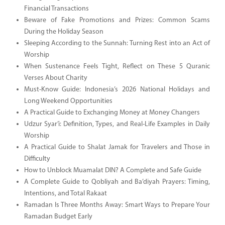
Financial Transactions
Beware of Fake Promotions and Prizes: Common Scams
During the Holiday Season
Sleeping According to the Sunnah: Turning Rest into an Act of
Worship
When Sustenance Feels Tight, Reflect on These 5 Quranic
Verses About Charity
Must-Know Guide: Indonesia’s 2026 National Holidays and
Long Weekend Opportunities
A Practical Guide to Exchanging Money at Money Changers
Udzur Syar’i: Definition, Types, and Real-Life Examples in Daily
Worship
A Practical Guide to Shalat Jamak for Travelers and Those in
Difficulty
How to Unblock Muamalat DIN? A Complete and Safe Guide
A Complete Guide to Qobliyah and Ba’diyah Prayers: Timing,
Intentions, and Total Rakaat
Ramadan Is Three Months Away: Smart Ways to Prepare Your
Ramadan Budget Early