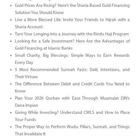
Gold Prices Are Rising? Here’s the Sharia-Based Gold Financing
Solution You Should Know
Live a More Blessed Life: Invite Your Friends to Hijrah with a
Sharia Account
Turn Your Longing into a Journey with the Rindu Haji Program
Looking for a Safe Investment? Here Are the Advantages of
Gold Financing at Islamic Banks
Small Charity, Big Blessings: Simple Ways to Earn Rewards
Every Day
5 Most Recommended Sunnah Fasts: Dalil, Intentions, and
Their Virtues
The Difference Between Debit and Credit Cards You Need to
Know
Plan Your 2026 Qurban with Ease Through Muamalat DIN’s
Dana Impian
Giving While Investing? Understand CWLS and How to Place
Your Funds
The Proper Way to Perform Wudu: Pillars, Sunnah, and Things
That Invalidate It