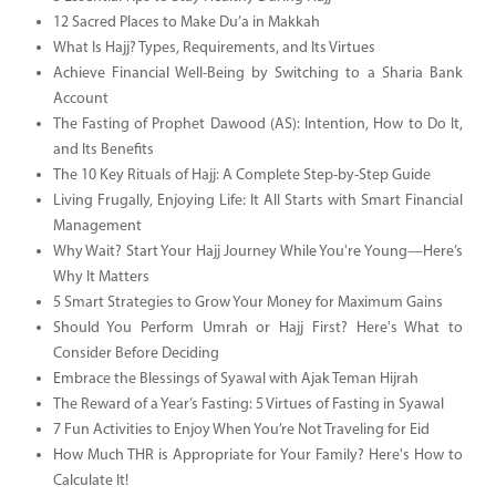
12 Sacred Places to Make Du’a in Makkah
What Is Hajj? Types, Requirements, and Its Virtues
Achieve Financial Well-Being by Switching to a Sharia Bank
Account
The Fasting of Prophet Dawood (AS): Intention, How to Do It,
and Its Benefits
The 10 Key Rituals of Hajj: A Complete Step-by-Step Guide
Living Frugally, Enjoying Life: It All Starts with Smart Financial
Management
Why Wait? Start Your Hajj Journey While You're Young—Here’s
Why It Matters
5 Smart Strategies to Grow Your Money for Maximum Gains
Should You Perform Umrah or Hajj First? Here's What to
Consider Before Deciding
Embrace the Blessings of Syawal with Ajak Teman Hijrah
The Reward of a Year’s Fasting: 5 Virtues of Fasting in Syawal
7 Fun Activities to Enjoy When You’re Not Traveling for Eid
How Much THR is Appropriate for Your Family? Here's How to
Calculate It!