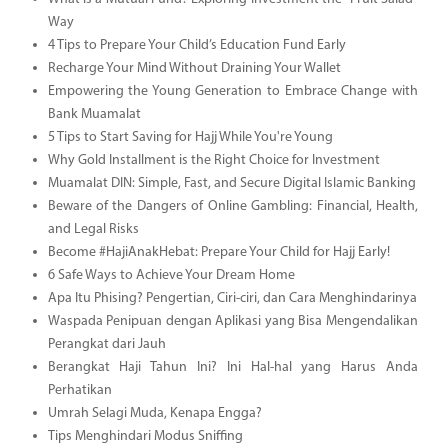
Way
4 Tips to Prepare Your Child’s Education Fund Early
Recharge Your Mind Without Draining Your Wallet
Empowering the Young Generation to Embrace Change with
Bank Muamalat
5 Tips to Start Saving for Hajj While You're Young
Why Gold Installment is the Right Choice for Investment
Muamalat DIN: Simple, Fast, and Secure Digital Islamic Banking
Beware of the Dangers of Online Gambling: Financial, Health,
and Legal Risks
Become #HajiAnakHebat: Prepare Your Child for Hajj Early!
6 Safe Ways to Achieve Your Dream Home
Apa Itu Phising? Pengertian, Ciri-ciri, dan Cara Menghindarinya
Waspada Penipuan dengan Aplikasi yang Bisa Mengendalikan
Perangkat dari Jauh
Berangkat Haji Tahun Ini? Ini Hal-hal yang Harus Anda
Perhatikan
Umrah Selagi Muda, Kenapa Engga?
Tips Menghindari Modus Sniffing