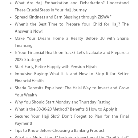
What Are Hajj Embarkation and Debarkation? Understand
These Crucial Steps in Your Hajj Journey
Spread Kindness and Earn Blessings through ZISWAF
When’s the Best Time to Prepare Your Child for Hajj? The
Answer is Now!
Make Your Dream Home a Reality Before 30 with Sharia
Financing
Is Your Financial Health on Track? Let’s Evaluate and Prepare a
2025 Strategy!
Start Early, Retire Happily with Pensiun Hijrah
Impulsive Buying: What It Is and How to Stop It for Better
Financial Health
Sharia Deposits Explained: The Halal Way to Invest and Grow
Your Wealth
Why You Should Start Monday and Thursday Fasting
What is the 50-30-20 Method? Benefits & How to Apply It
Secured Your Hajj Slot? Don’t Forget to Plan for the Final
Payment!
Tips to Know Before Choosing a Banking Product
What is a Mutual Fund? Exploring Investment the “Fruit Salad”