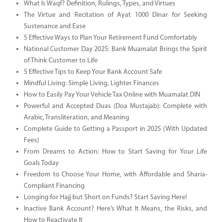
What Is Waqf? Definition, Rulings, Types, and Virtues
The Virtue and Recitation of Ayat 1000 Dinar for Seeking
Sustenance and Ease
5 Effective Ways to Plan Your Retirement Fund Comfortably
National Customer Day 2025: Bank Muamalat Brings the Spirit
of Think Customer to Life
5 Effective Tips to Keep Your Bank Account Safe
Mindful Living: Simple Living, Lighter Finances
How to Easily Pay Your Vehicle Tax Online with Muamalat DIN
Powerful and Accepted Duas (Doa Mustajab): Complete with
Arabic, Transliteration, and Meaning
Complete Guide to Getting a Passport in 2025 (With Updated
Fees)
From Dreams to Action: How to Start Saving for Your Life
Goals Today
Freedom to Choose Your Home, with Affordable and Sharia-
Compliant Financing
Longing for Hajj but Short on Funds? Start Saving Here!
Inactive Bank Account? Here’s What It Means, the Risks, and
How to Reactivate It