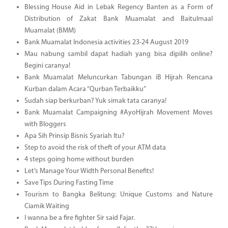
Blessing House Aid in Lebak Regency Banten as a Form of
Distribution of Zakat Bank Muamalat and Baitulmaal
Muamalat (BMM)
Bank Muamalat Indonesia activities 23-24 August 2019
Mau nabung sambil dapat hadiah yang bisa dipilih online?
Begini caranya!
Bank Muamalat Meluncurkan Tabungan iB Hijrah Rencana
Kurban dalam Acara “Qurban Terbaikku”
Sudah siap berkurban? Yuk simak tata caranya!
Bank Muamalat Campaigning #AyoHijrah Movement Moves
with Bloggers
Apa Sih Prinsip Bisnis Syariah Itu?
Step to avoid the risk of theft of your ATM data
4 steps going home without burden
Let’s Manage Your Width Personal Benefits!
Save Tips During Fasting Time
Tourism to Bangka Belitung: Unique Customs and Nature
Ciamik Waiting
I wanna be a fire fighter Sir said Fajar.