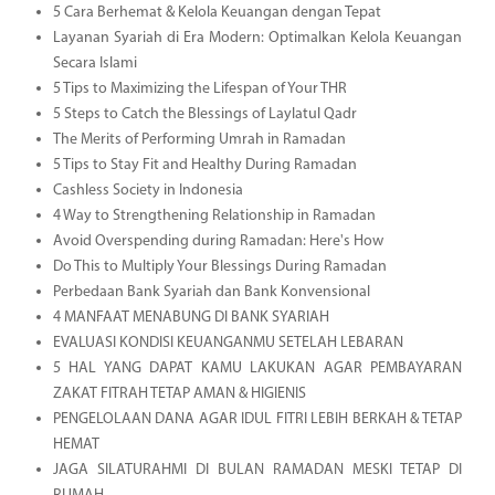
5 Cara Berhemat & Kelola Keuangan dengan Tepat
Layanan Syariah di Era Modern: Optimalkan Kelola Keuangan
Secara Islami
5 Tips to Maximizing the Lifespan of Your THR
5 Steps to Catch the Blessings of Laylatul Qadr
The Merits of Performing Umrah in Ramadan
5 Tips to Stay Fit and Healthy During Ramadan
Cashless Society in Indonesia
4 Way to Strengthening Relationship in Ramadan
Avoid Overspending during Ramadan: Here's How
Do This to Multiply Your Blessings During Ramadan
Perbedaan Bank Syariah dan Bank Konvensional
4 MANFAAT MENABUNG DI BANK SYARIAH
EVALUASI KONDISI KEUANGANMU SETELAH LEBARAN
5 HAL YANG DAPAT KAMU LAKUKAN AGAR PEMBAYARAN
ZAKAT FITRAH TETAP AMAN & HIGIENIS
PENGELOLAAN DANA AGAR IDUL FITRI LEBIH BERKAH & TETAP
HEMAT
JAGA SILATURAHMI DI BULAN RAMADAN MESKI TETAP DI