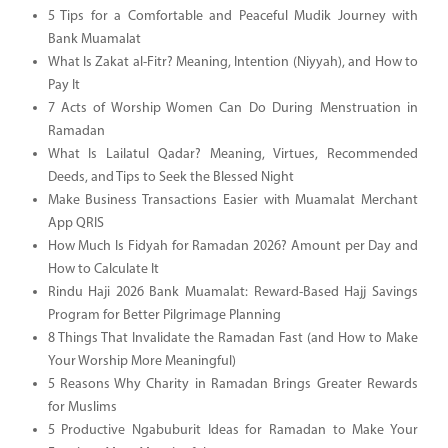
5 Tips for a Comfortable and Peaceful Mudik Journey with
Bank Muamalat
What Is Zakat al-Fitr? Meaning, Intention (Niyyah), and How to
Pay It
7 Acts of Worship Women Can Do During Menstruation in
Ramadan
What Is Lailatul Qadar? Meaning, Virtues, Recommended
Deeds, and Tips to Seek the Blessed Night
Make Business Transactions Easier with Muamalat Merchant
App QRIS
How Much Is Fidyah for Ramadan 2026? Amount per Day and
How to Calculate It
Rindu Haji 2026 Bank Muamalat: Reward-Based Hajj Savings
Program for Better Pilgrimage Planning
8 Things That Invalidate the Ramadan Fast (and How to Make
Your Worship More Meaningful)
5 Reasons Why Charity in Ramadan Brings Greater Rewards
for Muslims
5 Productive Ngabuburit Ideas for Ramadan to Make Your