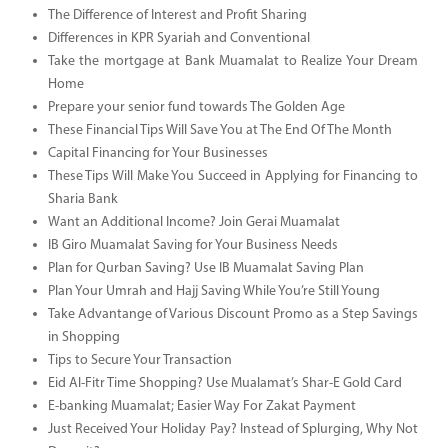
The Difference of Interest and Profit Sharing
Differences in KPR Syariah and Conventional
Take the mortgage at Bank Muamalat to Realize Your Dream
Home
Prepare your senior fund towards The Golden Age
These Financial Tips Will Save You at The End Of The Month
Capital Financing for Your Businesses
These Tips Will Make You Succeed in Applying for Financing to
Sharia Bank
Want an Additional Income? Join Gerai Muamalat
IB Giro Muamalat Saving for Your Business Needs
Plan for Qurban Saving? Use IB Muamalat Saving Plan
Plan Your Umrah and Hajj Saving While You’re Still Young
Take Advantange of Various Discount Promo as a Step Savings
in Shopping
Tips to Secure Your Transaction
Eid Al-Fitr Time Shopping? Use Mualamat’s Shar-E Gold Card
E-banking Muamalat; Easier Way For Zakat Payment
Just Received Your Holiday Pay? Instead of Splurging, Why Not