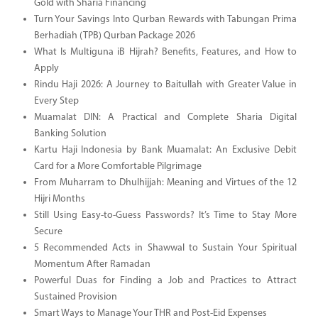
Gold with Sharia Financing
Turn Your Savings Into Qurban Rewards with Tabungan Prima
Berhadiah (TPB) Qurban Package 2026
What Is Multiguna iB Hijrah? Benefits, Features, and How to
Apply
Rindu Haji 2026: A Journey to Baitullah with Greater Value in
Every Step
Muamalat DIN: A Practical and Complete Sharia Digital
Banking Solution
Kartu Haji Indonesia by Bank Muamalat: An Exclusive Debit
Card for a More Comfortable Pilgrimage
From Muharram to Dhulhijjah: Meaning and Virtues of the 12
Hijri Months
Still Using Easy-to-Guess Passwords? It’s Time to Stay More
Secure
5 Recommended Acts in Shawwal to Sustain Your Spiritual
Momentum After Ramadan
Powerful Duas for Finding a Job and Practices to Attract
Sustained Provision
Smart Ways to Manage Your THR and Post-Eid Expenses