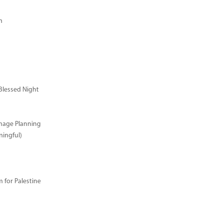
n
Blessed Night
image Planning
ingful)
for Palestine