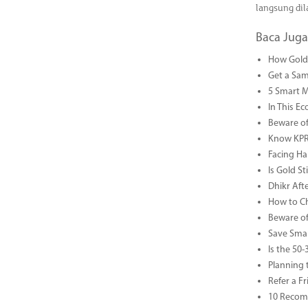
langsung dil
Baca Juga
How Gold 
Get a Sam
5 Smart 
In This Ec
Beware of
Know KPR 
Facing Ha
Is Gold S
Dhikr Af
How to Che
Beware of
Save Smar
Is the 50
Planning 
Refer a F
10 Recom