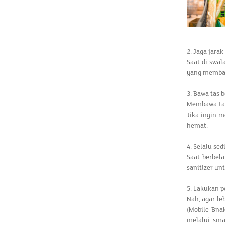
2. Jaga jara
Saat di swal
yang membat
3. Bawa tas b
Membawa tas 
Jika ingin 
hemat.
4. Selalu se
Saat berbel
sanitizer u
5. Lakukan 
Nah, agar l
(Mobile Bna
melalui sm