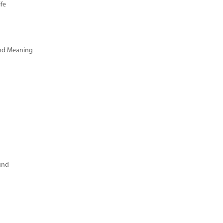
fe
and Meaning
und