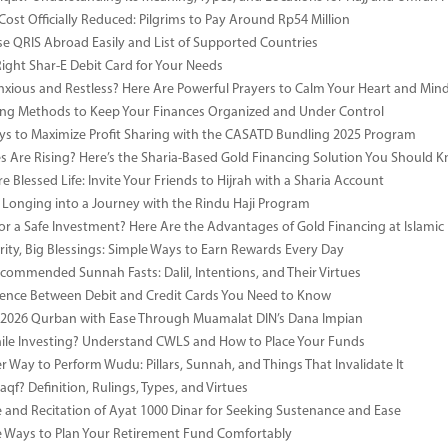
Cost Officially Reduced: Pilgrims to Pay Around Rp54 Million
e QRIS Abroad Easily and List of Supported Countries
Right Shar-E Debit Card for Your Needs
nxious and Restless? Here Are Powerful Prayers to Calm Your Heart and Min
ng Methods to Keep Your Finances Organized and Under Control
s to Maximize Profit Sharing with the CASATD Bundling 2025 Program
es Are Rising? Here’s the Sharia-Based Gold Financing Solution You Should 
e Blessed Life: Invite Your Friends to Hijrah with a Sharia Account
 Longing into a Journey with the Rindu Haji Program
or a Safe Investment? Here Are the Advantages of Gold Financing at Islamic
rity, Big Blessings: Simple Ways to Earn Rewards Every Day
commended Sunnah Fasts: Dalil, Intentions, and Their Virtues
rence Between Debit and Credit Cards You Need to Know
 2026 Qurban with Ease Through Muamalat DIN’s Dana Impian
ile Investing? Understand CWLS and How to Place Your Funds
r Way to Perform Wudu: Pillars, Sunnah, and Things That Invalidate It
qf? Definition, Rulings, Types, and Virtues
e and Recitation of Ayat 1000 Dinar for Seeking Sustenance and Ease
ve Ways to Plan Your Retirement Fund Comfortably