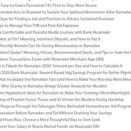
ng Easy-to-Guess Passwords? It’s Time to Stay More Secure
ended Acts in Shawwal to Sustain Your Spiritual Momentum After Ramada
Duas for Finding a Job and Practices to Attract Sustained Provision
s to Manage Your THR and Post-Eid Expenses
r a Comfortable and Peaceful Mudik Journey with Bank Muamalat
kat al-Fitr? Meaning, Intention (Niyyah), and How to Pay It
f Worship Women Can Do During Menstruation in Ramadan
ailatul Qadar? Meaning, Virtues, Recommended Deeds, and Tips to Seek the 
ness Transactions Easier with Muamalat Merchant App QRIS
Is Fidyah for Ramadan 2026? Amount per Day and How to Calculate It
i 2026 Bank Muamalat: Reward-Based Hajj Savings Program for Better Pilgr
That Invalidate the Ramadan Fast (and How to Make Your Worship More Mean
 Why Charity in Ramadan Brings Greater Rewards for Muslims
ive Ngabuburit Ideas for Ramadan to Make Your Evenings More Meaningful
ng of Prophet Yunus’ Prayer and Its Virtues for Muslims Facing Hardship
 Purpose Through the Tabungan Prima Berhadiah Humanitarian Aid Program 
vation Before Ramadan and Eid Without Draining Your Savings
 Prices Rise, Choose a More Thoughtful Way to Own Gold
vest Your Salary in Sharia Mutual Funds via Muamalat DIN