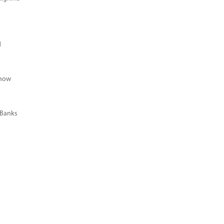
d
Know
 Banks