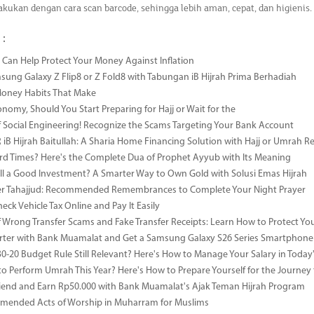
akukan dengan cara scan barcode, sehingga lebih aman, cepat, dan higienis
 :
Can Help Protect Your Money Against Inflation
sung Galaxy Z Flip8 or Z Fold8 with Tabungan iB Hijrah Prima Berhadiah
Money Habits That Make
onomy, Should You Start Preparing for Hajj or Wait for the
 Social Engineering! Recognize the Scams Targeting Your Bank Account
iB Hijrah Baitullah: A Sharia Home Financing Solution with Hajj or Umrah R
rd Times? Here's the Complete Dua of Prophet Ayyub with Its Meaning
till a Good Investment? A Smarter Way to Own Gold with Solusi Emas Hijrah
ter Tahajjud: Recommended Remembrances to Complete Your Night Prayer
ck Vehicle Tax Online and Pay It Easily
 Wrong Transfer Scams and Fake Transfer Receipts: Learn How to Protect You
ter with Bank Muamalat and Get a Samsung Galaxy S26 Series Smartphone
-30-20 Budget Rule Still Relevant? Here's How to Manage Your Salary in Tod
to Perform Umrah This Year? Here's How to Prepare Yourself for the Journey
riend and Earn Rp50.000 with Bank Muamalat's Ajak Teman Hijrah Program
mended Acts of Worship in Muharram for Muslims