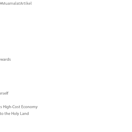
. #MuamalatArtikel
ewards
rself
ay's High-Cost Economy
 to the Holy Land