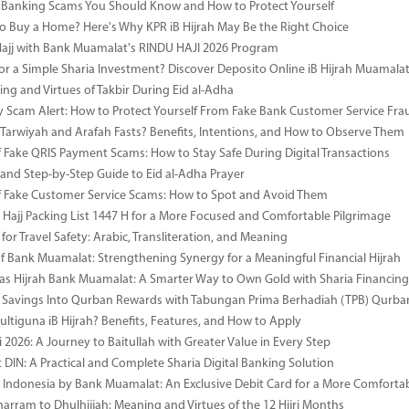
anking Scams You Should Know and How to Protect Yourself
o Buy a Home? Here's Why KPR iB Hijrah May Be the Right Choice
Hajj with Bank Muamalat's RINDU HAJI 2026 Program
or a Simple Sharia Investment? Discover Deposito Online iB Hijrah Muamala
ng and Virtues of Takbir During Eid al-Adha
y Scam Alert: How to Protect Yourself From Fake Bank Customer Service Fra
Tarwiyah and Arafah Fasts? Benefits, Intentions, and How to Observe Them
 Fake QRIS Payment Scams: How to Stay Safe During Digital Transactions
 and Step-by-Step Guide to Eid al-Adha Prayer
 Fake Customer Service Scams: How to Spot and Avoid Them
Hajj Packing List 1447 H for a More Focused and Comfortable Pilgrimage
for Travel Safety: Arabic, Transliteration, and Meaning
of Bank Muamalat: Strengthening Synergy for a Meaningful Financial Hijrah
as Hijrah Bank Muamalat: A Smarter Way to Own Gold with Sharia Financing
 Savings Into Qurban Rewards with Tabungan Prima Berhadiah (TPB) Qurba
ultiguna iB Hijrah? Benefits, Features, and How to Apply
 2026: A Journey to Baitullah with Greater Value in Every Step
DIN: A Practical and Complete Sharia Digital Banking Solution
i Indonesia by Bank Muamalat: An Exclusive Debit Card for a More Comforta
rram to Dhulhijjah: Meaning and Virtues of the 12 Hijri Months