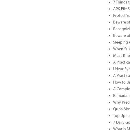
7 Things 
APK File 
Protect Y
Beware of
Recognizi
Beware of
Sleeping 
When Sust
Must-Know
A Practic
Udzur Syar
A Practica
How to U
A Complet
Ramadan 
Why Preda
Quba Mosq
Top Up Ta
7 Daily G
What Is M