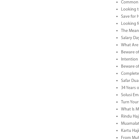
Common B
Looking t
Save for 
Looking f
The Meani
Salary Da
What Are 
Beware of
Intention
Beware of
Complete 
Safar Dua 
34 Years 
Solusi Em
Turn Your
What Is M
Rindu Haji
Muamalat 
Kartu Haj
From Muha