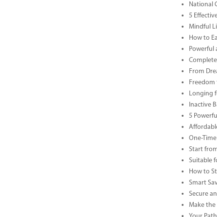
National 
5 Effecti
Mindful Li
How to Ea
Powerful 
Complete 
From Drea
Freedom t
Longing f
Inactive 
5 Powerfu
Affordabl
One-Time 
Start fro
Suitable 
How to St
Smart Sav
Secure an
Make the 
Your Path 