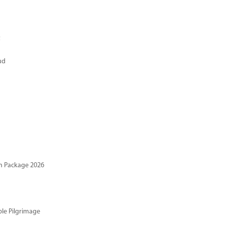
t
ud
n Package 2026
ble Pilgrimage