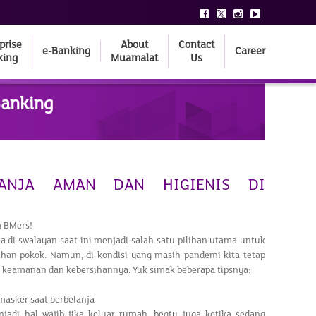
prise
About
Contact
e-Banking
Career
king
Muamalat
Us
Banking
LANJA AMAN DAN HIGIENIS DI
 BMers!
a di swalayan saat ini menjadi salah satu pilihan utama untuk
an pokok. Namun, di kondisi yang masih pandemi kita tetap
keamanan dan kebersihannya. Yuk simak beberapa tipsnya:
masker saat berbelanja
jadi hal wajib jika keluar rumah, begtu juga ketika sedang