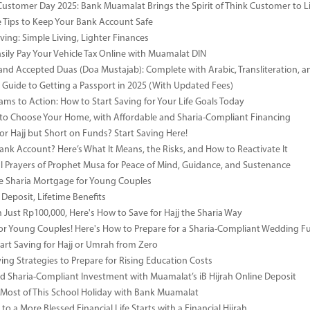
Customer Day 2025: Bank Muamalat Brings the Spirit of Think Customer to Li
ve Tips to Keep Your Bank Account Safe
ving: Simple Living, Lighter Finances
sily Pay Your Vehicle Tax Online with Muamalat DIN
and Accepted Duas (Doa Mustajab): Complete with Arabic, Transliteration, 
Guide to Getting a Passport in 2025 (With Updated Fees)
ms to Action: How to Start Saving for Your Life Goals Today
o Choose Your Home, with Affordable and Sharia-Compliant Financing
or Hajj but Short on Funds? Start Saving Here!
Bank Account? Here’s What It Means, the Risks, and How to Reactivate It
l Prayers of Prophet Musa for Peace of Mind, Guidance, and Sustenance
e Sharia Mortgage for Young Couples
Deposit, Lifetime Benefits
m Just Rp100,000, Here's How to Save for Hajj the Sharia Way
for Young Couples! Here's How to Prepare for a Sharia-Compliant Wedding F
art Saving for Hajj or Umrah from Zero
ing Strategies to Prepare for Rising Education Costs
d Sharia-Compliant Investment with Muamalat’s iB Hijrah Online Deposit
Most of This School Holiday with Bank Muamalat
to a More Blessed Financial Life Starts with a Financial Hijrah