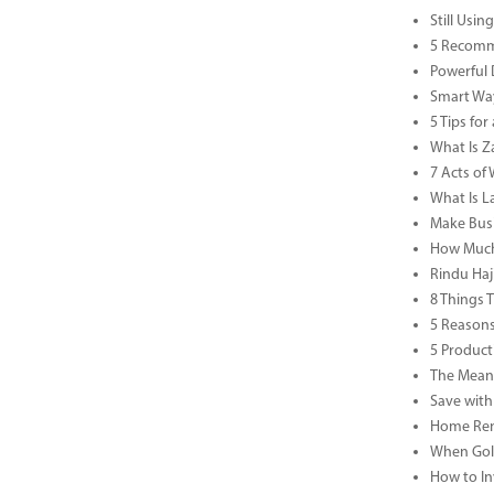
Still Usi
5 Recomm
Powerful 
Smart Way
5 Tips fo
What Is Za
7 Acts o
What Is L
Make Busi
How Much 
Rindu Haj
8 Things 
5 Reasons
5 Product
The Meani
Save with
Home Reno
When Gold
How to In