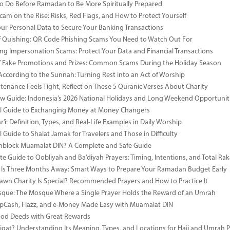
to Do Before Ramadan to Be More Spiritually Prepared
Scam on the Rise: Risks, Red Flags, and How to Protect Yourself
our Personal Data to Secure Your Banking Transactions
 Quishing: QR Code Phishing Scams You Need to Watch Out For
ng Impersonation Scams: Protect Your Data and Financial Transactions
 Fake Promotions and Prizes: Common Scams During the Holiday Season
According to the Sunnah: Turning Rest into an Act of Worship
enance Feels Tight, Reflect on These 5 Quranic Verses About Charity
 Guide: Indonesia’s 2026 National Holidays and Long Weekend Opportunit
al Guide to Exchanging Money at Money Changers
’i: Definition, Types, and Real-Life Examples in Daily Worship
l Guide to Shalat Jamak for Travelers and Those in Difficulty
nblock Muamalat DIN? A Complete and Safe Guide
e Guide to Qobliyah and Ba’diyah Prayers: Timing, Intentions, and Total Rak
Is Three Months Away: Smart Ways to Prepare Your Ramadan Budget Early
wn Charity Is Special? Recommended Prayers and How to Practice It
ue: The Mosque Where a Single Prayer Holds the Reward of an Umrah
pCash, Flazz, and e-Money Made Easy with Muamalat DIN
ood Deeds with Great Rewards
iqat? Understanding Its Meaning, Types, and Locations for Hajj and Umrah P