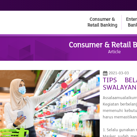
Consumer &
Enter
Retail Banking
Ban
Consumer & Retail 
Article
2021-03-03
TIPS BE
SWALAYAN
Assalaamualaikum
Kegiatan berbelanj
memenuhi kebutuh
harus memastikan 
1. Selalu gunakan 
Masker sudah men