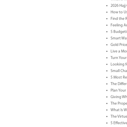
2026 Hajj 
How to Us
Find the 
Feeling A
5 Budgeti
Smart Way
Gold Pric
Live a Mor
Turn Your
Looking f
Small Cha
5 Most Re
The Diffe
Plan Your
Giving Wh
The Prope
What Is Wa
The Virtu
5 Effecti