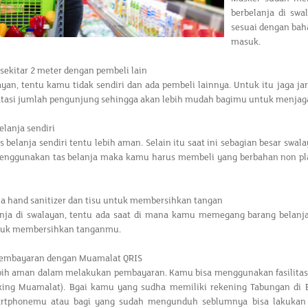
berbelanja di sw
sesuai dengan bah
masuk.
k sekitar 2 meter dengan pembeli lain
ayan, tentu kamu tidak sendiri dan ada pembeli lainnya. Untuk itu jaga ja
asi jumlah pengunjung sehingga akan lebih mudah bagimu untuk menjaga
elanja sendiri
belanja sendiri tentu lebih aman. Selain itu saat ini sebagian besar sw
menggunakan tas belanja maka kamu harus membeli yang berbahan non pla
dia hand sanitizer dan tisu untuk membersihkan tangan
anja di swalayan, tentu ada saat di mana kamu memegang barang belanj
ntuk membersihkan tanganmu.
pembayaran dengan Muamalat QRIS
ebih aman dalam melakukan pembayaran. Kamu bisa menggunakan fasilitas
king Muamalat). Bgai kamu yang sudha memiliki rekening Tabungan di
artphonemu atau bagi yang sudah mengunduh seblumnya bisa lakukan 