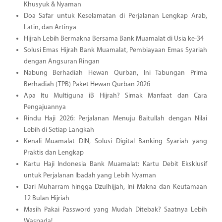
Khusyuk & Nyaman
Doa Safar untuk Keselamatan di Perjalanan Lengkap Arab,
Latin, dan Artinya
Hijrah Lebih Bermakna Bersama Bank Muamalat di Usia ke-34
Solusi Emas Hijrah Bank Muamalat, Pembiayaan Emas Syariah
dengan Angsuran Ringan
Nabung Berhadiah Hewan Qurban, Ini Tabungan Prima
Berhadiah (TPB) Paket Hewan Qurban 2026
Apa Itu Multiguna iB Hijrah? Simak Manfaat dan Cara
Pengajuannya
Rindu Haji 2026: Perjalanan Menuju Baitullah dengan Nilai
Lebih di Setiap Langkah
Kenali Muamalat DIN, Solusi Digital Banking Syariah yang
Praktis dan Lengkap
Kartu Haji Indonesia Bank Muamalat: Kartu Debit Eksklusif
untuk Perjalanan Ibadah yang Lebih Nyaman
Dari Muharram hingga Dzulhijjah, Ini Makna dan Keutamaan
12 Bulan Hijriah
Masih Pakai Password yang Mudah Ditebak? Saatnya Lebih
Waspada!