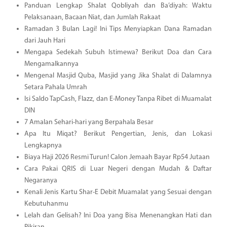
Panduan Lengkap Shalat Qobliyah dan Ba’diyah: Waktu
Pelaksanaan, Bacaan Niat, dan Jumlah Rakaat
Ramadan 3 Bulan Lagi! Ini Tips Menyiapkan Dana Ramadan
dari Jauh Hari
Mengapa Sedekah Subuh Istimewa? Berikut Doa dan Cara
Mengamalkannya
Mengenal Masjid Quba, Masjid yang Jika Shalat di Dalamnya
Setara Pahala Umrah
Isi Saldo TapCash, Flazz, dan E-Money Tanpa Ribet di Muamalat
DIN
7 Amalan Sehari-hari yang Berpahala Besar
Apa Itu Miqat? Berikut Pengertian, Jenis, dan Lokasi
Lengkapnya
Biaya Haji 2026 Resmi Turun! Calon Jemaah Bayar Rp54 Jutaan
Cara Pakai QRIS di Luar Negeri dengan Mudah & Daftar
Negaranya
Kenali Jenis Kartu Shar-E Debit Muamalat yang Sesuai dengan
Kebutuhanmu
Lelah dan Gelisah? Ini Doa yang Bisa Menenangkan Hati dan