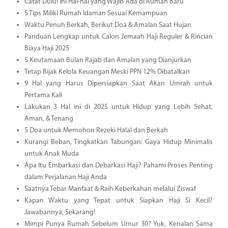
Catat Dulu! Ini Hal-hal yang Wajib Ada di Rumah Baru
5 Tips Miliki Rumah Idaman Sesuai Kemampuan
Waktu Penuh Berkah, Berikut Doa & Amalan Saat Hujan
Panduan Lengkap untuk Calon Jemaah Haji Reguler & Rincian
Biaya Haji 2025
5 Keutamaan Bulan Rajab dan Amalan yang Dianjurkan
Tetap Bijak Kelola Keuangan Meski PPN 12% Dibatalkan
9 Hal yang Harus Dipersiapkan Saat Akan Umrah untuk
Pertama Kali
Lakukan 3 Hal ini di 2025 untuk Hidup yang Lebih Sehat,
Aman, & Tenang
5 Doa untuk Memohon Rezeki Halal dan Berkah
Kurangi Beban, Tingkatkan Tabungan: Gaya Hidup Minimalis
untuk Anak Muda
Apa Itu Embarkasi dan Debarkasi Haji? Pahami Proses Penting
dalam Perjalanan Haji Anda
Saatnya Tebar Manfaat & Raih Keberkahan melalui Ziswaf
Kapan Waktu yang Tepat untuk Siapkan Haji Si Kecil?
Jawabannya, Sekarang!
Mimpi Punya Rumah Sebelum Umur 30? Yuk, Kenalan Sama