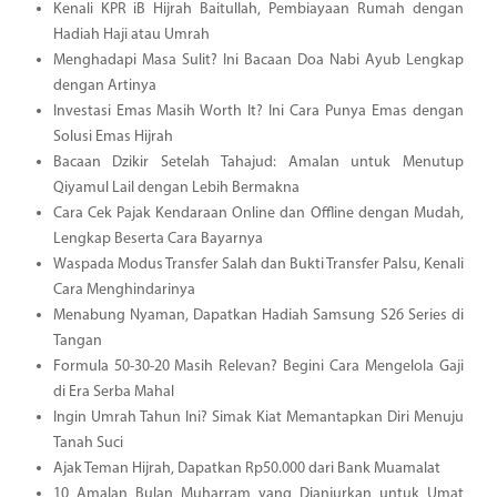
Kenali KPR iB Hijrah Baitullah, Pembiayaan Rumah dengan
Hadiah Haji atau Umrah
Menghadapi Masa Sulit? Ini Bacaan Doa Nabi Ayub Lengkap
dengan Artinya
Investasi Emas Masih Worth It? Ini Cara Punya Emas dengan
Solusi Emas Hijrah
Bacaan Dzikir Setelah Tahajud: Amalan untuk Menutup
Qiyamul Lail dengan Lebih Bermakna
Cara Cek Pajak Kendaraan Online dan Offline dengan Mudah,
Lengkap Beserta Cara Bayarnya
Waspada Modus Transfer Salah dan Bukti Transfer Palsu, Kenali
Cara Menghindarinya
Menabung Nyaman, Dapatkan Hadiah Samsung S26 Series di
Tangan
Formula 50-30-20 Masih Relevan? Begini Cara Mengelola Gaji
di Era Serba Mahal
Ingin Umrah Tahun Ini? Simak Kiat Memantapkan Diri Menuju
Tanah Suci
Ajak Teman Hijrah, Dapatkan Rp50.000 dari Bank Muamalat
10 Amalan Bulan Muharram yang Dianjurkan untuk Umat