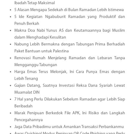
Ibadah Tetap Maksimal
5 Alasan Mengapa Sedekah di Bulan Ramadan Lebih Istimewa
5 Ide Kegiatan Ngabuburit Ramadan yang Produktif dan
Penuh Berkah
Makna Doa Nabi Yunus AS dan Keutamaannya bagi Muslim
dalam Menghadapi Kesulitan
Nabung Lebih Bermakna dengan Tabungan Prima Berhadiah
Paket Bantuan untuk Palestina
Renovasi Rumah Menjelang Ramadan dan Lebaran Tanpa
Mengganggu Tabungan
Harga Emas Terus Melonjak, Ini Cara Punya Emas dengan
Lebih Tenang
Gajian Datang, Saatnya Investasi Reksa Dana Syariah Lewat
Muamalat DIN
7 Hal yang Perlu Dilakukan Sebelum Ramadan agar Lebih Siap
Beribadah
Marak Penipuan Berkedok File APK, Ini Risiko dan Langkah
Pencegahannya
Jaga Data Pribadimu untuk Amankan Transaksi Perbankanmu
Awas Quishing! Modus Penipuan QR Code Phishing yang Perlu