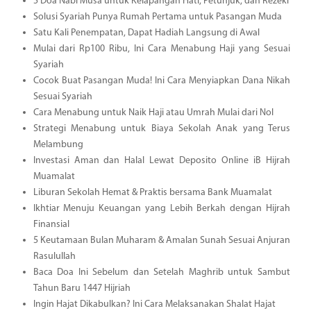
5 Doa Nabi Musa untuk Kelapangan Hati, Petunjuk, dan Rezeki
Solusi Syariah Punya Rumah Pertama untuk Pasangan Muda
Satu Kali Penempatan, Dapat Hadiah Langsung di Awal
Mulai dari Rp100 Ribu, Ini Cara Menabung Haji yang Sesuai
Syariah
Cocok Buat Pasangan Muda! Ini Cara Menyiapkan Dana Nikah
Sesuai Syariah
Cara Menabung untuk Naik Haji atau Umrah Mulai dari Nol
Strategi Menabung untuk Biaya Sekolah Anak yang Terus
Melambung
Investasi Aman dan Halal Lewat Deposito Online iB Hijrah
Muamalat
Liburan Sekolah Hemat & Praktis bersama Bank Muamalat
Ikhtiar Menuju Keuangan yang Lebih Berkah dengan Hijrah
Finansial
5 Keutamaan Bulan Muharam & Amalan Sunah Sesuai Anjuran
Rasulullah
Baca Doa Ini Sebelum dan Setelah Maghrib untuk Sambut
Tahun Baru 1447 Hijriah
Ingin Hajat Dikabulkan? Ini Cara Melaksanakan Shalat Hajat