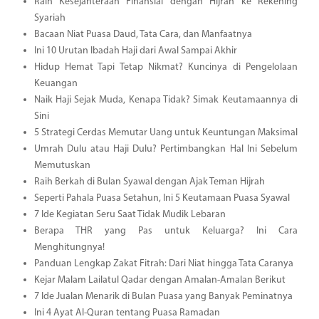
Raih Kesejahteraan Finansial dengan Hijrah ke Rekening
Syariah
Bacaan Niat Puasa Daud, Tata Cara, dan Manfaatnya
Ini 10 Urutan Ibadah Haji dari Awal Sampai Akhir
Hidup Hemat Tapi Tetap Nikmat? Kuncinya di Pengelolaan
Keuangan
Naik Haji Sejak Muda, Kenapa Tidak? Simak Keutamaannya di
Sini
5 Strategi Cerdas Memutar Uang untuk Keuntungan Maksimal
Umrah Dulu atau Haji Dulu? Pertimbangkan Hal Ini Sebelum
Memutuskan
Raih Berkah di Bulan Syawal dengan Ajak Teman Hijrah
Seperti Pahala Puasa Setahun, Ini 5 Keutamaan Puasa Syawal
7 Ide Kegiatan Seru Saat Tidak Mudik Lebaran
Berapa THR yang Pas untuk Keluarga? Ini Cara
Menghitungnya!
Panduan Lengkap Zakat Fitrah: Dari Niat hingga Tata Caranya
Kejar Malam Lailatul Qadar dengan Amalan-Amalan Berikut
7 Ide Jualan Menarik di Bulan Puasa yang Banyak Peminatnya
Ini 4 Ayat Al-Quran tentang Puasa Ramadan