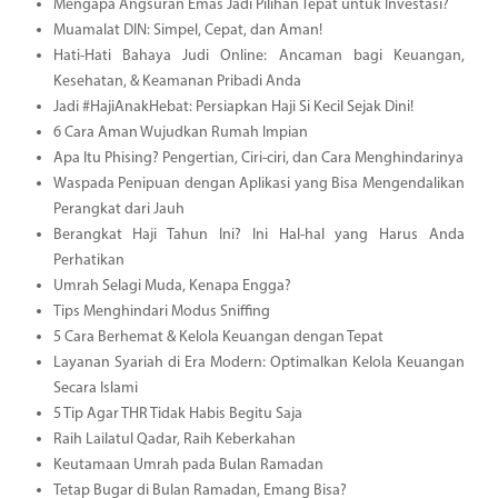
Mengapa Angsuran Emas Jadi Pilihan Tepat untuk Investasi?
Muamalat DIN: Simpel, Cepat, dan Aman!
Hati-Hati Bahaya Judi Online: Ancaman bagi Keuangan,
Kesehatan, & Keamanan Pribadi Anda
Jadi #HajiAnakHebat: Persiapkan Haji Si Kecil Sejak Dini!
6 Cara Aman Wujudkan Rumah Impian
Apa Itu Phising? Pengertian, Ciri-ciri, dan Cara Menghindarinya
Waspada Penipuan dengan Aplikasi yang Bisa Mengendalikan
Perangkat dari Jauh
Berangkat Haji Tahun Ini? Ini Hal-hal yang Harus Anda
Perhatikan
Umrah Selagi Muda, Kenapa Engga?
Tips Menghindari Modus Sniffing
5 Cara Berhemat & Kelola Keuangan dengan Tepat
Layanan Syariah di Era Modern: Optimalkan Kelola Keuangan
Secara Islami
5 Tip Agar THR Tidak Habis Begitu Saja
Raih Lailatul Qadar, Raih Keberkahan
Keutamaan Umrah pada Bulan Ramadan
Tetap Bugar di Bulan Ramadan, Emang Bisa?