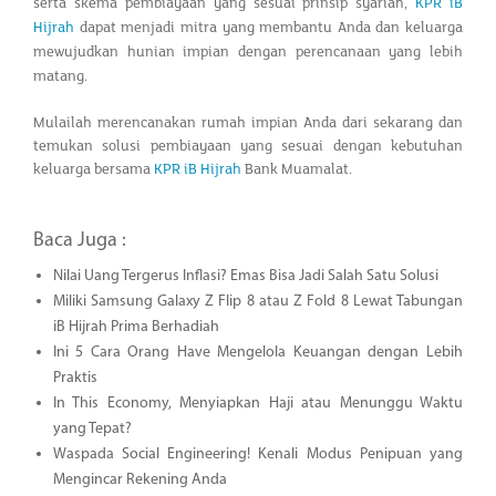
serta skema pembiayaan yang sesuai prinsip syariah,
KPR iB
Hijrah
dapat menjadi mitra yang membantu Anda dan keluarga
mewujudkan hunian impian dengan perencanaan yang lebih
matang.
Mulailah merencanakan rumah impian Anda dari sekarang dan
temukan solusi pembiayaan yang sesuai dengan kebutuhan
keluarga bersama
KPR iB Hijrah
Bank Muamalat.
Baca Juga :
Nilai Uang Tergerus Inflasi? Emas Bisa Jadi Salah Satu Solusi
Miliki Samsung Galaxy Z Flip 8 atau Z Fold 8 Lewat Tabungan
iB Hijrah Prima Berhadiah
Ini 5 Cara Orang Have Mengelola Keuangan dengan Lebih
Praktis
In This Economy, Menyiapkan Haji atau Menunggu Waktu
yang Tepat?
Waspada Social Engineering! Kenali Modus Penipuan yang
Mengincar Rekening Anda