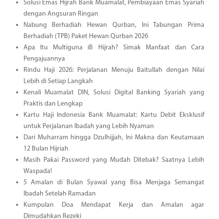
Solusi Emas Hijrah Bank Muamalat, Pembiayaan Emas Syariah
dengan Angsuran Ringan
Nabung Berhadiah Hewan Qurban, Ini Tabungan Prima
Berhadiah (TPB) Paket Hewan Qurban 2026
Apa Itu Multiguna iB Hijrah? Simak Manfaat dan Cara
Pengajuannya
Rindu Haji 2026: Perjalanan Menuju Baitullah dengan Nilai
Lebih di Setiap Langkah
Kenali Muamalat DIN, Solusi Digital Banking Syariah yang
Praktis dan Lengkap
Kartu Haji Indonesia Bank Muamalat: Kartu Debit Eksklusif
untuk Perjalanan Ibadah yang Lebih Nyaman
Dari Muharram hingga Dzulhijjah, Ini Makna dan Keutamaan
12 Bulan Hijriah
Masih Pakai Password yang Mudah Ditebak? Saatnya Lebih
Waspada!
5 Amalan di Bulan Syawal yang Bisa Menjaga Semangat
Ibadah Setelah Ramadan
Kumpulan Doa Mendapat Kerja dan Amalan agar
Dimudahkan Rezeki