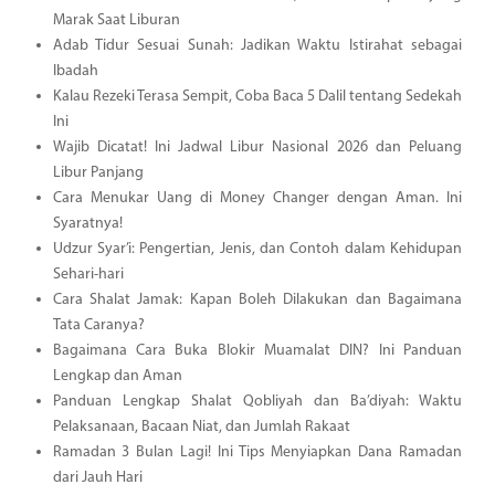
Marak Saat Liburan
Adab Tidur Sesuai Sunah: Jadikan Waktu Istirahat sebagai
Ibadah
Kalau Rezeki Terasa Sempit, Coba Baca 5 Dalil tentang Sedekah
Ini
Wajib Dicatat! Ini Jadwal Libur Nasional 2026 dan Peluang
Libur Panjang
Cara Menukar Uang di Money Changer dengan Aman. Ini
Syaratnya!
Udzur Syar’i: Pengertian, Jenis, dan Contoh dalam Kehidupan
Sehari-hari
Cara Shalat Jamak: Kapan Boleh Dilakukan dan Bagaimana
Tata Caranya?
Bagaimana Cara Buka Blokir Muamalat DIN? Ini Panduan
Lengkap dan Aman
Panduan Lengkap Shalat Qobliyah dan Ba’diyah: Waktu
Pelaksanaan, Bacaan Niat, dan Jumlah Rakaat
Ramadan 3 Bulan Lagi! Ini Tips Menyiapkan Dana Ramadan
dari Jauh Hari