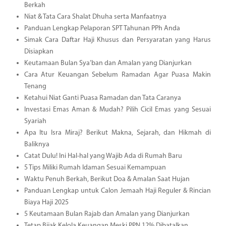
Berkah
Niat & Tata Cara Shalat Dhuha serta Manfaatnya
Panduan Lengkap Pelaporan SPT Tahunan PPh Anda
Simak Cara Daftar Haji Khusus dan Persyaratan yang Harus
Disiapkan
Keutamaan Bulan Sya’ban dan Amalan yang Dianjurkan
Cara Atur Keuangan Sebelum Ramadan Agar Puasa Makin
Tenang
Ketahui Niat Ganti Puasa Ramadan dan Tata Caranya
Investasi Emas Aman & Mudah? Pilih Cicil Emas yang Sesuai
Syariah
Apa Itu Isra Miraj? Berikut Makna, Sejarah, dan Hikmah di
Baliknya
Catat Dulu! Ini Hal-hal yang Wajib Ada di Rumah Baru
5 Tips Miliki Rumah Idaman Sesuai Kemampuan
Waktu Penuh Berkah, Berikut Doa & Amalan Saat Hujan
Panduan Lengkap untuk Calon Jemaah Haji Reguler & Rincian
Biaya Haji 2025
5 Keutamaan Bulan Rajab dan Amalan yang Dianjurkan
Tetap Bijak Kelola Keuangan Meski PPN 12% Dibatalkan