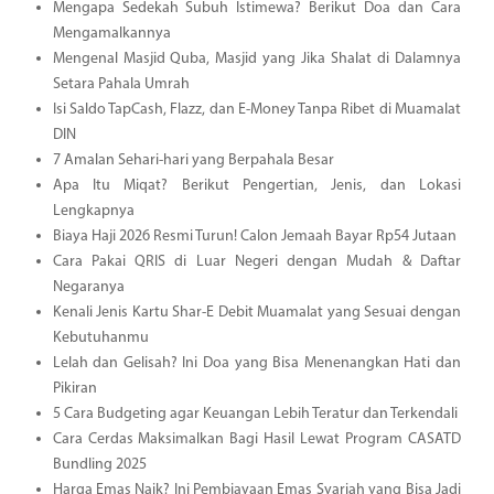
Mengapa Sedekah Subuh Istimewa? Berikut Doa dan Cara
Mengamalkannya
Mengenal Masjid Quba, Masjid yang Jika Shalat di Dalamnya
Setara Pahala Umrah
Isi Saldo TapCash, Flazz, dan E-Money Tanpa Ribet di Muamalat
DIN
7 Amalan Sehari-hari yang Berpahala Besar
Apa Itu Miqat? Berikut Pengertian, Jenis, dan Lokasi
Lengkapnya
Biaya Haji 2026 Resmi Turun! Calon Jemaah Bayar Rp54 Jutaan
Cara Pakai QRIS di Luar Negeri dengan Mudah & Daftar
Negaranya
Kenali Jenis Kartu Shar-E Debit Muamalat yang Sesuai dengan
Kebutuhanmu
Lelah dan Gelisah? Ini Doa yang Bisa Menenangkan Hati dan
Pikiran
5 Cara Budgeting agar Keuangan Lebih Teratur dan Terkendali
Cara Cerdas Maksimalkan Bagi Hasil Lewat Program CASATD
Bundling 2025
Harga Emas Naik? Ini Pembiayaan Emas Syariah yang Bisa Jadi