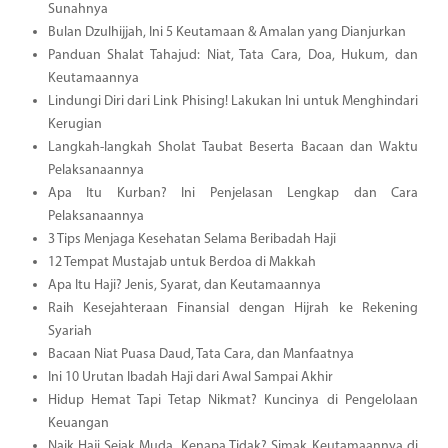
Sunahnya
Bulan Dzulhijjah, Ini 5 Keutamaan & Amalan yang Dianjurkan
Panduan Shalat Tahajud: Niat, Tata Cara, Doa, Hukum, dan
Keutamaannya
Lindungi Diri dari Link Phising! Lakukan Ini untuk Menghindari
Kerugian
Langkah-langkah Sholat Taubat Beserta Bacaan dan Waktu
Pelaksanaannya
Apa Itu Kurban? Ini Penjelasan Lengkap dan Cara
Pelaksanaannya
3 Tips Menjaga Kesehatan Selama Beribadah Haji
12 Tempat Mustajab untuk Berdoa di Makkah
Apa Itu Haji? Jenis, Syarat, dan Keutamaannya
Raih Kesejahteraan Finansial dengan Hijrah ke Rekening
Syariah
Bacaan Niat Puasa Daud, Tata Cara, dan Manfaatnya
Ini 10 Urutan Ibadah Haji dari Awal Sampai Akhir
Hidup Hemat Tapi Tetap Nikmat? Kuncinya di Pengelolaan
Keuangan
Naik Haji Sejak Muda, Kenapa Tidak? Simak Keutamaannya di