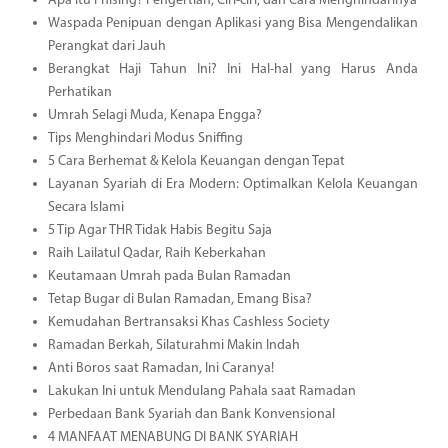
Apa Itu Phising? Pengertian, Ciri-ciri, dan Cara Menghindarinya
Waspada Penipuan dengan Aplikasi yang Bisa Mengendalikan
Perangkat dari Jauh
Berangkat Haji Tahun Ini? Ini Hal-hal yang Harus Anda
Perhatikan
Umrah Selagi Muda, Kenapa Engga?
Tips Menghindari Modus Sniffing
5 Cara Berhemat & Kelola Keuangan dengan Tepat
Layanan Syariah di Era Modern: Optimalkan Kelola Keuangan
Secara Islami
5 Tip Agar THR Tidak Habis Begitu Saja
Raih Lailatul Qadar, Raih Keberkahan
Keutamaan Umrah pada Bulan Ramadan
Tetap Bugar di Bulan Ramadan, Emang Bisa?
Kemudahan Bertransaksi Khas Cashless Society
Ramadan Berkah, Silaturahmi Makin Indah
Anti Boros saat Ramadan, Ini Caranya!
Lakukan Ini untuk Mendulang Pahala saat Ramadan
Perbedaan Bank Syariah dan Bank Konvensional
4 MANFAAT MENABUNG DI BANK SYARIAH