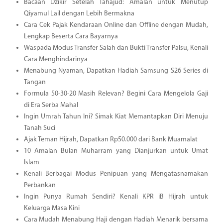
Bacaan Dzikir Setelah Tahajud: Amalan untuk Menutup
Qiyamul Lail dengan Lebih Bermakna
Cara Cek Pajak Kendaraan Online dan Offline dengan Mudah,
Lengkap Beserta Cara Bayarnya
Waspada Modus Transfer Salah dan Bukti Transfer Palsu, Kenali
Cara Menghindarinya
Menabung Nyaman, Dapatkan Hadiah Samsung S26 Series di
Tangan
Formula 50-30-20 Masih Relevan? Begini Cara Mengelola Gaji
di Era Serba Mahal
Ingin Umrah Tahun Ini? Simak Kiat Memantapkan Diri Menuju
Tanah Suci
Ajak Teman Hijrah, Dapatkan Rp50.000 dari Bank Muamalat
10 Amalan Bulan Muharram yang Dianjurkan untuk Umat
Islam
Kenali Berbagai Modus Penipuan yang Mengatasnamakan
Perbankan
Ingin Punya Rumah Sendiri? Kenali KPR iB Hijrah untuk
Keluarga Masa Kini
Cara Mudah Menabung Haji dengan Hadiah Menarik bersama