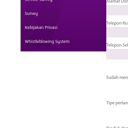
Alamat Dom
Survey
Telepon R
Kebijakan Privasi
Whistleblowing System
Telepon Sel
Sudah menj
Tipe perta