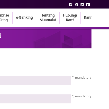
rprise
Tentang
Hubungi
e-Banking
Karir
king
Muamalat
Kami
i
*) mandatory
*) mandatory