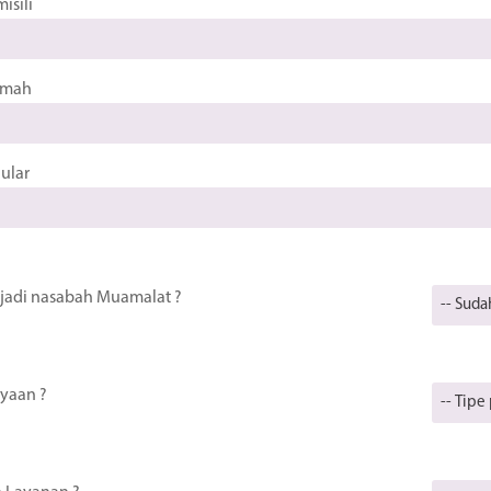
isili
umah
ular
adi nasabah Muamalat ?
nyaan ?