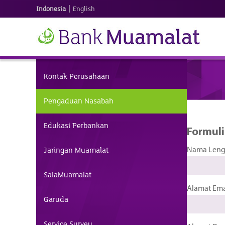
|
Indonesia
English
Kontak Perusahaan
Pengaduan Nasabah
Edukasi Perbankan
Formuli
Jaringan Muamalat
Nama Len
SalaMuamalat
Alamat Ema
Garuda
Service Survey