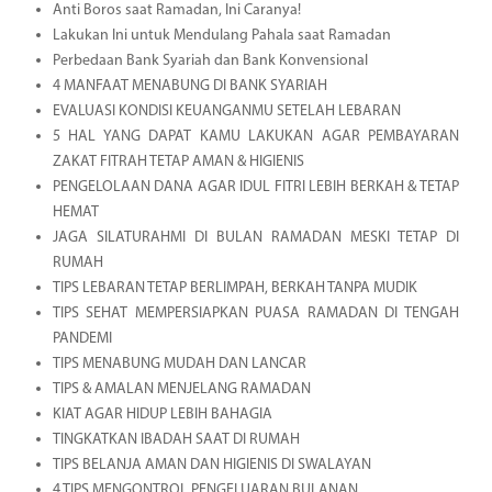
Anti Boros saat Ramadan, Ini Caranya!
Lakukan Ini untuk Mendulang Pahala saat Ramadan
Perbedaan Bank Syariah dan Bank Konvensional
4 MANFAAT MENABUNG DI BANK SYARIAH
EVALUASI KONDISI KEUANGANMU SETELAH LEBARAN
5 HAL YANG DAPAT KAMU LAKUKAN AGAR PEMBAYARAN
ZAKAT FITRAH TETAP AMAN & HIGIENIS
PENGELOLAAN DANA AGAR IDUL FITRI LEBIH BERKAH & TETAP
HEMAT
JAGA SILATURAHMI DI BULAN RAMADAN MESKI TETAP DI
RUMAH
TIPS LEBARAN TETAP BERLIMPAH, BERKAH TANPA MUDIK
TIPS SEHAT MEMPERSIAPKAN PUASA RAMADAN DI TENGAH
PANDEMI
TIPS MENABUNG MUDAH DAN LANCAR
TIPS & AMALAN MENJELANG RAMADAN
KIAT AGAR HIDUP LEBIH BAHAGIA
TINGKATKAN IBADAH SAAT DI RUMAH
TIPS BELANJA AMAN DAN HIGIENIS DI SWALAYAN
4 TIPS MENGONTROL PENGELUARAN BULANAN