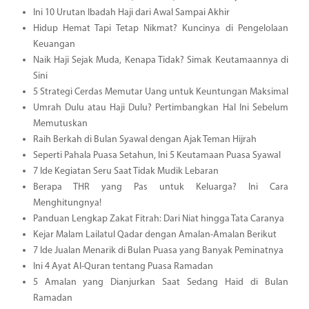
Ini 10 Urutan Ibadah Haji dari Awal Sampai Akhir
Hidup Hemat Tapi Tetap Nikmat? Kuncinya di Pengelolaan
Keuangan
Naik Haji Sejak Muda, Kenapa Tidak? Simak Keutamaannya di
Sini
5 Strategi Cerdas Memutar Uang untuk Keuntungan Maksimal
Umrah Dulu atau Haji Dulu? Pertimbangkan Hal Ini Sebelum
Memutuskan
Raih Berkah di Bulan Syawal dengan Ajak Teman Hijrah
Seperti Pahala Puasa Setahun, Ini 5 Keutamaan Puasa Syawal
7 Ide Kegiatan Seru Saat Tidak Mudik Lebaran
Berapa THR yang Pas untuk Keluarga? Ini Cara
Menghitungnya!
Panduan Lengkap Zakat Fitrah: Dari Niat hingga Tata Caranya
Kejar Malam Lailatul Qadar dengan Amalan-Amalan Berikut
7 Ide Jualan Menarik di Bulan Puasa yang Banyak Peminatnya
Ini 4 Ayat Al-Quran tentang Puasa Ramadan
5 Amalan yang Dianjurkan Saat Sedang Haid di Bulan
Ramadan