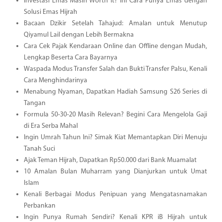
Investasi Emas Masih Worth It? Ini Cara Punya Emas dengan
Solusi Emas Hijrah
Bacaan Dzikir Setelah Tahajud: Amalan untuk Menutup
Qiyamul Lail dengan Lebih Bermakna
Cara Cek Pajak Kendaraan Online dan Offline dengan Mudah,
Lengkap Beserta Cara Bayarnya
Waspada Modus Transfer Salah dan Bukti Transfer Palsu, Kenali
Cara Menghindarinya
Menabung Nyaman, Dapatkan Hadiah Samsung S26 Series di
Tangan
Formula 50-30-20 Masih Relevan? Begini Cara Mengelola Gaji
di Era Serba Mahal
Ingin Umrah Tahun Ini? Simak Kiat Memantapkan Diri Menuju
Tanah Suci
Ajak Teman Hijrah, Dapatkan Rp50.000 dari Bank Muamalat
10 Amalan Bulan Muharram yang Dianjurkan untuk Umat
Islam
Kenali Berbagai Modus Penipuan yang Mengatasnamakan
Perbankan
Ingin Punya Rumah Sendiri? Kenali KPR iB Hijrah untuk