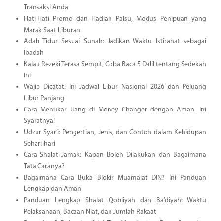
Transaksi Anda
Hati-Hati Promo dan Hadiah Palsu, Modus Penipuan yang
Marak Saat Liburan
Adab Tidur Sesuai Sunah: Jadikan Waktu Istirahat sebagai
Ibadah
Kalau Rezeki Terasa Sempit, Coba Baca 5 Dalil tentang Sedekah
Ini
Wajib Dicatat! Ini Jadwal Libur Nasional 2026 dan Peluang
Libur Panjang
Cara Menukar Uang di Money Changer dengan Aman. Ini
Syaratnya!
Udzur Syar’i: Pengertian, Jenis, dan Contoh dalam Kehidupan
Sehari-hari
Cara Shalat Jamak: Kapan Boleh Dilakukan dan Bagaimana
Tata Caranya?
Bagaimana Cara Buka Blokir Muamalat DIN? Ini Panduan
Lengkap dan Aman
Panduan Lengkap Shalat Qobliyah dan Ba’diyah: Waktu
Pelaksanaan, Bacaan Niat, dan Jumlah Rakaat