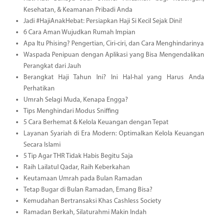
Kesehatan, & Keamanan Pribadi Anda
Jadi #HajiAnakHebat: Persiapkan Haji Si Kecil Sejak Dini!
6 Cara Aman Wujudkan Rumah Impian
Apa Itu Phising? Pengertian, Ciri-ciri, dan Cara Menghindarinya
Waspada Penipuan dengan Aplikasi yang Bisa Mengendalikan
Perangkat dari Jauh
Berangkat Haji Tahun Ini? Ini Hal-hal yang Harus Anda
Perhatikan
Umrah Selagi Muda, Kenapa Engga?
Tips Menghindari Modus Sniffing
5 Cara Berhemat & Kelola Keuangan dengan Tepat
Layanan Syariah di Era Modern: Optimalkan Kelola Keuangan
Secara Islami
5 Tip Agar THR Tidak Habis Begitu Saja
Raih Lailatul Qadar, Raih Keberkahan
Keutamaan Umrah pada Bulan Ramadan
Tetap Bugar di Bulan Ramadan, Emang Bisa?
Kemudahan Bertransaksi Khas Cashless Society
Ramadan Berkah, Silaturahmi Makin Indah