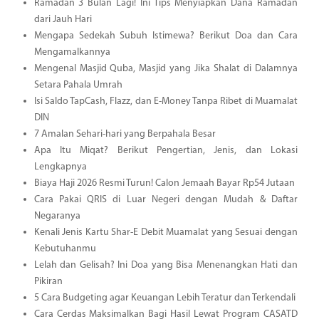
Ramadan 3 Bulan Lagi! Ini Tips Menyiapkan Dana Ramadan
dari Jauh Hari
Mengapa Sedekah Subuh Istimewa? Berikut Doa dan Cara
Mengamalkannya
Mengenal Masjid Quba, Masjid yang Jika Shalat di Dalamnya
Setara Pahala Umrah
Isi Saldo TapCash, Flazz, dan E-Money Tanpa Ribet di Muamalat
DIN
7 Amalan Sehari-hari yang Berpahala Besar
Apa Itu Miqat? Berikut Pengertian, Jenis, dan Lokasi
Lengkapnya
Biaya Haji 2026 Resmi Turun! Calon Jemaah Bayar Rp54 Jutaan
Cara Pakai QRIS di Luar Negeri dengan Mudah & Daftar
Negaranya
Kenali Jenis Kartu Shar-E Debit Muamalat yang Sesuai dengan
Kebutuhanmu
Lelah dan Gelisah? Ini Doa yang Bisa Menenangkan Hati dan
Pikiran
5 Cara Budgeting agar Keuangan Lebih Teratur dan Terkendali
Cara Cerdas Maksimalkan Bagi Hasil Lewat Program CASATD