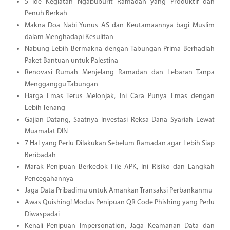
5 Ide Kegiatan Ngabuburit Ramadan yang Produktif dan
Penuh Berkah
Makna Doa Nabi Yunus AS dan Keutamaannya bagi Muslim
dalam Menghadapi Kesulitan
Nabung Lebih Bermakna dengan Tabungan Prima Berhadiah
Paket Bantuan untuk Palestina
Renovasi Rumah Menjelang Ramadan dan Lebaran Tanpa
Mengganggu Tabungan
Harga Emas Terus Melonjak, Ini Cara Punya Emas dengan
Lebih Tenang
Gajian Datang, Saatnya Investasi Reksa Dana Syariah Lewat
Muamalat DIN
7 Hal yang Perlu Dilakukan Sebelum Ramadan agar Lebih Siap
Beribadah
Marak Penipuan Berkedok File APK, Ini Risiko dan Langkah
Pencegahannya
Jaga Data Pribadimu untuk Amankan Transaksi Perbankanmu
Awas Quishing! Modus Penipuan QR Code Phishing yang Perlu
Diwaspadai
Kenali Penipuan Impersonation, Jaga Keamanan Data dan