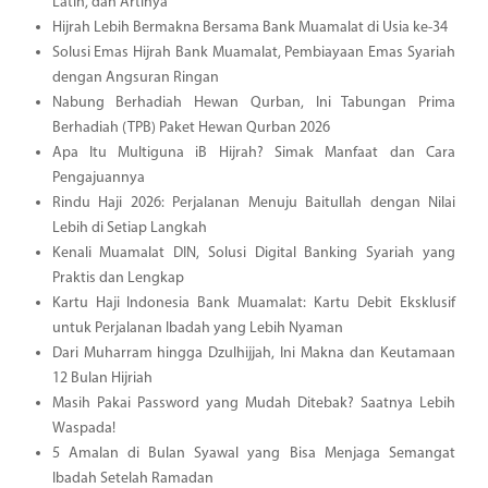
Latin, dan Artinya
Hijrah Lebih Bermakna Bersama Bank Muamalat di Usia ke-34
Solusi Emas Hijrah Bank Muamalat, Pembiayaan Emas Syariah
dengan Angsuran Ringan
Nabung Berhadiah Hewan Qurban, Ini Tabungan Prima
Berhadiah (TPB) Paket Hewan Qurban 2026
Apa Itu Multiguna iB Hijrah? Simak Manfaat dan Cara
Pengajuannya
Rindu Haji 2026: Perjalanan Menuju Baitullah dengan Nilai
Lebih di Setiap Langkah
Kenali Muamalat DIN, Solusi Digital Banking Syariah yang
Praktis dan Lengkap
Kartu Haji Indonesia Bank Muamalat: Kartu Debit Eksklusif
untuk Perjalanan Ibadah yang Lebih Nyaman
Dari Muharram hingga Dzulhijjah, Ini Makna dan Keutamaan
12 Bulan Hijriah
Masih Pakai Password yang Mudah Ditebak? Saatnya Lebih
Waspada!
5 Amalan di Bulan Syawal yang Bisa Menjaga Semangat
Ibadah Setelah Ramadan