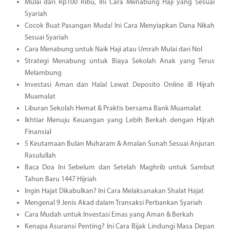
Mulai dari Rp100 Ribu, Ini Cara Menabung Haji yang Sesuai
Syariah
Cocok Buat Pasangan Muda! Ini Cara Menyiapkan Dana Nikah
Sesuai Syariah
Cara Menabung untuk Naik Haji atau Umrah Mulai dari Nol
Strategi Menabung untuk Biaya Sekolah Anak yang Terus
Melambung
Investasi Aman dan Halal Lewat Deposito Online iB Hijrah
Muamalat
Liburan Sekolah Hemat & Praktis bersama Bank Muamalat
Ikhtiar Menuju Keuangan yang Lebih Berkah dengan Hijrah
Finansial
5 Keutamaan Bulan Muharam & Amalan Sunah Sesuai Anjuran
Rasulullah
Baca Doa Ini Sebelum dan Setelah Maghrib untuk Sambut
Tahun Baru 1447 Hijriah
Ingin Hajat Dikabulkan? Ini Cara Melaksanakan Shalat Hajat
Mengenal 9 Jenis Akad dalam Transaksi Perbankan Syariah
Cara Mudah untuk Investasi Emas yang Aman & Berkah
Kenapa Asuransi Penting? Ini Cara Bijak Lindungi Masa Depan