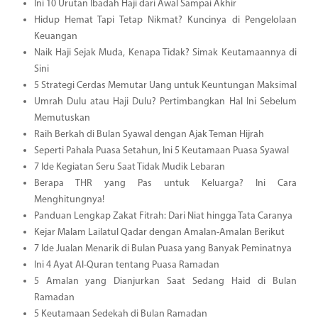
Ini 10 Urutan Ibadah Haji dari Awal Sampai Akhir
Hidup Hemat Tapi Tetap Nikmat? Kuncinya di Pengelolaan
Keuangan
Naik Haji Sejak Muda, Kenapa Tidak? Simak Keutamaannya di
Sini
5 Strategi Cerdas Memutar Uang untuk Keuntungan Maksimal
Umrah Dulu atau Haji Dulu? Pertimbangkan Hal Ini Sebelum
Memutuskan
Raih Berkah di Bulan Syawal dengan Ajak Teman Hijrah
Seperti Pahala Puasa Setahun, Ini 5 Keutamaan Puasa Syawal
7 Ide Kegiatan Seru Saat Tidak Mudik Lebaran
Berapa THR yang Pas untuk Keluarga? Ini Cara
Menghitungnya!
Panduan Lengkap Zakat Fitrah: Dari Niat hingga Tata Caranya
Kejar Malam Lailatul Qadar dengan Amalan-Amalan Berikut
7 Ide Jualan Menarik di Bulan Puasa yang Banyak Peminatnya
Ini 4 Ayat Al-Quran tentang Puasa Ramadan
5 Amalan yang Dianjurkan Saat Sedang Haid di Bulan
Ramadan
5 Keutamaan Sedekah di Bulan Ramadan