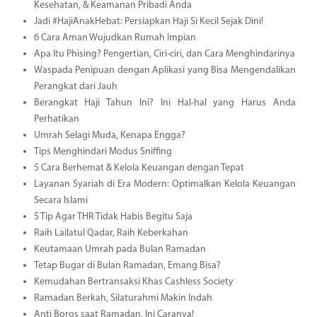
Kesehatan, & Keamanan Pribadi Anda
Jadi #HajiAnakHebat: Persiapkan Haji Si Kecil Sejak Dini!
6 Cara Aman Wujudkan Rumah Impian
Apa Itu Phising? Pengertian, Ciri-ciri, dan Cara Menghindarinya
Waspada Penipuan dengan Aplikasi yang Bisa Mengendalikan
Perangkat dari Jauh
Berangkat Haji Tahun Ini? Ini Hal-hal yang Harus Anda
Perhatikan
Umrah Selagi Muda, Kenapa Engga?
Tips Menghindari Modus Sniffing
5 Cara Berhemat & Kelola Keuangan dengan Tepat
Layanan Syariah di Era Modern: Optimalkan Kelola Keuangan
Secara Islami
5 Tip Agar THR Tidak Habis Begitu Saja
Raih Lailatul Qadar, Raih Keberkahan
Keutamaan Umrah pada Bulan Ramadan
Tetap Bugar di Bulan Ramadan, Emang Bisa?
Kemudahan Bertransaksi Khas Cashless Society
Ramadan Berkah, Silaturahmi Makin Indah
Anti Boros saat Ramadan, Ini Caranya!