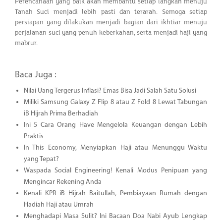
Perencanaan yang baik akan membantu setiap langkah menuju
Tanah Suci menjadi lebih pasti dan terarah. Semoga setiap
persiapan yang dilakukan menjadi bagian dari ikhtiar menuju
perjalanan suci yang penuh keberkahan, serta menjadi haji yang
mabrur.
Baca Juga :
Nilai Uang Tergerus Inflasi? Emas Bisa Jadi Salah Satu Solusi
Miliki Samsung Galaxy Z Flip 8 atau Z Fold 8 Lewat Tabungan
iB Hijrah Prima Berhadiah
Ini 5 Cara Orang Have Mengelola Keuangan dengan Lebih
Praktis
In This Economy, Menyiapkan Haji atau Menunggu Waktu
yang Tepat?
Waspada Social Engineering! Kenali Modus Penipuan yang
Mengincar Rekening Anda
Kenali KPR iB Hijrah Baitullah, Pembiayaan Rumah dengan
Hadiah Haji atau Umrah
Menghadapi Masa Sulit? Ini Bacaan Doa Nabi Ayub Lengkap