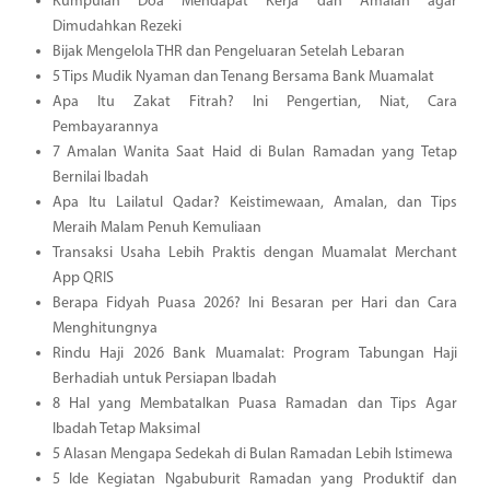
Kumpulan Doa Mendapat Kerja dan Amalan agar
Dimudahkan Rezeki
Bijak Mengelola THR dan Pengeluaran Setelah Lebaran
5 Tips Mudik Nyaman dan Tenang Bersama Bank Muamalat
Apa Itu Zakat Fitrah? Ini Pengertian, Niat, Cara
Pembayarannya
7 Amalan Wanita Saat Haid di Bulan Ramadan yang Tetap
Bernilai Ibadah
Apa Itu Lailatul Qadar? Keistimewaan, Amalan, dan Tips
Meraih Malam Penuh Kemuliaan
Transaksi Usaha Lebih Praktis dengan Muamalat Merchant
App QRIS
Berapa Fidyah Puasa 2026? Ini Besaran per Hari dan Cara
Menghitungnya
Rindu Haji 2026 Bank Muamalat: Program Tabungan Haji
Berhadiah untuk Persiapan Ibadah
8 Hal yang Membatalkan Puasa Ramadan dan Tips Agar
Ibadah Tetap Maksimal
5 Alasan Mengapa Sedekah di Bulan Ramadan Lebih Istimewa
5 Ide Kegiatan Ngabuburit Ramadan yang Produktif dan