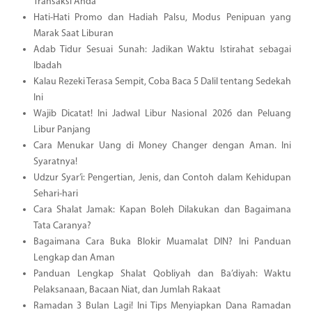
Transaksi Anda
Hati-Hati Promo dan Hadiah Palsu, Modus Penipuan yang
Marak Saat Liburan
Adab Tidur Sesuai Sunah: Jadikan Waktu Istirahat sebagai
Ibadah
Kalau Rezeki Terasa Sempit, Coba Baca 5 Dalil tentang Sedekah
Ini
Wajib Dicatat! Ini Jadwal Libur Nasional 2026 dan Peluang
Libur Panjang
Cara Menukar Uang di Money Changer dengan Aman. Ini
Syaratnya!
Udzur Syar’i: Pengertian, Jenis, dan Contoh dalam Kehidupan
Sehari-hari
Cara Shalat Jamak: Kapan Boleh Dilakukan dan Bagaimana
Tata Caranya?
Bagaimana Cara Buka Blokir Muamalat DIN? Ini Panduan
Lengkap dan Aman
Panduan Lengkap Shalat Qobliyah dan Ba’diyah: Waktu
Pelaksanaan, Bacaan Niat, dan Jumlah Rakaat
Ramadan 3 Bulan Lagi! Ini Tips Menyiapkan Dana Ramadan