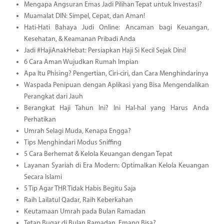
Mengapa Angsuran Emas Jadi Pilihan Tepat untuk Investasi?
Muamalat DIN: Simpel, Cepat, dan Aman!
Hati-Hati Bahaya Judi Online: Ancaman bagi Keuangan,
Kesehatan, & Keamanan Pribadi Anda
Jadi #HajiAnakHebat: Persiapkan Haji Si Kecil Sejak Dini!
6 Cara Aman Wujudkan Rumah Impian
Apa Itu Phising? Pengertian, Ciri-ciri, dan Cara Menghindarinya
Waspada Penipuan dengan Aplikasi yang Bisa Mengendalikan
Perangkat dari Jauh
Berangkat Haji Tahun Ini? Ini Hal-hal yang Harus Anda
Perhatikan
Umrah Selagi Muda, Kenapa Engga?
Tips Menghindari Modus Sniffing
5 Cara Berhemat & Kelola Keuangan dengan Tepat
Layanan Syariah di Era Modern: Optimalkan Kelola Keuangan
Secara Islami
5 Tip Agar THR Tidak Habis Begitu Saja
Raih Lailatul Qadar, Raih Keberkahan
Keutamaan Umrah pada Bulan Ramadan
Tetap Bugar di Bulan Ramadan, Emang Bisa?