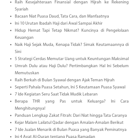
Raih Kesejahteraan Finansial dengan Hijrah ke Rekening
Syariah
Bacaan Niat Puasa Daud, Tata Cara, dan Manfaatnya
Ini 10 Urutan Ibadah Haji dari Awal Sampai Akhir
Hidup Hemat Tapi Tetap Nikmat? Kuncinya di Pengelolaan
Keuangan
Naik Haji Sejak Muda, Kenapa Tidak? Simak Keutamaannya di
Sini
5 Strategi Cerdas Memutar Uang untuk Keuntungan Maksimal
Umrah Dulu atau Haji Dulu? Pertimbangkan Hal Ini Sebelum
Memutuskan
Raih Berkah di Bulan Syawal dengan Ajak Teman Hijrah
Seperti Pahala Puasa Setahun, Ini 5 Keutamaan Puasa Syawal
7 Ide Kegiatan Seru Saat Tidak Mudik Lebaran
Berapa THR yang Pas untuk Keluarga? Ini Cara
Menghitungnya!
Panduan Lengkap Zakat Fitrah: Dari Niat hingga Tata Caranya
Kejar Malam Lailatul Qadar dengan Amalan-Amalan Berikut
7 Ide Jualan Menarik di Bulan Puasa yang Banyak Peminatnya
Ini 4 Ayat Al-Quran tentang Puasa Ramadan