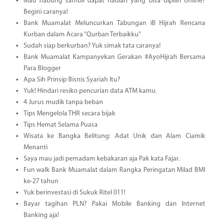
Mau nabung sambil dapat hadiah yang bisa dipilih online?
Begini caranya!
Bank Muamalat Meluncurkan Tabungan iB Hijrah Rencana
Kurban dalam Acara “Qurban Terbaikku”
Sudah siap berkurban? Yuk simak tata caranya!
Bank Muamalat Kampanyekan Gerakan #AyoHijrah Bersama
Para Blogger
Apa Sih Prinsip Bisnis Syariah Itu?
Yuk! Hindari resiko pencurian data ATM kamu
4 Jurus mudik tanpa beban
Tips Mengelola THR secara bijak
Tips Hemat Selama Puasa
Wisata ke Bangka Belitung: Adat Unik dan Alam Ciamik
Menanti
Saya mau jadi pemadam kebakaran aja Pak kata Fajar.
Fun walk Bank Muamalat dalam Rangka Peringatan Milad BMI
ke-27 tahun
Yuk berinvestasi di Sukuk Ritel 011!
Bayar tagihan PLN? Pakai Mobile Banking dan Internet
Banking aja!