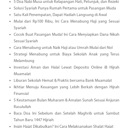
5 Doa Nabi Musa untuk Kelapangan Hati, Petunjuk, dan Rezeki
Solusi Syariah Punya Rumah Pertama untuk Pasangan Muda
Satu Kali Penempatan, Dapat Hadiah Langsung di Awal
Mulai dari Rp100 Ribu, Ini Cara Menabung Haji yang Sesuai
Syariah
Cocok Buat Pasangan Muda! Ini Cara Menyiapkan Dana Nikah
Sesuai Syariah
Cara Menabung untuk Naik Haji atau Umrah Mulai dari Nol
Strategi Menabung untuk Biaya Sekolah Anak yang Terus
Melambung
Investasi Aman dan Halal Lewat Deposito Online iB Hijrah
Muamalat
Liburan Sekolah Hemat & Praktis bersama Bank Muamalat
Ikhtiar Menuju Keuangan yang Lebih Berkah dengan Hijrah
Finansial
5 Keutamaan Bulan Muharam & Amalan Sunah Sesuai Anjuran
Rasulullah
Baca Doa Ini Sebelum dan Setelah Maghrib untuk Sambut
Tahun Baru 1447 Hijriah
Ingin Hajat Dikabulkan? Ini Cara Melaksanakan Shalat Hajat