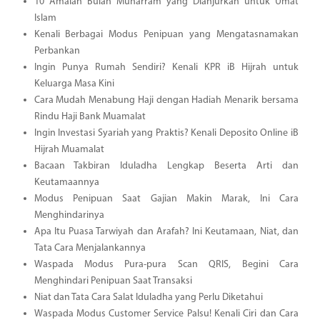
10 Amalan Bulan Muharram yang Dianjurkan untuk Umat
Islam
Kenali Berbagai Modus Penipuan yang Mengatasnamakan
Perbankan
Ingin Punya Rumah Sendiri? Kenali KPR iB Hijrah untuk
Keluarga Masa Kini
Cara Mudah Menabung Haji dengan Hadiah Menarik bersama
Rindu Haji Bank Muamalat
Ingin Investasi Syariah yang Praktis? Kenali Deposito Online iB
Hijrah Muamalat
Bacaan Takbiran Iduladha Lengkap Beserta Arti dan
Keutamaannya
Modus Penipuan Saat Gajian Makin Marak, Ini Cara
Menghindarinya
Apa Itu Puasa Tarwiyah dan Arafah? Ini Keutamaan, Niat, dan
Tata Cara Menjalankannya
Waspada Modus Pura-pura Scan QRIS, Begini Cara
Menghindari Penipuan Saat Transaksi
Niat dan Tata Cara Salat Iduladha yang Perlu Diketahui
Waspada Modus Customer Service Palsu! Kenali Ciri dan Cara