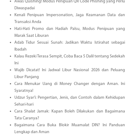
Awas Quishing! Modus Penipuan QR Code Phishing yang Perlu
Diwaspadai
Kenali Penipuan Impersonation, Jaga Keamanan Data dan
Transaksi Anda
Hati-Hati Promo dan Hadiah Palsu, Modus Penipuan yang
Marak Saat Liburan
Adab Tidur Sesuai Sunah: Jadikan Waktu Istirahat sebagai
Ibadah
Kalau Rezeki Terasa Sempit, Coba Baca 5 Dalil tentang Sedekah
Ini
Wajib Dicatat! Ini Jadwal Libur Nasional 2026 dan Peluang
Libur Panjang
Cara Menukar Uang di Money Changer dengan Aman. Ini
Syaratnya!
Udzur Syar’i: Pengertian, Jenis, dan Contoh dalam Kehidupan
Sehari-hari
Cara Shalat Jamak: Kapan Boleh Dilakukan dan Bagaimana
Tata Caranya?
Bagaimana Cara Buka Blokir Muamalat DIN? Ini Panduan
Lengkap dan Aman