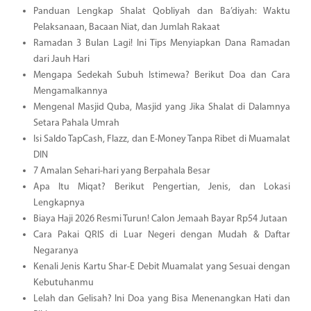
Panduan Lengkap Shalat Qobliyah dan Ba’diyah: Waktu
Pelaksanaan, Bacaan Niat, dan Jumlah Rakaat
Ramadan 3 Bulan Lagi! Ini Tips Menyiapkan Dana Ramadan
dari Jauh Hari
Mengapa Sedekah Subuh Istimewa? Berikut Doa dan Cara
Mengamalkannya
Mengenal Masjid Quba, Masjid yang Jika Shalat di Dalamnya
Setara Pahala Umrah
Isi Saldo TapCash, Flazz, dan E-Money Tanpa Ribet di Muamalat
DIN
7 Amalan Sehari-hari yang Berpahala Besar
Apa Itu Miqat? Berikut Pengertian, Jenis, dan Lokasi
Lengkapnya
Biaya Haji 2026 Resmi Turun! Calon Jemaah Bayar Rp54 Jutaan
Cara Pakai QRIS di Luar Negeri dengan Mudah & Daftar
Negaranya
Kenali Jenis Kartu Shar-E Debit Muamalat yang Sesuai dengan
Kebutuhanmu
Lelah dan Gelisah? Ini Doa yang Bisa Menenangkan Hati dan