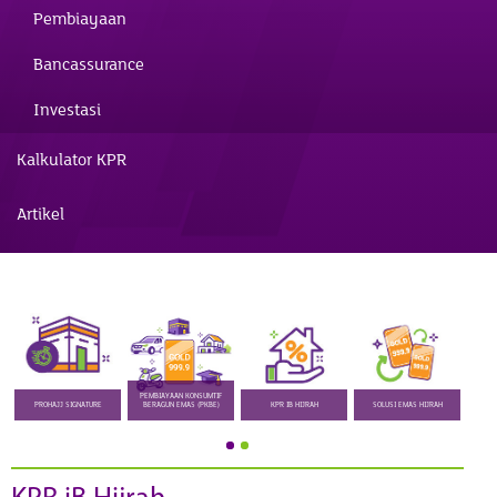
Pembiayaan
Bancassurance
Investasi
Kalkulator KPR
Artikel
PEMBIAYAAN KONSUMTIF
PROHAJJ SIGNATURE
BERAGUN EMAS (PKBE)
KPR IB HIJRAH
SOLUSI EMAS HIJRAH