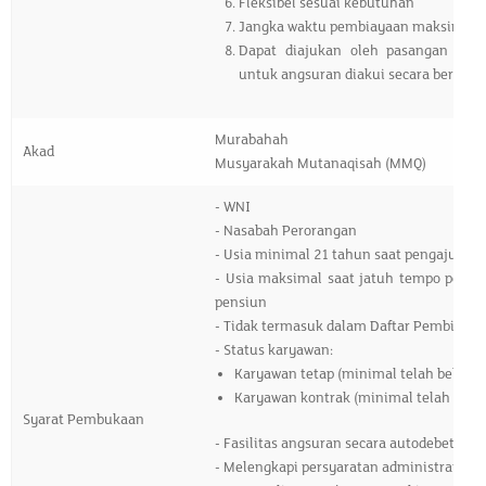
Fleksibel sesuai kebutuhan
Jangka waktu pembiayaan maksimal 
Dapat diajukan oleh pasangan suam
untuk angsuran diakui secara bersama
Murabahah
Akad
Musyarakah Mutanaqisah (MMQ)
- WNI
- Nasabah Perorangan
- Usia minimal 21 tahun saat pengajuan 
- Usia maksimal saat jatuh tempo pembi
pensiun
- Tidak termasuk dalam Daftar Pembiaya
- Status karyawan:
Karyawan tetap (minimal telah bekerja
Karyawan kontrak (minimal telah beker
Syarat Pembukaan
- Fasilitas angsuran secara autodebet da
- Melengkapi persyaratan administratif p