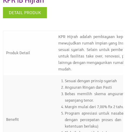
KPR iB Hijrah
DETAIL PRODUK
KPR Hijrah adalah pembiayaan kepemi
mewujudkan rumah impian yang InshaAll
sesuai syariah. Selain untuk pembelia
Produk Detail
untuk fasilitas take over, renovasi, pe
lainnya dengan mengagunkan rumah. Ang
mudah.
Sesuai dengan prinsip syariah
Angsuran Ringan dan Pasti
Bebas memilih skema angsuran deng
sepanjang tenor.
Margin mulai dari
7,00% fix 2 tahun
efe
Program apresiasi untuk nasabah lo
Benefit
dengan percepatan proses dan persy
ketentuan berlaku)