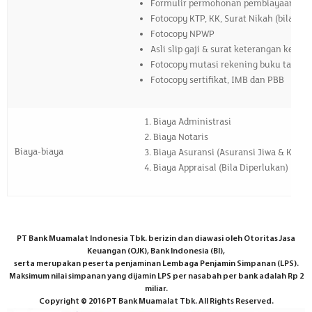
Formulir permohonan pembiayaan untu
Fotocopy KTP, KK, Surat Nikah (bila su
Fotocopy NPWP
Asli slip gaji & surat keterangan kerja
Fotocopy mutasi rekening buku tabunga
Fotocopy sertifikat, IMB dan PBB
Biaya Administrasi
Biaya Notaris
Biaya-biaya
Biaya Asuransi (Asuransi Jiwa & Kebak
Biaya Appraisal (Bila Diperlukan)
PT Bank Muamalat Indonesia Tbk. berizin dan diawasi oleh Otoritas Jasa
Keuangan (OJK), Bank Indonesia (BI),
serta merupakan peserta penjaminan Lembaga Penjamin Simpanan (LPS).
Maksimum nilai simpanan yang dijamin LPS per nasabah per bank adalah Rp 2
miliar.
Copyright © 2016 PT Bank Muamalat Tbk. All Rights Reserved.