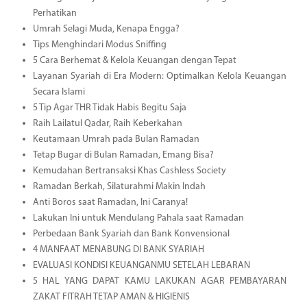
Perhatikan
Umrah Selagi Muda, Kenapa Engga?
Tips Menghindari Modus Sniffing
5 Cara Berhemat & Kelola Keuangan dengan Tepat
Layanan Syariah di Era Modern: Optimalkan Kelola Keuangan
Secara Islami
5 Tip Agar THR Tidak Habis Begitu Saja
Raih Lailatul Qadar, Raih Keberkahan
Keutamaan Umrah pada Bulan Ramadan
Tetap Bugar di Bulan Ramadan, Emang Bisa?
Kemudahan Bertransaksi Khas Cashless Society
Ramadan Berkah, Silaturahmi Makin Indah
Anti Boros saat Ramadan, Ini Caranya!
Lakukan Ini untuk Mendulang Pahala saat Ramadan
Perbedaan Bank Syariah dan Bank Konvensional
4 MANFAAT MENABUNG DI BANK SYARIAH
EVALUASI KONDISI KEUANGANMU SETELAH LEBARAN
5 HAL YANG DAPAT KAMU LAKUKAN AGAR PEMBAYARAN
ZAKAT FITRAH TETAP AMAN & HIGIENIS