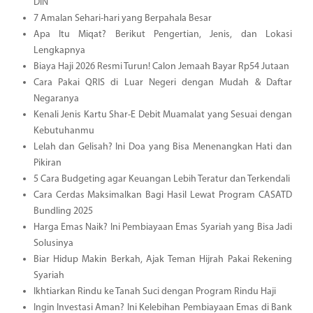
DIN
7 Amalan Sehari-hari yang Berpahala Besar
Apa Itu Miqat? Berikut Pengertian, Jenis, dan Lokasi
Lengkapnya
Biaya Haji 2026 Resmi Turun! Calon Jemaah Bayar Rp54 Jutaan
Cara Pakai QRIS di Luar Negeri dengan Mudah & Daftar
Negaranya
Kenali Jenis Kartu Shar-E Debit Muamalat yang Sesuai dengan
Kebutuhanmu
Lelah dan Gelisah? Ini Doa yang Bisa Menenangkan Hati dan
Pikiran
5 Cara Budgeting agar Keuangan Lebih Teratur dan Terkendali
Cara Cerdas Maksimalkan Bagi Hasil Lewat Program CASATD
Bundling 2025
Harga Emas Naik? Ini Pembiayaan Emas Syariah yang Bisa Jadi
Solusinya
Biar Hidup Makin Berkah, Ajak Teman Hijrah Pakai Rekening
Syariah
Ikhtiarkan Rindu ke Tanah Suci dengan Program Rindu Haji
Ingin Investasi Aman? Ini Kelebihan Pembiayaan Emas di Bank