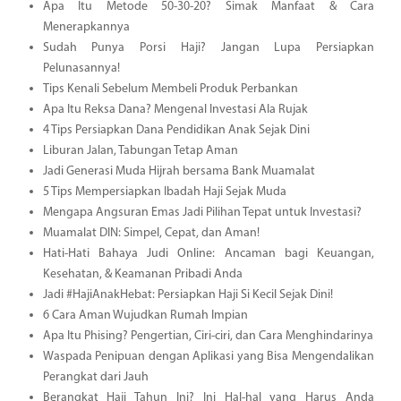
Apa Itu Metode 50-30-20? Simak Manfaat & Cara
Menerapkannya
Sudah Punya Porsi Haji? Jangan Lupa Persiapkan
Pelunasannya!
Tips Kenali Sebelum Membeli Produk Perbankan
Apa Itu Reksa Dana? Mengenal Investasi Ala Rujak
4 Tips Persiapkan Dana Pendidikan Anak Sejak Dini
Liburan Jalan, Tabungan Tetap Aman
Jadi Generasi Muda Hijrah bersama Bank Muamalat
5 Tips Mempersiapkan Ibadah Haji Sejak Muda
Mengapa Angsuran Emas Jadi Pilihan Tepat untuk Investasi?
Muamalat DIN: Simpel, Cepat, dan Aman!
Hati-Hati Bahaya Judi Online: Ancaman bagi Keuangan,
Kesehatan, & Keamanan Pribadi Anda
Jadi #HajiAnakHebat: Persiapkan Haji Si Kecil Sejak Dini!
6 Cara Aman Wujudkan Rumah Impian
Apa Itu Phising? Pengertian, Ciri-ciri, dan Cara Menghindarinya
Waspada Penipuan dengan Aplikasi yang Bisa Mengendalikan
Perangkat dari Jauh
Berangkat Haji Tahun Ini? Ini Hal-hal yang Harus Anda