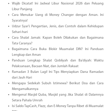
Wajib Dicatat! Ini Jadwal Libur Nasional 2026 dan Peluang
Libur Panjang
Cara Menukar Uang di Money Changer dengan Aman. Ini
Syaratnya!
Udzur Syar’i: Pengertian, Jenis, dan Contoh dalam Kehidupan
Sehari-hari
Cara Shalat Jamak: Kapan Boleh Dilakukan dan Bagaimana
Tata Caranya?
Bagaimana Cara Buka Blokir Muamalat DIN? Ini Panduan
Lengkap dan Aman
Panduan Lengkap Shalat Qobliyah dan Ba’diyah: Waktu
Pelaksanaan, Bacaan Niat, dan Jumlah Rakaat
Ramadan 3 Bulan Lagi! Ini Tips Menyiapkan Dana Ramadan
dari Jauh Hari
Mengapa Sedekah Subuh Istimewa? Berikut Doa dan Cara
Mengamalkannya
Mengenal Masjid Quba, Masjid yang Jika Shalat di Dalamnya
Setara Pahala Umrah
Isi Saldo TapCash, Flazz, dan E-Money Tanpa Ribet di Muamalat