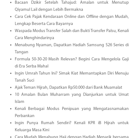
Bacaan Dzikir Setelah Tahajud: Amalan untuk Menutup
Qiyamul Lail dengan Lebih Bermakna
Cara Cek Pajak Kendaraan Online dan Offline dengan Mudah,
Lengkap Beserta Cara Bayarnya
Waspada Modus Transfer Salah dan Bukti Transfer Palsu, Kenali
Cara Menghindarinya
Menabung Nyaman, Dapatkan Hadiah Samsung S26 Series di
Tangan
Formula 50-30-20 Masih Relevan? Begini Cara Mengelola Gaji
di Era Serba Mahal
Ingin Umrah Tahun Ini? Simak Kiat Memantapkan Diri Menuju
Tanah Suci
Ajak Teman Hijrah, Dapatkan Rp50.000 dari Bank Muamalat
10 Amalan Bulan Muharram yang Dianjurkan untuk Umat
Islam
Kenali Berbagai Modus Penipuan yang Mengatasnamakan
Perbankan
Ingin Punya Rumah Sendiri? Kenali KPR iB Hijrah untuk
Keluarga Masa Kini
Cara Mudah Menabung Haji dengan Hadiah Menarik bersama