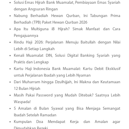
Solusi Emas Hijrah Bank Muamalat, Pembiayaan Emas Syariah
dengan Angsuran Ringan
Nabung Berhadiah Hewan Qurban, Ini Tabungan Prima
Berhadiah (TPB) Paket Hewan Qurban 2026
Apa Itu Multiguna iB Hijrah? Simak Manfaat dan Cara
Pengajuannya
Rindu Haji 2026: Perjalanan Menuju Baitullah dengan Nilai
Lebih di Setiap Langkah
Kenali Muamalat DIN, Solusi Digital Banking Syariah yang
Praktis dan Lengkap
Kartu Haji Indonesia Bank Muamalat: Kartu Debit Eksklusif
untuk Perjalanan Ibadah yang Lebih Nyaman
Dari Muharram hingga Dzulhijjah, Ini Makna dan Keutamaan
12 Bulan Hijriah
Masih Pakai Password yang Mudah Ditebak? Saatnya Lebih
Waspada!
5 Amalan di Bulan Syawal yang Bisa Menjaga Semangat
Ibadah Setelah Ramadan
Kumpulan Doa Mendapat Kerja dan Amalan agar
Dimudahkan Rezeki