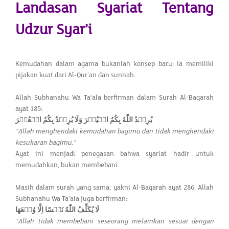
Landasan Syariat Tentang
Udzur Syar’i
Kemudahan dalam agama bukanlah konsep baru; ia memiliki
pijakan kuat dari Al-Qur’an dan sunnah.
Allah Subhanahu Wa Ta'ala berfirman dalam Surah Al-Baqarah
ayat 185:
يُرِيۡدُ اللّٰهُ بِکُمُ الۡيُسۡرَ وَلَا يُرِيۡدُ بِکُمُ الۡعُسۡرَ
“Allah menghendaki kemudahan bagimu dan tidak menghendaki
kesukaran bagimu.”
Ayat ini menjadi penegasan bahwa syariat hadir untuk
memudahkan, bukan membebani.
Masih dalam surah yang sama, yakni Al-Baqarah ayat 286, Allah
Subhanahu Wa Ta’ala juga berfirman:
لَا يُكَلِّفُ اللّٰهُ نَفۡسًا اِلَّا وُسۡعَهَا ​
“Allah tidak membebani seseorang melainkan sesuai dengan