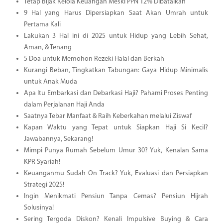
Tetap Bijak Kelola Keuangan Meski PPN 12% Dibatalkan
9 Hal yang Harus Dipersiapkan Saat Akan Umrah untuk
Pertama Kali
Lakukan 3 Hal ini di 2025 untuk Hidup yang Lebih Sehat,
Aman, & Tenang
5 Doa untuk Memohon Rezeki Halal dan Berkah
Kurangi Beban, Tingkatkan Tabungan: Gaya Hidup Minimalis
untuk Anak Muda
Apa Itu Embarkasi dan Debarkasi Haji? Pahami Proses Penting
dalam Perjalanan Haji Anda
Saatnya Tebar Manfaat & Raih Keberkahan melalui Ziswaf
Kapan Waktu yang Tepat untuk Siapkan Haji Si Kecil?
Jawabannya, Sekarang!
Mimpi Punya Rumah Sebelum Umur 30? Yuk, Kenalan Sama
KPR Syariah!
Keuanganmu Sudah On Track? Yuk, Evaluasi dan Persiapkan
Strategi 2025!
Ingin Menikmati Pensiun Tanpa Cemas? Pensiun Hijrah
Solusinya!
Sering Tergoda Diskon? Kenali Impulsive Buying & Cara