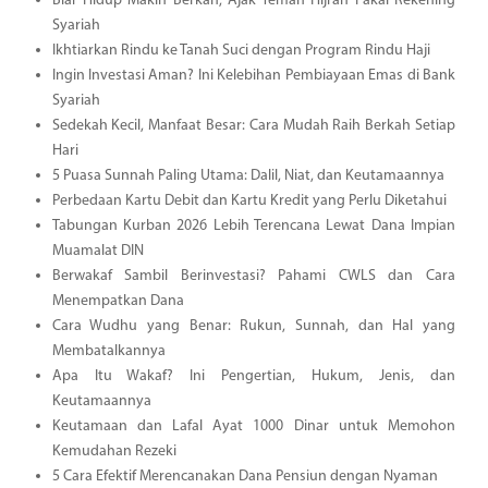
Biar Hidup Makin Berkah, Ajak Teman Hijrah Pakai Rekening
Syariah
Ikhtiarkan Rindu ke Tanah Suci dengan Program Rindu Haji
Ingin Investasi Aman? Ini Kelebihan Pembiayaan Emas di Bank
Syariah
Sedekah Kecil, Manfaat Besar: Cara Mudah Raih Berkah Setiap
Hari
5 Puasa Sunnah Paling Utama: Dalil, Niat, dan Keutamaannya
Perbedaan Kartu Debit dan Kartu Kredit yang Perlu Diketahui
Tabungan Kurban 2026 Lebih Terencana Lewat Dana Impian
Muamalat DIN
Berwakaf Sambil Berinvestasi? Pahami CWLS dan Cara
Menempatkan Dana
Cara Wudhu yang Benar: Rukun, Sunnah, dan Hal yang
Membatalkannya
Apa Itu Wakaf? Ini Pengertian, Hukum, Jenis, dan
Keutamaannya
Keutamaan dan Lafal Ayat 1000 Dinar untuk Memohon
Kemudahan Rezeki
5 Cara Efektif Merencanakan Dana Pensiun dengan Nyaman