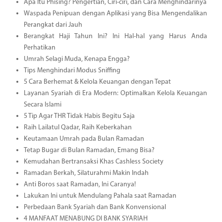
Apa Itu Phising? Pengertian, Ciri-ciri, dan Cara Menghindarinya
Waspada Penipuan dengan Aplikasi yang Bisa Mengendalikan
Perangkat dari Jauh
Berangkat Haji Tahun Ini? Ini Hal-hal yang Harus Anda
Perhatikan
Umrah Selagi Muda, Kenapa Engga?
Tips Menghindari Modus Sniffing
5 Cara Berhemat & Kelola Keuangan dengan Tepat
Layanan Syariah di Era Modern: Optimalkan Kelola Keuangan
Secara Islami
5 Tip Agar THR Tidak Habis Begitu Saja
Raih Lailatul Qadar, Raih Keberkahan
Keutamaan Umrah pada Bulan Ramadan
Tetap Bugar di Bulan Ramadan, Emang Bisa?
Kemudahan Bertransaksi Khas Cashless Society
Ramadan Berkah, Silaturahmi Makin Indah
Anti Boros saat Ramadan, Ini Caranya!
Lakukan Ini untuk Mendulang Pahala saat Ramadan
Perbedaan Bank Syariah dan Bank Konvensional
4 MANFAAT MENABUNG DI BANK SYARIAH