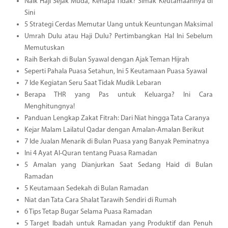
Naik Haji Sejak Muda, Kenapa Tidak? Simak Keutamaannya di
Sini
5 Strategi Cerdas Memutar Uang untuk Keuntungan Maksimal
Umrah Dulu atau Haji Dulu? Pertimbangkan Hal Ini Sebelum
Memutuskan
Raih Berkah di Bulan Syawal dengan Ajak Teman Hijrah
Seperti Pahala Puasa Setahun, Ini 5 Keutamaan Puasa Syawal
7 Ide Kegiatan Seru Saat Tidak Mudik Lebaran
Berapa THR yang Pas untuk Keluarga? Ini Cara
Menghitungnya!
Panduan Lengkap Zakat Fitrah: Dari Niat hingga Tata Caranya
Kejar Malam Lailatul Qadar dengan Amalan-Amalan Berikut
7 Ide Jualan Menarik di Bulan Puasa yang Banyak Peminatnya
Ini 4 Ayat Al-Quran tentang Puasa Ramadan
5 Amalan yang Dianjurkan Saat Sedang Haid di Bulan
Ramadan
5 Keutamaan Sedekah di Bulan Ramadan
Niat dan Tata Cara Shalat Tarawih Sendiri di Rumah
6 Tips Tetap Bugar Selama Puasa Ramadan
5 Target Ibadah untuk Ramadan yang Produktif dan Penuh