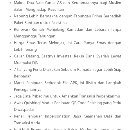
Makna Doa Nabi Yunus AS dan Keutamaannya bagi Muslim
dalam Menghadapi Kesulitan
Nabung Lebih Bermakna dengan Tabungan Prima Berhadiah
Paket Bantuan untuk Palestina
Renovasi Rumah Menjelang Ramadan dan Lebaran Tanpa
Mengganggu Tabungan
Harga Emas Terus Melonjak, Ini Cara Punya Emas dengan
Lebih Tenang
Gajian Datang, Saatnya Investasi Reksa Dana Syariah Lewat
Muamalat DIN
7 Hal yang Perlu Dilakukan Sebelum Ramadan agar Lebih Siap
Beribadah
Marak Penipuan Berkedok File APK, Ini Risiko dan Langkah
Pencegahannya
Jaga Data Pribadimu untuk Amankan Transaksi Perbankanmu
Awas Quishing! Modus Penipuan QR Code Phishing yang Perlu
Diwaspadai
Kenali Penipuan Impersonation, Jaga Keamanan Data dan
Transaksi Anda
Hati-Hati Promo dan Hadiah Palsu, Modus Penipuan yang