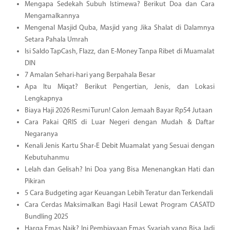
Mengapa Sedekah Subuh Istimewa? Berikut Doa dan Cara
Mengamalkannya
Mengenal Masjid Quba, Masjid yang Jika Shalat di Dalamnya
Setara Pahala Umrah
Isi Saldo TapCash, Flazz, dan E-Money Tanpa Ribet di Muamalat
DIN
7 Amalan Sehari-hari yang Berpahala Besar
Apa Itu Miqat? Berikut Pengertian, Jenis, dan Lokasi
Lengkapnya
Biaya Haji 2026 Resmi Turun! Calon Jemaah Bayar Rp54 Jutaan
Cara Pakai QRIS di Luar Negeri dengan Mudah & Daftar
Negaranya
Kenali Jenis Kartu Shar-E Debit Muamalat yang Sesuai dengan
Kebutuhanmu
Lelah dan Gelisah? Ini Doa yang Bisa Menenangkan Hati dan
Pikiran
5 Cara Budgeting agar Keuangan Lebih Teratur dan Terkendali
Cara Cerdas Maksimalkan Bagi Hasil Lewat Program CASATD
Bundling 2025
Harga Emas Naik? Ini Pembiayaan Emas Syariah yang Bisa Jadi