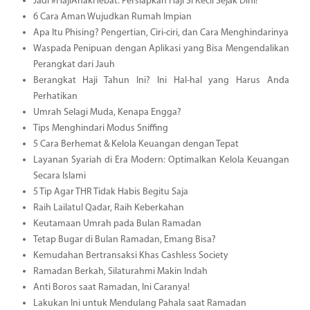
Jadi #HajiAnakHebat: Persiapkan Haji Si Kecil Sejak Dini!
6 Cara Aman Wujudkan Rumah Impian
Apa Itu Phising? Pengertian, Ciri-ciri, dan Cara Menghindarinya
Waspada Penipuan dengan Aplikasi yang Bisa Mengendalikan
Perangkat dari Jauh
Berangkat Haji Tahun Ini? Ini Hal-hal yang Harus Anda
Perhatikan
Umrah Selagi Muda, Kenapa Engga?
Tips Menghindari Modus Sniffing
5 Cara Berhemat & Kelola Keuangan dengan Tepat
Layanan Syariah di Era Modern: Optimalkan Kelola Keuangan
Secara Islami
5 Tip Agar THR Tidak Habis Begitu Saja
Raih Lailatul Qadar, Raih Keberkahan
Keutamaan Umrah pada Bulan Ramadan
Tetap Bugar di Bulan Ramadan, Emang Bisa?
Kemudahan Bertransaksi Khas Cashless Society
Ramadan Berkah, Silaturahmi Makin Indah
Anti Boros saat Ramadan, Ini Caranya!
Lakukan Ini untuk Mendulang Pahala saat Ramadan