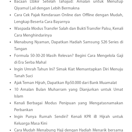
Bacaan Dzikir Setelah Tahajud: Amalan untuk Menutup
Qiyamul Lail dengan Lebih Bermakna
Cara Cek Pajak Kendaraan Online dan Offline dengan Mudah,
Lengkap Beserta Cara Bayarnya
Waspada Modus Transfer Salah dan Bukti Transfer Palsu, Kenali
Cara Menghindarinya
Menabung Nyaman, Dapatkan Hadiah Samsung S26 Series di
Tangan
Formula 50-30-20 Masih Relevan? Begini Cara Mengelola Gaji
di Era Serba Mahal
Ingin Umrah Tahun Ini? Simak Kiat Memantapkan Diri Menuju
Tanah Suci
Ajak Teman Hijrah, Dapatkan Rp50.000 dari Bank Muamalat
10 Amalan Bulan Muharram yang Dianjurkan untuk Umat
Islam
Kenali Berbagai Modus Penipuan yang Mengatasnamakan
Perbankan
Ingin Punya Rumah Sendiri? Kenali KPR iB Hijrah untuk
Keluarga Masa Kini
Cara Mudah Menabung Haji dengan Hadiah Menarik bersama