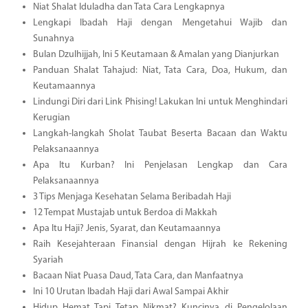
Niat Shalat Iduladha dan Tata Cara Lengkapnya
Lengkapi Ibadah Haji dengan Mengetahui Wajib dan
Sunahnya
Bulan Dzulhijjah, Ini 5 Keutamaan & Amalan yang Dianjurkan
Panduan Shalat Tahajud: Niat, Tata Cara, Doa, Hukum, dan
Keutamaannya
Lindungi Diri dari Link Phising! Lakukan Ini untuk Menghindari
Kerugian
Langkah-langkah Sholat Taubat Beserta Bacaan dan Waktu
Pelaksanaannya
Apa Itu Kurban? Ini Penjelasan Lengkap dan Cara
Pelaksanaannya
3 Tips Menjaga Kesehatan Selama Beribadah Haji
12 Tempat Mustajab untuk Berdoa di Makkah
Apa Itu Haji? Jenis, Syarat, dan Keutamaannya
Raih Kesejahteraan Finansial dengan Hijrah ke Rekening
Syariah
Bacaan Niat Puasa Daud, Tata Cara, dan Manfaatnya
Ini 10 Urutan Ibadah Haji dari Awal Sampai Akhir
Hidup Hemat Tapi Tetap Nikmat? Kuncinya di Pengelolaan