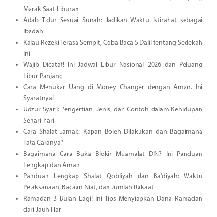
Marak Saat Liburan
Adab Tidur Sesuai Sunah: Jadikan Waktu Istirahat sebagai
Ibadah
Kalau Rezeki Terasa Sempit, Coba Baca 5 Dalil tentang Sedekah
Ini
Wajib Dicatat! Ini Jadwal Libur Nasional 2026 dan Peluang
Libur Panjang
Cara Menukar Uang di Money Changer dengan Aman. Ini
Syaratnya!
Udzur Syar’i: Pengertian, Jenis, dan Contoh dalam Kehidupan
Sehari-hari
Cara Shalat Jamak: Kapan Boleh Dilakukan dan Bagaimana
Tata Caranya?
Bagaimana Cara Buka Blokir Muamalat DIN? Ini Panduan
Lengkap dan Aman
Panduan Lengkap Shalat Qobliyah dan Ba’diyah: Waktu
Pelaksanaan, Bacaan Niat, dan Jumlah Rakaat
Ramadan 3 Bulan Lagi! Ini Tips Menyiapkan Dana Ramadan
dari Jauh Hari