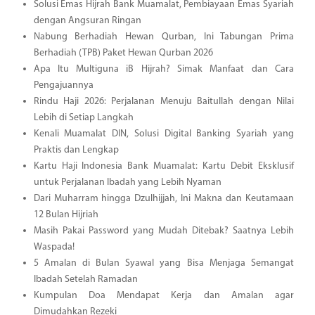
Solusi Emas Hijrah Bank Muamalat, Pembiayaan Emas Syariah
dengan Angsuran Ringan
Nabung Berhadiah Hewan Qurban, Ini Tabungan Prima
Berhadiah (TPB) Paket Hewan Qurban 2026
Apa Itu Multiguna iB Hijrah? Simak Manfaat dan Cara
Pengajuannya
Rindu Haji 2026: Perjalanan Menuju Baitullah dengan Nilai
Lebih di Setiap Langkah
Kenali Muamalat DIN, Solusi Digital Banking Syariah yang
Praktis dan Lengkap
Kartu Haji Indonesia Bank Muamalat: Kartu Debit Eksklusif
untuk Perjalanan Ibadah yang Lebih Nyaman
Dari Muharram hingga Dzulhijjah, Ini Makna dan Keutamaan
12 Bulan Hijriah
Masih Pakai Password yang Mudah Ditebak? Saatnya Lebih
Waspada!
5 Amalan di Bulan Syawal yang Bisa Menjaga Semangat
Ibadah Setelah Ramadan
Kumpulan Doa Mendapat Kerja dan Amalan agar
Dimudahkan Rezeki