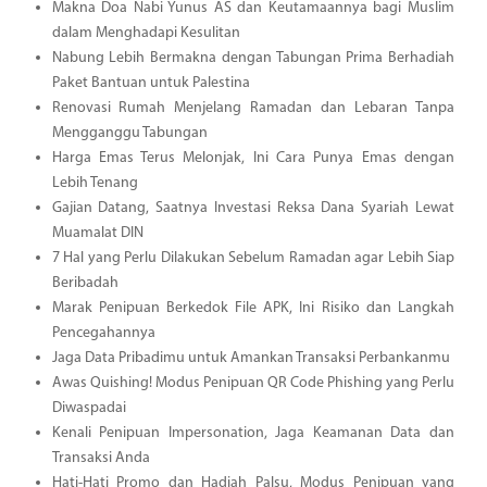
Makna Doa Nabi Yunus AS dan Keutamaannya bagi Muslim
dalam Menghadapi Kesulitan
Nabung Lebih Bermakna dengan Tabungan Prima Berhadiah
Paket Bantuan untuk Palestina
Renovasi Rumah Menjelang Ramadan dan Lebaran Tanpa
Mengganggu Tabungan
Harga Emas Terus Melonjak, Ini Cara Punya Emas dengan
Lebih Tenang
Gajian Datang, Saatnya Investasi Reksa Dana Syariah Lewat
Muamalat DIN
7 Hal yang Perlu Dilakukan Sebelum Ramadan agar Lebih Siap
Beribadah
Marak Penipuan Berkedok File APK, Ini Risiko dan Langkah
Pencegahannya
Jaga Data Pribadimu untuk Amankan Transaksi Perbankanmu
Awas Quishing! Modus Penipuan QR Code Phishing yang Perlu
Diwaspadai
Kenali Penipuan Impersonation, Jaga Keamanan Data dan
Transaksi Anda
Hati-Hati Promo dan Hadiah Palsu, Modus Penipuan yang