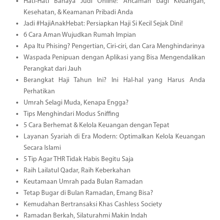
Hati-Hati Bahaya Judi Online: Ancaman bagi Keuangan,
Kesehatan, & Keamanan Pribadi Anda
Jadi #HajiAnakHebat: Persiapkan Haji Si Kecil Sejak Dini!
6 Cara Aman Wujudkan Rumah Impian
Apa Itu Phising? Pengertian, Ciri-ciri, dan Cara Menghindarinya
Waspada Penipuan dengan Aplikasi yang Bisa Mengendalikan
Perangkat dari Jauh
Berangkat Haji Tahun Ini? Ini Hal-hal yang Harus Anda
Perhatikan
Umrah Selagi Muda, Kenapa Engga?
Tips Menghindari Modus Sniffing
5 Cara Berhemat & Kelola Keuangan dengan Tepat
Layanan Syariah di Era Modern: Optimalkan Kelola Keuangan
Secara Islami
5 Tip Agar THR Tidak Habis Begitu Saja
Raih Lailatul Qadar, Raih Keberkahan
Keutamaan Umrah pada Bulan Ramadan
Tetap Bugar di Bulan Ramadan, Emang Bisa?
Kemudahan Bertransaksi Khas Cashless Society
Ramadan Berkah, Silaturahmi Makin Indah