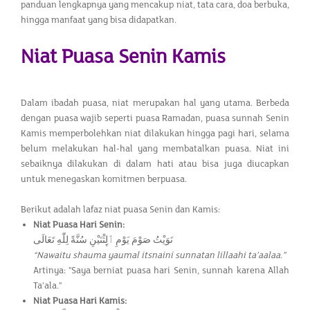
panduan lengkapnya yang mencakup niat, tata cara, doa berbuka,
hingga manfaat yang bisa didapatkan.
Niat Puasa Senin Kamis
Dalam ibadah puasa, niat merupakan hal yang utama. Berbeda
dengan puasa wajib seperti puasa Ramadan, puasa sunnah Senin
Kamis memperbolehkan niat dilakukan hingga pagi hari, selama
belum melakukan hal-hal yang membatalkan puasa. Niat ini
sebaiknya dilakukan di dalam hati atau bisa juga diucapkan
untuk menegaskan komitmen berpuasa.
Berikut adalah lafaz niat puasa Senin dan Kamis:
Niat Puasa Hari Senin:
نَوَيْتُ صَوْمَ يَوْمِ ٱلِٕثْنَيْنِ سُنَّةً لِلّٰهِ تَعَالَى
“Nawaitu shauma yaumal itsnaini sunnatan lillaahi ta’aalaa.”
Artinya: "Saya berniat puasa hari Senin, sunnah karena Allah
Ta’ala."
Niat Puasa Hari Kamis: