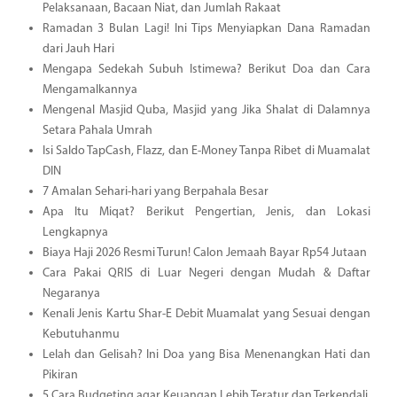
Pelaksanaan, Bacaan Niat, dan Jumlah Rakaat
Ramadan 3 Bulan Lagi! Ini Tips Menyiapkan Dana Ramadan
dari Jauh Hari
Mengapa Sedekah Subuh Istimewa? Berikut Doa dan Cara
Mengamalkannya
Mengenal Masjid Quba, Masjid yang Jika Shalat di Dalamnya
Setara Pahala Umrah
Isi Saldo TapCash, Flazz, dan E-Money Tanpa Ribet di Muamalat
DIN
7 Amalan Sehari-hari yang Berpahala Besar
Apa Itu Miqat? Berikut Pengertian, Jenis, dan Lokasi
Lengkapnya
Biaya Haji 2026 Resmi Turun! Calon Jemaah Bayar Rp54 Jutaan
Cara Pakai QRIS di Luar Negeri dengan Mudah & Daftar
Negaranya
Kenali Jenis Kartu Shar-E Debit Muamalat yang Sesuai dengan
Kebutuhanmu
Lelah dan Gelisah? Ini Doa yang Bisa Menenangkan Hati dan
Pikiran
5 Cara Budgeting agar Keuangan Lebih Teratur dan Terkendali