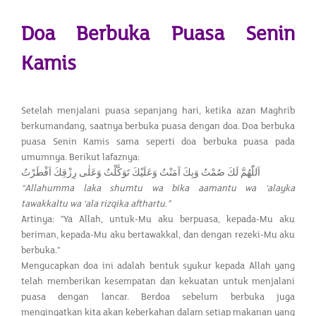
Doa Berbuka Puasa Senin
Kamis
Setelah menjalani puasa sepanjang hari, ketika azan Maghrib
berkumandang, saatnya berbuka puasa dengan doa. Doa berbuka
puasa Senin Kamis sama seperti doa berbuka puasa pada
umumnya. Berikut lafaznya:
اَللّٰهُمَّ لَكَ صُمْتُ وَبِكَ آمَنْتُ وَعَلَيْكَ تَوَكَّلْتُ وَعَلٰى رِزْقِكَ اَفْطَرْتُ
“Allahumma laka shumtu wa bika aamantu wa ‘alayka
tawakkaltu wa ‘ala rizqika afthartu.”
Artinya: "Ya Allah, untuk-Mu aku berpuasa, kepada-Mu aku
beriman, kepada-Mu aku bertawakkal, dan dengan rezeki-Mu aku
berbuka."
Mengucapkan doa ini adalah bentuk syukur kepada Allah yang
telah memberikan kesempatan dan kekuatan untuk menjalani
puasa dengan lancar. Berdoa sebelum berbuka juga
mengingatkan kita akan keberkahan dalam setiap makanan yang