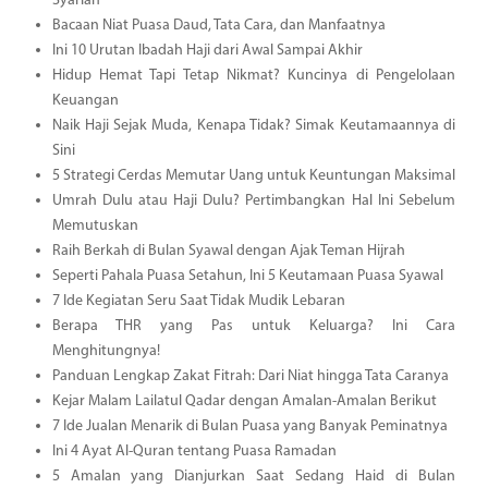
Syariah
Bacaan Niat Puasa Daud, Tata Cara, dan Manfaatnya
Ini 10 Urutan Ibadah Haji dari Awal Sampai Akhir
Hidup Hemat Tapi Tetap Nikmat? Kuncinya di Pengelolaan
Keuangan
Naik Haji Sejak Muda, Kenapa Tidak? Simak Keutamaannya di
Sini
5 Strategi Cerdas Memutar Uang untuk Keuntungan Maksimal
Umrah Dulu atau Haji Dulu? Pertimbangkan Hal Ini Sebelum
Memutuskan
Raih Berkah di Bulan Syawal dengan Ajak Teman Hijrah
Seperti Pahala Puasa Setahun, Ini 5 Keutamaan Puasa Syawal
7 Ide Kegiatan Seru Saat Tidak Mudik Lebaran
Berapa THR yang Pas untuk Keluarga? Ini Cara
Menghitungnya!
Panduan Lengkap Zakat Fitrah: Dari Niat hingga Tata Caranya
Kejar Malam Lailatul Qadar dengan Amalan-Amalan Berikut
7 Ide Jualan Menarik di Bulan Puasa yang Banyak Peminatnya
Ini 4 Ayat Al-Quran tentang Puasa Ramadan
5 Amalan yang Dianjurkan Saat Sedang Haid di Bulan