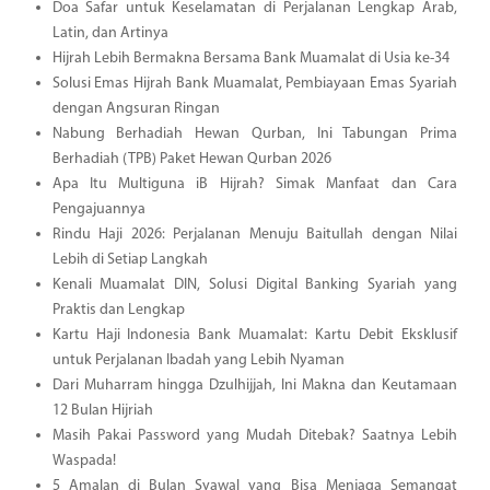
Doa Safar untuk Keselamatan di Perjalanan Lengkap Arab,
Latin, dan Artinya
Hijrah Lebih Bermakna Bersama Bank Muamalat di Usia ke-34
Solusi Emas Hijrah Bank Muamalat, Pembiayaan Emas Syariah
dengan Angsuran Ringan
Nabung Berhadiah Hewan Qurban, Ini Tabungan Prima
Berhadiah (TPB) Paket Hewan Qurban 2026
Apa Itu Multiguna iB Hijrah? Simak Manfaat dan Cara
Pengajuannya
Rindu Haji 2026: Perjalanan Menuju Baitullah dengan Nilai
Lebih di Setiap Langkah
Kenali Muamalat DIN, Solusi Digital Banking Syariah yang
Praktis dan Lengkap
Kartu Haji Indonesia Bank Muamalat: Kartu Debit Eksklusif
untuk Perjalanan Ibadah yang Lebih Nyaman
Dari Muharram hingga Dzulhijjah, Ini Makna dan Keutamaan
12 Bulan Hijriah
Masih Pakai Password yang Mudah Ditebak? Saatnya Lebih
Waspada!
5 Amalan di Bulan Syawal yang Bisa Menjaga Semangat