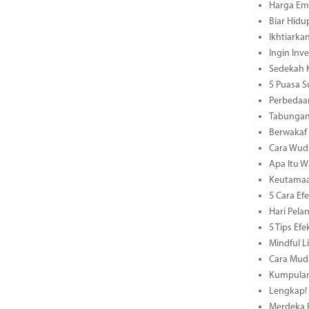
Harga Ema
Biar Hidu
Ikhtiarka
Ingin Inv
Sedekah K
5 Puasa S
Perbedaan
Tabungan
Berwakaf
Cara Wud
Apa Itu W
Keutamaa
5 Cara E
Hari Pel
5 Tips Ef
Mindful L
Cara Muda
Kumpulan 
Lengkap! 
Merdeka R