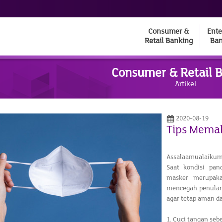
Consumer &
Ente
Retail Banking
Ban
Consumer & Retail 
Artikel
2020-08-19
Tips Memak
Assalaamualaikum
Saat kondisi pa
masker merupaka
mencegah penular
agar tetap aman d
1. Cuci tangan s