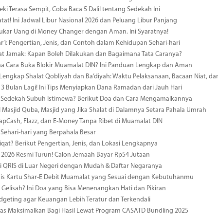
eki Terasa Sempit, Coba Baca 5 Dalil tentang Sedekah Ini
atat! Ini Jadwal Libur Nasional 2026 dan Peluang Libur Panjang
ukar Uang di Money Changer dengan Aman. Ini Syaratnya!
r’i: Pengertian, Jenis, dan Contoh dalam Kehidupan Sehari-hari
at Jamak: Kapan Boleh Dilakukan dan Bagaimana Tata Caranya?
a Cara Buka Blokir Muamalat DIN? Ini Panduan Lengkap dan Aman
engkap Shalat Qobliyah dan Ba’diyah: Waktu Pelaksanaan, Bacaan Niat, da
 Bulan Lagi! Ini Tips Menyiapkan Dana Ramadan dari Jauh Hari
Sedekah Subuh Istimewa? Berikut Doa dan Cara Mengamalkannya
Masjid Quba, Masjid yang Jika Shalat di Dalamnya Setara Pahala Umrah
 TapCash, Flazz, dan E-Money Tanpa Ribet di Muamalat DIN
Sehari-hari yang Berpahala Besar
iqat? Berikut Pengertian, Jenis, dan Lokasi Lengkapnya
i 2026 Resmi Turun! Calon Jemaah Bayar Rp54 Jutaan
i QRIS di Luar Negeri dengan Mudah & Daftar Negaranya
nis Kartu Shar-E Debit Muamalat yang Sesuai dengan Kebutuhanmu
 Gelisah? Ini Doa yang Bisa Menenangkan Hati dan Pikiran
dgeting agar Keuangan Lebih Teratur dan Terkendali
as Maksimalkan Bagi Hasil Lewat Program CASATD Bundling 2025