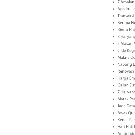
7 Amalan 
Apa Itu L
Transaksi
Berapa Fi
Rindu Haj
8 Hal yan
5 Alasan
5 Ide Keg
Makna Do
Nabung L
Renovasi
Harga Ema
Gajian Da
7 Hal yan
Marak Pen
Jaga Dat
Awas Quis
Kenali Pe
Hati-Hati
Adab Tidu