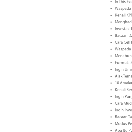
In This E
Waspada S
Kenali KP
Menghadap
Investasi
Bacaan Dz
Cara Cek 
Waspada M
Menabung
Formula 5
Ingin Umr
Ajak Tema
10 Amala
Kenali B
Ingin Pun
Cara Mud
Ingin Inv
Bacaan Ta
Modus Pen
Apa Itu P