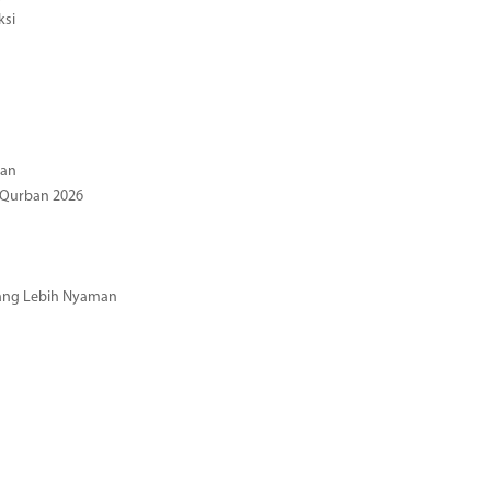
ksi
gan
 Qurban 2026
 yang Lebih Nyaman