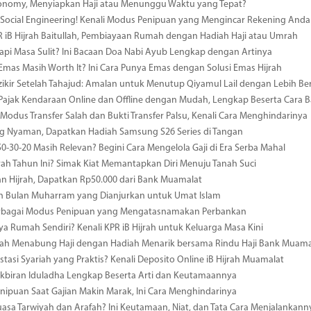
conomy, Menyiapkan Haji atau Menunggu Waktu yang Tepat?
ocial Engineering! Kenali Modus Penipuan yang Mengincar Rekening Anda
R iB Hijrah Baitullah, Pembiayaan Rumah dengan Hadiah Haji atau Umrah
i Masa Sulit? Ini Bacaan Doa Nabi Ayub Lengkap dengan Artinya
 Emas Masih Worth It? Ini Cara Punya Emas dengan Solusi Emas Hijrah
ikir Setelah Tahajud: Amalan untuk Menutup Qiyamul Lail dengan Lebih B
Pajak Kendaraan Online dan Offline dengan Mudah, Lengkap Beserta Cara 
odus Transfer Salah dan Bukti Transfer Palsu, Kenali Cara Menghindarinya
 Nyaman, Dapatkan Hadiah Samsung S26 Series di Tangan
0-30-20 Masih Relevan? Begini Cara Mengelola Gaji di Era Serba Mahal
ah Tahun Ini? Simak Kiat Memantapkan Diri Menuju Tanah Suci
n Hijrah, Dapatkan Rp50.000 dari Bank Muamalat
n Bulan Muharram yang Dianjurkan untuk Umat Islam
erbagai Modus Penipuan yang Mengatasnamakan Perbankan
ya Rumah Sendiri? Kenali KPR iB Hijrah untuk Keluarga Masa Kini
ah Menabung Haji dengan Hadiah Menarik bersama Rindu Haji Bank Muama
estasi Syariah yang Praktis? Kenali Deposito Online iB Hijrah Muamalat
kbiran Iduladha Lengkap Beserta Arti dan Keutamaannya
ipuan Saat Gajian Makin Marak, Ini Cara Menghindarinya
uasa Tarwiyah dan Arafah? Ini Keutamaan, Niat, dan Tata Cara Menjalankann