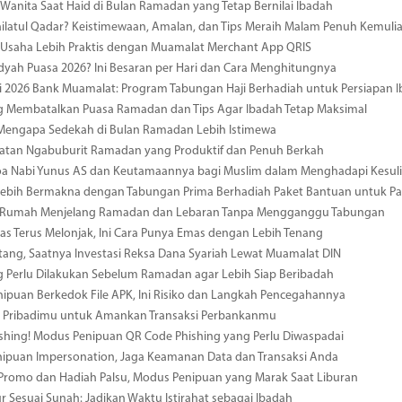
Wanita Saat Haid di Bulan Ramadan yang Tetap Bernilai Ibadah
ailatul Qadar? Keistimewaan, Amalan, dan Tips Meraih Malam Penuh Kemuli
 Usaha Lebih Praktis dengan Muamalat Merchant App QRIS
dyah Puasa 2026? Ini Besaran per Hari dan Cara Menghitungnya
i 2026 Bank Muamalat: Program Tabungan Haji Berhadiah untuk Persiapan 
g Membatalkan Puasa Ramadan dan Tips Agar Ibadah Tetap Maksimal
 Mengapa Sedekah di Bulan Ramadan Lebih Istimewa
iatan Ngabuburit Ramadan yang Produktif dan Penuh Berkah
a Nabi Yunus AS dan Keutamaannya bagi Muslim dalam Menghadapi Kesuli
ebih Bermakna dengan Tabungan Prima Berhadiah Paket Bantuan untuk Pal
 Rumah Menjelang Ramadan dan Lebaran Tanpa Mengganggu Tabungan
s Terus Melonjak, Ini Cara Punya Emas dengan Lebih Tenang
tang, Saatnya Investasi Reksa Dana Syariah Lewat Muamalat DIN
g Perlu Dilakukan Sebelum Ramadan agar Lebih Siap Beribadah
ipuan Berkedok File APK, Ini Risiko dan Langkah Pencegahannya
a Pribadimu untuk Amankan Transaksi Perbankanmu
hing! Modus Penipuan QR Code Phishing yang Perlu Diwaspadai
nipuan Impersonation, Jaga Keamanan Data dan Transaksi Anda
 Promo dan Hadiah Palsu, Modus Penipuan yang Marak Saat Liburan
r Sesuai Sunah: Jadikan Waktu Istirahat sebagai Ibadah