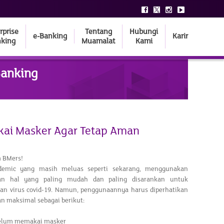
rprise
Tentang
Hubungi
e-Banking
Karir
king
Muamalat
Kami
Banking
ai Masker Agar Tetap Aman
 BMers!
ndemic yang masih meluas seperti sekarang, menggunakan
n hal yang paling mudah dan paling disarankan untuk
an virus covid-19. Namun, penggunaannya harus diperhatikan
an maksimal sebagai berikut:
ebelum memakai masker