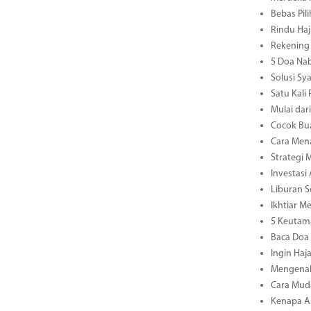
Bebas Pil
Rindu Haj
Rekening 
5 Doa Nab
Solusi S
Satu Kali
Mulai dar
Cocok Bua
Cara Mena
Strategi
Investasi
Liburan 
Ikhtiar M
5 Keutam
Baca Doa 
Ingin Haj
Mengenal 
Cara Mud
Kenapa As