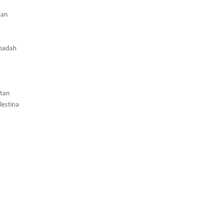
aan
Ibadah
tan
estina