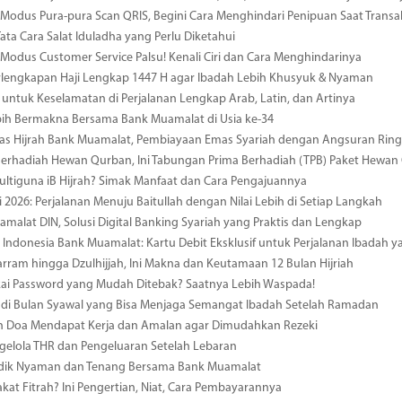
odus Pura-pura Scan QRIS, Begini Cara Menghindari Penipuan Saat Transa
Tata Cara Salat Iduladha yang Perlu Diketahui
odus Customer Service Palsu! Kenali Ciri dan Cara Menghindarinya
rlengkapan Haji Lengkap 1447 H agar Ibadah Lebih Khusyuk & Nyaman
 untuk Keselamatan di Perjalanan Lengkap Arab, Latin, dan Artinya
bih Bermakna Bersama Bank Muamalat di Usia ke-34
mas Hijrah Bank Muamalat, Pembiayaan Emas Syariah dengan Angsuran Rin
erhadiah Hewan Qurban, Ini Tabungan Prima Berhadiah (TPB) Paket Hewan
ultiguna iB Hijrah? Simak Manfaat dan Cara Pengajuannya
i 2026: Perjalanan Menuju Baitullah dengan Nilai Lebih di Setiap Langkah
amalat DIN, Solusi Digital Banking Syariah yang Praktis dan Lengkap
i Indonesia Bank Muamalat: Kartu Debit Eksklusif untuk Perjalanan Ibadah
rram hingga Dzulhijjah, Ini Makna dan Keutamaan 12 Bulan Hijriah
kai Password yang Mudah Ditebak? Saatnya Lebih Waspada!
di Bulan Syawal yang Bisa Menjaga Semangat Ibadah Setelah Ramadan
 Doa Mendapat Kerja dan Amalan agar Dimudahkan Rezeki
gelola THR dan Pengeluaran Setelah Lebaran
udik Nyaman dan Tenang Bersama Bank Muamalat
akat Fitrah? Ini Pengertian, Niat, Cara Pembayarannya