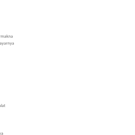
ermakna
Bayarnya
lat
ya