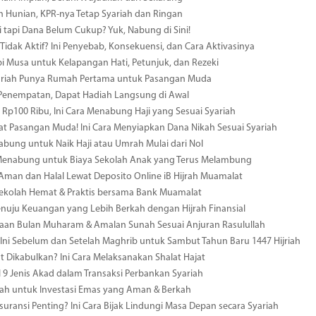
ih Hunian, KPR-nya Tetap Syariah dan Ringan
i tapi Dana Belum Cukup? Yuk, Nabung di Sini!
Tidak Aktif? Ini Penyebab, Konsekuensi, dan Cara Aktivasinya
i Musa untuk Kelapangan Hati, Petunjuk, dan Rezeki
yariah Punya Rumah Pertama untuk Pasangan Muda
 Penempatan, Dapat Hadiah Langsung di Awal
i Rp100 Ribu, Ini Cara Menabung Haji yang Sesuai Syariah
t Pasangan Muda! Ini Cara Menyiapkan Dana Nikah Sesuai Syariah
bung untuk Naik Haji atau Umrah Mulai dari Nol
 Menabung untuk Biaya Sekolah Anak yang Terus Melambung
 Aman dan Halal Lewat Deposito Online iB Hijrah Muamalat
Sekolah Hemat & Praktis bersama Bank Muamalat
enuju Keuangan yang Lebih Berkah dengan Hijrah Finansial
aan Bulan Muharam & Amalan Sunah Sesuai Anjuran Rasulullah
Ini Sebelum dan Setelah Maghrib untuk Sambut Tahun Baru 1447 Hijriah
at Dikabulkan? Ini Cara Melaksanakan Shalat Hajat
9 Jenis Akad dalam Transaksi Perbankan Syariah
ah untuk Investasi Emas yang Aman & Berkah
uransi Penting? Ini Cara Bijak Lindungi Masa Depan secara Syariah