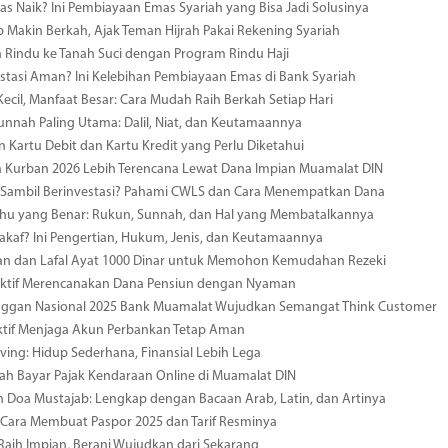
s Naik? Ini Pembiayaan Emas Syariah yang Bisa Jadi Solusinya
p Makin Berkah, Ajak Teman Hijrah Pakai Rekening Syariah
n Rindu ke Tanah Suci dengan Program Rindu Haji
estasi Aman? Ini Kelebihan Pembiayaan Emas di Bank Syariah
ecil, Manfaat Besar: Cara Mudah Raih Berkah Setiap Hari
unnah Paling Utama: Dalil, Niat, dan Keutamaannya
 Kartu Debit dan Kartu Kredit yang Perlu Diketahui
 Kurban 2026 Lebih Terencana Lewat Dana Impian Muamalat DIN
 Sambil Berinvestasi? Pahami CWLS dan Cara Menempatkan Dana
hu yang Benar: Rukun, Sunnah, dan Hal yang Membatalkannya
akaf? Ini Pengertian, Hukum, Jenis, dan Keutamaannya
n dan Lafal Ayat 1000 Dinar untuk Memohon Kemudahan Rezeki
fektif Merencanakan Dana Pensiun dengan Nyaman
anggan Nasional 2025 Bank Muamalat Wujudkan Semangat Think Customer
ektif Menjaga Akun Perbankan Tetap Aman
iving: Hidup Sederhana, Finansial Lebih Lega
h Bayar Pajak Kendaraan Online di Muamalat DIN
Doa Mustajab: Lengkap dengan Bacaan Arab, Latin, dan Artinya
Cara Membuat Paspor 2025 dan Tarif Resminya
aih Impian, Berani Wujudkan dari Sekarang