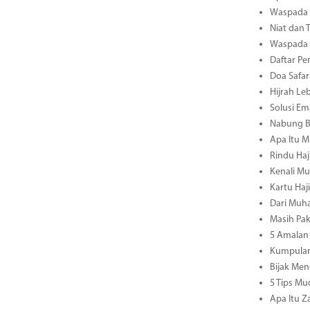
Waspada M
Niat dan 
Waspada M
Daftar Pe
Doa Safar
Hijrah Le
Solusi E
Nabung B
Apa Itu M
Rindu Haj
Kenali Mu
Kartu Haj
Dari Muha
Masih Pa
5 Amalan 
Kumpulan
Bijak Men
5 Tips M
Apa Itu Z