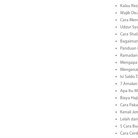
Kalau Rez
Wajib Dic
Cara Men
Udzur Sya
Cara Shal
Bagaiman
Panduan L
Ramadan 3
Mengapa 
Mengenal 
Isi Saldo
7 Amalan 
Apa Itu M
Biaya Haj
Cara Paka
Kenali Je
Lelah dan
5 Cara Bu
Cara Cerd